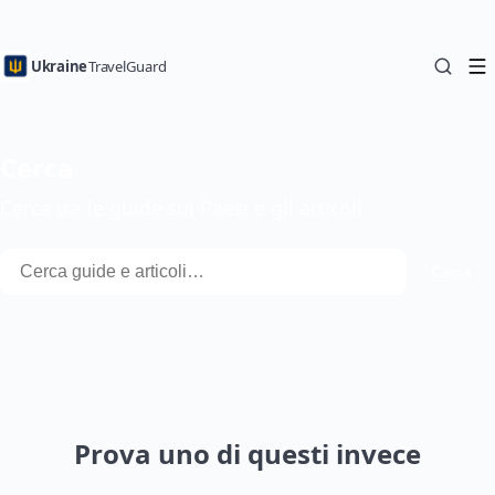
Ukraine
TravelGuard
Cerca
Cerca tra le guide sui Paesi e gli articoli.
Cerca
Cerca
Prova uno di questi invece