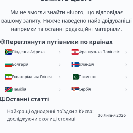
Ми не змогли знайти нічого, що відповідає
вашому запиту. Нижче наведено найвідвідуваніші
напрямки та останні редакційні матеріали.
Переглянути путівники по країнах
Південна Африка
Французька Полінезія
Болгарія
Ісландія
Екваторіальна Гвінея
Пакистан
Намібія
Сербія
Останні статті
Найкращі одноденні поїздки з Києва:
30 Липня 2026
досліджуючи околиці столиці