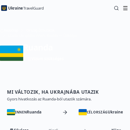
Ukraine
TravelGuard
Kezdőlap
Ország útmutatók
Utazás Ukrajnába innen: Ruanda — Útikönyv
Ruanda
Vízum szükséges
MI VÁLTOZIK, HA UKRAJNÁBA UTAZIK
Gyors hivatkozás az Ruanda-ból utazók számára.
Ruanda
Ukraine
INNEN
CÉLORSZÁG