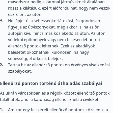
másodszor pedig a katonai járműveknek általában
rossz a kilátásuk, ezért előfordulhat, hogy nem veszik
észre önt az úton.
Ne lépje túl a sebességkorlátozást, és gondosan
figyelje az útviszonyokat, még akkor is, ha az ön
autóján kívül nincs más közlekedő az úton. Az úton
védelmi építmények vagy nem teljesen lebontott
ellenőrző pontok lehetnek. Ezek az akadályok
balesetet okozhatnak, különösen, ha nagy
sebességgel ütközik beléjük.
Tartsa be az ellenőrző pontokon érvényes viselkedési
szabályokat.
Ellenőrző ponton történő áthaladás szabályai
Az ukrán városokban és a régiók között ellenőrző pontok
találhatók, ahol a katonaság ellenőrizheti a civileket.
Amikor egy felszerelt ellenőrző ponthoz közeledik, a