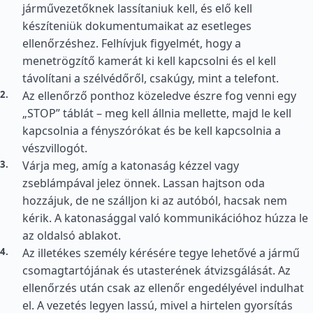
járművezetőknek lassítaniuk kell, és elő kell
készíteniük dokumentumaikat az esetleges
ellenőrzéshez. Felhívjuk figyelmét, hogy a
menetrögzítő kamerát ki kell kapcsolni és el kell
távolítani a szélvédőről, csakúgy, mint a telefont.
Az ellenőrző ponthoz közeledve észre fog venni egy
„STOP” táblát – meg kell állnia mellette, majd le kell
kapcsolnia a fényszórókat és be kell kapcsolnia a
vészvillogót.
Várja meg, amíg a katonaság kézzel vagy
zseblámpával jelez önnek. Lassan hajtson oda
hozzájuk, de ne szálljon ki az autóból, hacsak nem
kérik. A katonasággal való kommunikációhoz húzza le
az oldalsó ablakot.
Az illetékes személy kérésére tegye lehetővé a jármű
csomagtartójának és utasterének átvizsgálását. Az
ellenőrzés után csak az ellenőr engedélyével indulhat
el. A vezetés legyen lassú, mivel a hirtelen gyorsítás