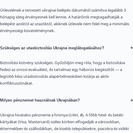
Útlevelének a tervezett ukrajnai belépés dátumától számítva legalább 3
hónapig ideig érvényesnek kell lennie. A határőrök megtagadhatják a
belépést azoktól az utazóktól, akiknek útlevele nem felel meg a minimális
érvényességi követelménynek.
+
Szükséges az utasbiztosítás Ukrajna meglátogatásához?
Biztosítási kötvény szükséges. Győződjön meg róla, hogy a biztosítása
fedezi az orvosi evakuálást, és tartalmaz egy háborús kiegészítőt — a
legtöbb kész utasbiztosítás alapértelmezésben kizárja az aktív
konfliktuszónákat.
+
Milyen pénznemet használnak Ukrajnában?
Ukrajna hivatalos pénzneme a hrivnya (UAH, ₴). A főbb hitel- és betéti
kártyákat (Visa, Mastercard) széles körben elfogadják a városokban,
éttermekben és szállodákban, de kisebb településekre, piacokra és vidéki