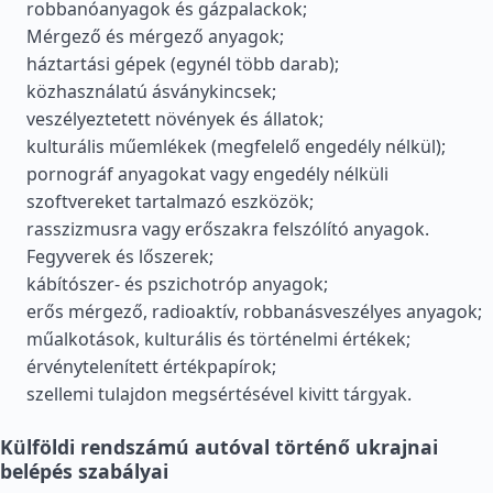
robbanóanyagok és gázpalackok;
Mérgező és mérgező anyagok;
háztartási gépek (egynél több darab);
közhasználatú ásványkincsek;
veszélyeztetett növények és állatok;
kulturális műemlékek (megfelelő engedély nélkül);
pornográf anyagokat vagy engedély nélküli
szoftvereket tartalmazó eszközök;
rasszizmusra vagy erőszakra felszólító anyagok.
Fegyverek és lőszerek;
kábítószer- és pszichotróp anyagok;
erős mérgező, radioaktív, robbanásveszélyes anyagok;
műalkotások, kulturális és történelmi értékek;
érvénytelenített értékpapírok;
szellemi tulajdon megsértésével kivitt tárgyak.
Külföldi rendszámú autóval történő ukrajnai
belépés szabályai