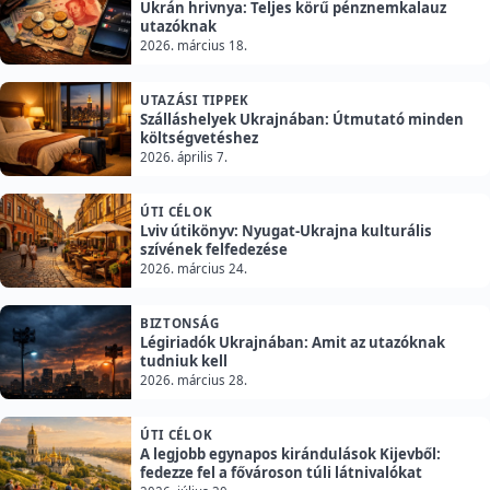
Ukrán hrivnya: Teljes körű pénznemkalauz
utazóknak
2026. március 18.
UTAZÁSI TIPPEK
Szálláshelyek Ukrajnában: Útmutató minden
költségvetéshez
2026. április 7.
ÚTI CÉLOK
Lviv útikönyv: Nyugat-Ukrajna kulturális
szívének felfedezése
2026. március 24.
BIZTONSÁG
Légiriadók Ukrajnában: Amit az utazóknak
tudniuk kell
2026. március 28.
ÚTI CÉLOK
A legjobb egynapos kirándulások Kijevből:
fedezze fel a fővároson túli látnivalókat