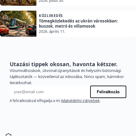
2026. július 30.
KÖZLEKEDÉS
Tömegközlekedés az ukrán városokban:
buszok, metró és villamosok
2026. április 11.
Utazási tippek okosan, havonta kétszer.
Vízumváltozások, útvonal-újranyitások és helyszíni biztonsági
tájékoztatók — közvetlenül az inboxába. Nincs spam, bármikor
leiratkozhat.
E-mail cím
Feliratkozás
A feliratkozással elfogadja a mi
Adatvédelmi irányelvek
.