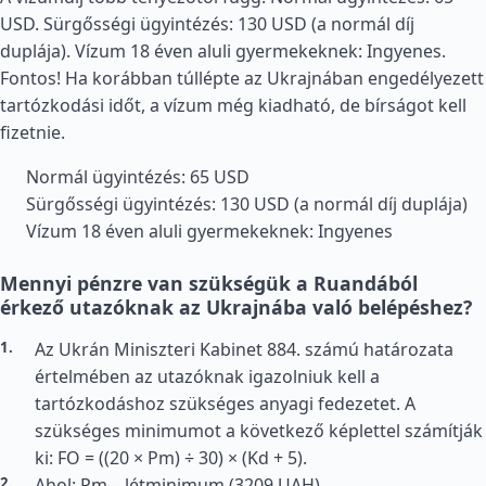
USD. Sürgősségi ügyintézés: 130 USD (a normál díj
duplája). Vízum 18 éven aluli gyermekeknek: Ingyenes.
Fontos! Ha korábban túllépte az Ukrajnában engedélyezett
tartózkodási időt, a vízum még kiadható, de bírságot kell
fizetnie.
Normál ügyintézés: 65 USD
Sürgősségi ügyintézés: 130 USD (a normál díj duplája)
Vízum 18 éven aluli gyermekeknek: Ingyenes
Mennyi pénzre van szükségük a Ruandából
érkező utazóknak az Ukrajnába való belépéshez?
Az Ukrán Miniszteri Kabinet 884. számú határozata
értelmében az utazóknak igazolniuk kell a
tartózkodáshoz szükséges anyagi fedezetet. A
szükséges minimumot a következő képlettel számítják
ki: FO = ((20 × Pm) ÷ 30) × (Kd + 5).
Ahol: Pm – létminimum (3209 UAH).