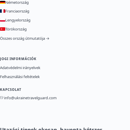
Németország
Franciaország
Lengyelország
Törökország
Összes ország útmutatója →
JOGI INFORMÁCIÓK
Adatvédelmi irányelvek
Felhasználási feltételek
KAPCSOLAT
info@ukrainetravelguard.com
Utazási tippek okosan, havonta kétszer.