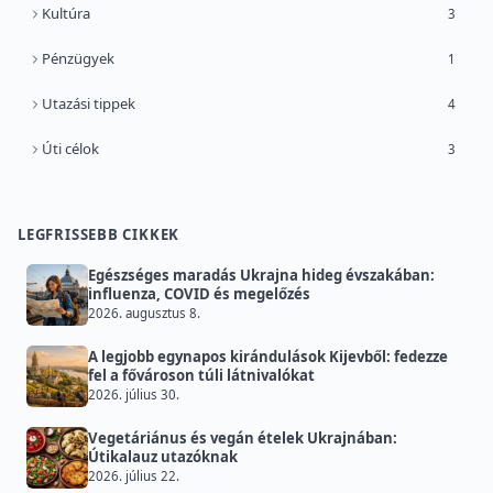
Kultúra
3
Pénzügyek
1
Utazási tippek
4
Úti célok
3
LEGFRISSEBB CIKKEK
Egészséges maradás Ukrajna hideg évszakában:
influenza, COVID és megelőzés
2026. augusztus 8.
A legjobb egynapos kirándulások Kijevből: fedezze
fel a fővároson túli látnivalókat
2026. július 30.
Vegetáriánus és vegán ételek Ukrajnában:
Útikalauz utazóknak
2026. július 22.