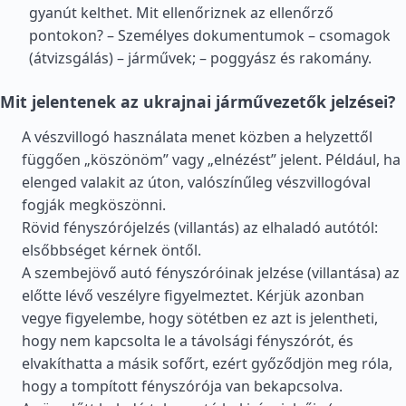
gyanút kelthet. Mit ellenőriznek az ellenőrző
pontokon? – Személyes dokumentumok – csomagok
(átvizsgálás) – járművek; – poggyász és rakomány.
Mit jelentenek az ukrajnai járművezetők jelzései?
A vészvillogó használata menet közben a helyzettől
függően „köszönöm” vagy „elnézést” jelent. Például, ha
elenged valakit az úton, valószínűleg vészvillogóval
fogják megköszönni.
Rövid fényszórójelzés (villantás) az elhaladó autótól:
elsőbbséget kérnek öntől.
A szembejövő autó fényszóróinak jelzése (villantása) az
előtte lévő veszélyre figyelmeztet. Kérjük azonban
vegye figyelembe, hogy sötétben ez azt is jelentheti,
hogy nem kapcsolta le a távolsági fényszórót, és
elvakíthatta a másik sofőrt, ezért győződjön meg róla,
hogy a tompított fényszórója van bekapcsolva.