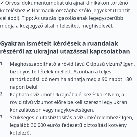
✔ Orvosi dokumentumokat ukrajnai klinikákon történő
kezeléshez ✔ Harmadik országba szóló jegyeket (tranzit
céljából). Tipp: Az utazás igazolásának legegyszerűbb
módja a közjegyző által hitelesített meghívólevél.
Gyakran ismételt kérdések a ruandaiak
részéről az ukrajnai utazással kapcsolatban
Meghosszabbítható a rövid távú C típusú vízum? Igen,
bizonyos feltételek mellett. Azonban a teljes
tartózkodási idő nem haladhatja meg a 90 napot 180
napon belül.
Kaphatok vízumot Ukrajnába érkezéskor? Nem, a
rövid távú vízumot előre be kell szerezni egy ukrán
konzulátuson vagy nagykövetségen.
Szükséges-e utasbiztosítás a vízumkérelemhez? Igen,
legalább 30 000 eurós fedezetű biztosítási kötvény
kötelező.