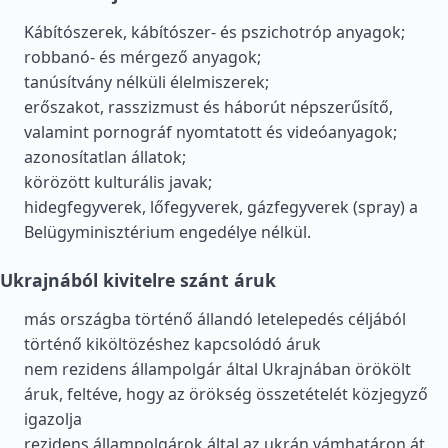
Kábítószerek, kábítószer- és pszichotróp anyagok;
robbanó- és mérgező anyagok;
tanúsítvány nélküli élelmiszerek;
erőszakot, rasszizmust és háborút népszerűsítő,
valamint pornográf nyomtatott és videóanyagok;
azonosítatlan állatok;
körözött kulturális javak;
hidegfegyverek, lőfegyverek, gázfegyverek (spray) a
Belügyminisztérium engedélye nélkül.
Ukrajnából kivitelre szánt áruk
más országba történő állandó letelepedés céljából
történő kiköltözéshez kapcsolódó áruk
nem rezidens állampolgár által Ukrajnában örökölt
áruk, feltéve, hogy az örökség összetételét közjegyző
igazolja
rezidens állampolgárok által az ukrán vámhatáron át