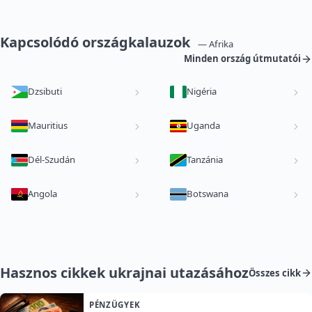
Kapcsolódó országkalauzok
— Afrika
Minden ország útmutatói
Dzsibuti
Nigéria
Mauritius
Uganda
Dél-Szudán
Tanzánia
Angola
Botswana
Hasznos cikkek ukrajnai utazásához
Összes cikk
PÉNZÜGYEK