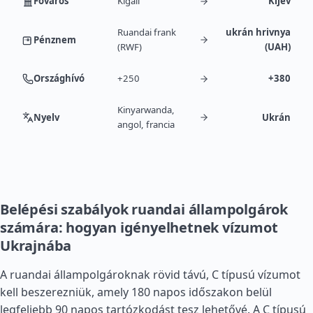
Főváros
Kigali
Kijev
Ruandai frank
ukrán hrivnya
Pénznem
(RWF)
(UAH)
Országhívó
+250
+380
Kinyarwanda,
Nyelv
Ukrán
angol, francia
Belépési szabályok ruandai állampolgárok
számára: hogyan igényelhetnek vízumot
Ukrajnába
A ruandai állampolgároknak rövid távú, C típusú vízumot
kell beszerezniük, amely 180 napos időszakon belül
legfeljebb 90 napos tartózkodást tesz lehetővé. A C típusú