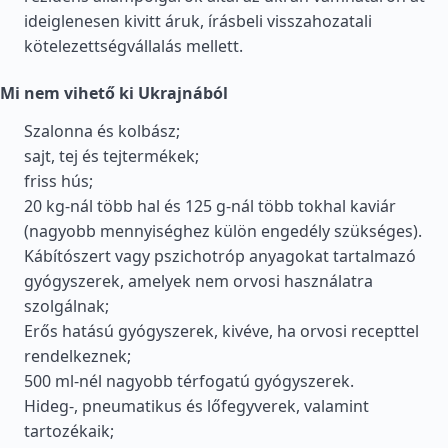
ideiglenesen kivitt áruk, írásbeli visszahozatali
kötelezettségvállalás mellett.
Mi nem vihető ki Ukrajnából
Szalonna és kolbász;
sajt, tej és tejtermékek;
friss hús;
20 kg-nál több hal és 125 g-nál több tokhal kaviár
(nagyobb mennyiséghez külön engedély szükséges).
Kábítószert vagy pszichotróp anyagokat tartalmazó
gyógyszerek, amelyek nem orvosi használatra
szolgálnak;
Erős hatású gyógyszerek, kivéve, ha orvosi recepttel
rendelkeznek;
500 ml-nél nagyobb térfogatú gyógyszerek.
Hideg-, pneumatikus és lőfegyverek, valamint
tartozékaik;