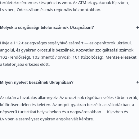
területekre érdemes készpénzt is vinni. Az ATM-ek gyakoriak Kijevben,
Lvivben, Odesszában és más regionális központokban.
+
Melyek a sürgősségi telefonszámok Ukrajnában?
Hívja a 112-t az egységes segélyhívó számért — az operátorok ukránul,
angolul, és gyakran oroszul is beszélnek. Közvetlen szolgáltatási számok:
102 (rendőrség), 103 (mentő / orvosi), 101 (tűzoltóság). Mentse el ezeket
a telefonjába érkezés előtt.
+
Milyen nyelvet beszélnek Ukrajnában?
Az ukrán a hivatalos államnyelv. Az oroszt sok régióban széles körben értik,
különösen délen és keleten. Az angolt gyakran beszélik a szállodákban, a
népszerű turisztikai helyszíneken és a nagyvárosokban — Kijevben és
Lvivben a személyzet gyakran angolra vált kérésre.