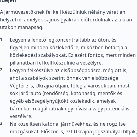
idején
A járművezetőknek fel kell készülniük néhány váratlan
helyzetre, amelyek sajnos gyakran előfordulnak az ukrán
utakon manapság.
Legyen a lehető legkoncentráltabb az úton, és
figyeljen minden közlekedőre, miközben betartja a
közlekedési szabályokat. Ez azért fontos, mert minden
pillanatban fel kell készülnie a veszélyre.
Legyen felkészülve az elsőbbségadásra, még ott is,
ahol a szabályok szerint önnek van elsőbbsége.
Végtére is, Ukrajna útjain, főleg a városokban, most
sok járőrautó (rendőrség, katonaság, mentők és
egyéb elsősegélynyújtók) közlekedik, amelyek
bármikor reagálhatnak egy hívásra vagy potenciális
veszélyre.
Ne közelítsen katonai járművekhez, és ne rögzítse
mozgásukat. Először is, ezt Ukrajna jogszabályai tiltják,