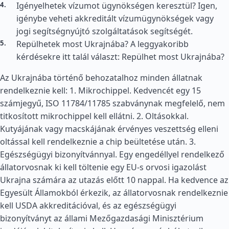
Igényelhetek vízumot ügynökségen keresztül? Igen,
igénybe veheti akkreditált vízumügynökségek vagy
jogi segítségnyújtó szolgáltatások segítségét.
Repülhetek most Ukrajnába? A leggyakoribb
kérdésekre itt talál választ: Repülhet most Ukrajnába?
Az Ukrajnába történő behozatalhoz minden állatnak
rendelkeznie kell: 1. Mikrochippel. Kedvencét egy 15
számjegyű, ISO 11784/11785 szabványnak megfelelő, nem
titkosított mikrochippel kell ellátni. 2. Oltásokkal.
Kutyájának vagy macskájának érvényes veszettség elleni
oltással kell rendelkeznie a chip beültetése után. 3.
Egészségügyi bizonyítvánnyal. Egy engedéllyel rendelkező
állatorvosnak ki kell töltenie egy EU-s orvosi igazolást
Ukrajna számára az utazás előtt 10 nappal. Ha kedvence az
Egyesült Államokból érkezik, az állatorvosnak rendelkeznie
kell USDA akkreditációval, és az egészségügyi
bizonyítványt az állami Mezőgazdasági Minisztérium