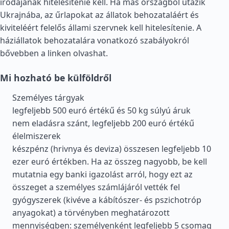
irodájának hitelesítenie kell. Ha más országból utazik
Ukrajnába, az űrlapokat az állatok behozataláért és
kiviteléért felelős állami szervnek kell hitelesítenie. A
háziállatok behozatalára vonatkozó szabályokról
bővebben a linken olvashat.
Mi hozható be külföldről
Személyes tárgyak
legfeljebb 500 euró értékű és 50 kg súlyú áruk
nem eladásra szánt, legfeljebb 200 euró értékű
élelmiszerek
készpénz (hrivnya és deviza) összesen legfeljebb 10
ezer euró értékben. Ha az összeg nagyobb, be kell
mutatnia egy banki igazolást arról, hogy ezt az
összeget a személyes számlájáról vették fel
gyógyszerek (kivéve a kábítószer- és pszichotróp
anyagokat) a törvényben meghatározott
mennyiségben: személyenként legfeljebb 5 csomag