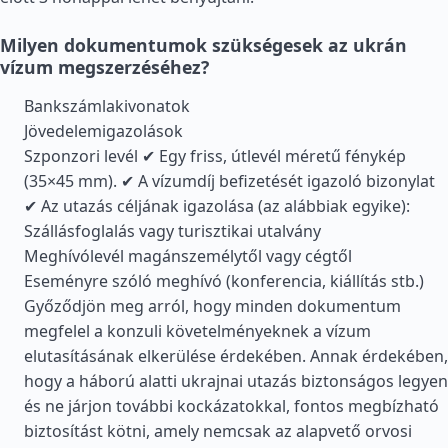
Milyen dokumentumok szükségesek az ukrán
vízum megszerzéséhez?
Bankszámlakivonatok
Jövedelemigazolások
Szponzori levél ✔ Egy friss, útlevél méretű fénykép
(35×45 mm). ✔ A vízumdíj befizetését igazoló bizonylat
✔ Az utazás céljának igazolása (az alábbiak egyike):
Szállásfoglalás vagy turisztikai utalvány
Meghívólevél magánszemélytől vagy cégtől
Eseményre szóló meghívó (konferencia, kiállítás stb.)
Győződjön meg arról, hogy minden dokumentum
megfelel a konzuli követelményeknek a vízum
elutasításának elkerülése érdekében. Annak érdekében,
hogy a háború alatti ukrajnai utazás biztonságos legyen
és ne járjon további kockázatokkal, fontos megbízható
biztosítást kötni, amely nemcsak az alapvető orvosi