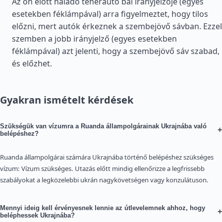
Az ön előtt haladó teherautó bal irányjelzője (egyes
esetekben féklámpával) arra figyelmeztet, hogy tilos
előzni, mert autók érkeznek a szembejövő sávban. Ezzel
szemben a jobb irányjelző (egyes esetekben
féklámpával) azt jelenti, hogy a szembejövő sáv szabad,
és előzhet.
Gyakran ismételt kérdések
Szükségük van vízumra a Ruanda állampolgárainak Ukrajnába való
+
belépéshez?
Ruanda állampolgárai számára Ukrajnába történő belépéshez szükséges
vízum: Vízum szükséges. Utazás előtt mindig ellenőrizze a legfrissebb
szabályokat a legközelebbi ukrán nagykövetségen vagy konzulátuson.
Mennyi ideig kell érvényesnek lennie az útlevelemnek ahhoz, hogy
+
beléphessek Ukrajnába?