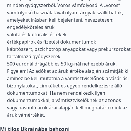
minden gyógyszerből. Vörös vámfolyosó: A „vörös”
vámfolyosó használatával olyan tárgyak szállíthatók,
amelyeket írásban kell bejelenteni, nevezetesen:
engedélyköteles áruk
valuta és kulturális értékek
értékpapírok és fizetési dokumentumok
kábítószert, pszichotróp anyagokat vagy prekurzorokat
tartalmazó gyógyszerek
500 eurónál drágább és 50 kg-nál nehezebb áruk.
Figyelem! Az adókat az áruk értéke alapján számítják ki,
amihez be kell mutatnia a vámtisztviselőnek a vásárlási
bizonylatokat, címkéket és egyéb rendelkezésre álló
dokumentumokat. Ha nem rendelkezik ilyen
dokumentumokkal, a vámtisztviselőknek az azonos
vagy hasonló áruk árai alapján kell meghatározniuk az
áruk vámértékét.
Mi tilos Ukrajnába behozni