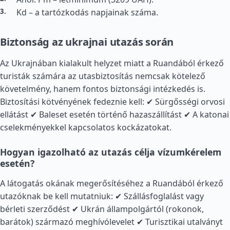
Kd – a tartózkodás napjainak száma.
Biztonság az ukrajnai utazás során
Az Ukrajnában kialakult helyzet miatt a Ruandából érkező
turisták számára az utasbiztosítás nemcsak kötelező
követelmény, hanem fontos biztonsági intézkedés is.
Biztosítási kötvényének fedeznie kell: ✔ Sürgősségi orvosi
ellátást ✔ Baleset esetén történő hazaszállítást ✔ A katonai
cselekményekkel kapcsolatos kockázatokat.
Hogyan igazolható az utazás célja vízumkérelem
esetén?
A látogatás okának megerősítéséhez a Ruandából érkező
utazóknak be kell mutatniuk: ✔ Szállásfoglalást vagy
bérleti szerződést ✔ Ukrán állampolgártól (rokonok,
barátok) származó meghívólevelet ✔ Turisztikai utalványt