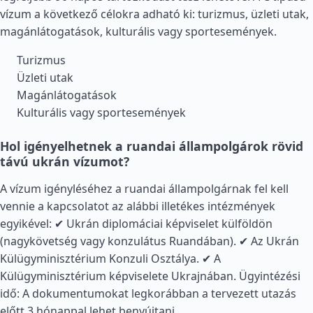
vízum a következő célokra adható ki: turizmus, üzleti utak,
magánlátogatások, kulturális vagy sportesemények.
Turizmus
Üzleti utak
Magánlátogatások
Kulturális vagy sportesemények
Hol igényelhetnek a ruandai állampolgárok rövid
távú ukrán vízumot?
A vízum igényléséhez a ruandai állampolgárnak fel kell
vennie a kapcsolatot az alábbi illetékes intézmények
egyikével: ✔ Ukrán diplomáciai képviselet külföldön
(nagykövetség vagy konzulátus Ruandában). ✔ Az Ukrán
Külügyminisztérium Konzuli Osztálya. ✔ A
Külügyminisztérium képviselete Ukrajnában. Ügyintézési
idő: A dokumentumokat legkorábban a tervezett utazás
előtt 3 hónappal lehet benyújtani.