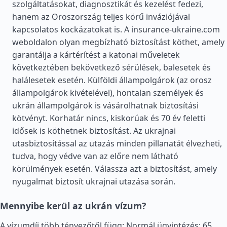
szolgáltatásokat, diagnosztikát és kezelést fedezi,
hanem az Oroszország teljes körű inváziójával
kapcsolatos kockázatokat is. A insurance-ukraine.com
weboldalon olyan megbízható biztosítást köthet, amely
garantálja a kártérítést a katonai műveletek
következtében bekövetkező sérülések, balesetek és
halálesetek esetén. Külföldi állampolgárok (az orosz
állampolgárok kivételével), hontalan személyek és
ukrán állampolgárok is vásárolhatnak biztosítási
kötvényt. Korhatár nincs, kiskorúak és 70 év feletti
idősek is köthetnek biztosítást. Az ukrajnai
utasbiztosítással az utazás minden pillanatát élvezheti,
tudva, hogy védve van az előre nem látható
körülmények esetén. Válassza azt a biztosítást, amely
nyugalmat biztosít ukrajnai utazása során.
Mennyibe kerül az ukrán vízum?
A vízumdíj több tényezőtől függ: Normál ügyintézés: 65