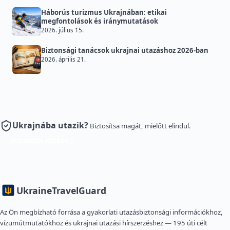
Háborús turizmus Ukrajnában: etikai
megfontolások és iránymutatások
2026. július 15.
Biztonsági tanácsok ukrajnai utazáshoz 2026-ban
2026. április 21.
Ukrajnába utazik?
Biztosítsa magát, mielőtt elindul.
Biztosítás kötése
Ukraine
TravelGuard
Az Ön megbízható forrása a gyakorlati utazásbiztonsági információkhoz,
vízumútmutatókhoz és ukrajnai utazási hírszerzéshez — 195 úti célt