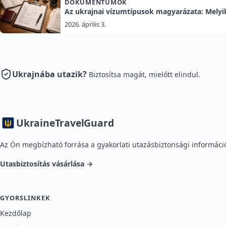
DOKUMENTUMOK
Az ukrajnai vízumtípusok magyarázata: Melyi
2026. április 3.
Ukrajnába utazik?
Biztosítsa magát, mielőtt elindul.
Ukraine
TravelGuard
Az Ön megbízható forrása a gyakorlati utazásbiztonsági információ
Utasbiztosítás vásárlása →
GYORSLINKEK
Kezdőlap