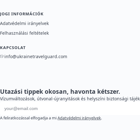
JOGI INFORMÁCIÓK
Adatvédelmi irányelvek
Felhasználási feltételek
KAPCSOLAT
info@ukrainetravelguard.com
Utazási tippek okosan, havonta kétszer.
Vízumváltozások, útvonal-újranyitások és helyszíni biztonsági tájé
E-mail cím
A feliratkozással elfogadja a mi
Adatvédelmi irányelvek
.