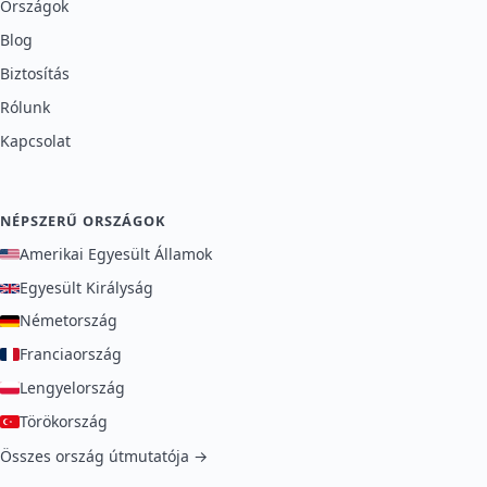
Országok
Blog
Biztosítás
Rólunk
Kapcsolat
NÉPSZERŰ ORSZÁGOK
Amerikai Egyesült Államok
Egyesült Királyság
Németország
Franciaország
Lengyelország
Törökország
Összes ország útmutatója →