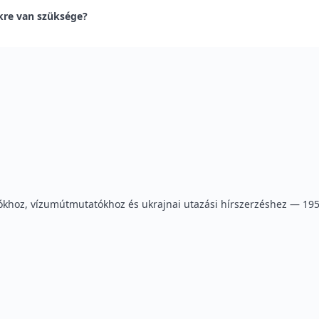
kre van szüksége?
khoz, vízumútmutatókhoz és ukrajnai utazási hírszerzéshez — 195 ú