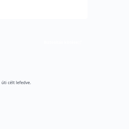
Biztosítás kötése
ti célt lefedve.