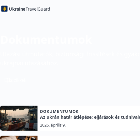
Ukraine
TravelGuard
Dokumentumok
Utazási útmutatók, biztonsági frissítések és gyako
ukrajnai utazásához.
2
cikkek
DOKUMENTUMOK
Az ukrán határ átlépése: eljárások és tudniva
2026. április 9.