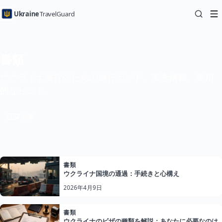
Ukraine
TravelGuard
書類
ウクライナ旅行のための旅行ガイド、安全情報、実用
的なヒント。
2
記事
書類
ウクライナ国境の通過：手続きと心構え
2026年4月9日
書類
ウクライナのビザの種類を解説：あなたに必要なのは