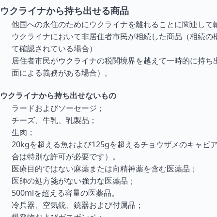
ウクライナから持ち出せる商品
他国への永住のためにウクライナを離れることに関連して
ウクライナにおいて非居住者市民が相続した商品（相続の
て確認されている場合）
居住者市民がウクライナの税関境界を越えて一時的に持ち
面による義務がある場合）。
ウクライナから持ち出せないもの
ラードおよびソーセージ；
チーズ、牛乳、乳製品；
生肉；
20kgを超える魚および125gを超えるチョウザメのキャビ
合は特別な許可が必要です）。
医療目的ではない麻薬または向精神薬を含む医薬品；
医師の処方箋がない強力な医薬品；
500mlを超える容量の医薬品。
冷兵器、空気銃、銃器および付属品；