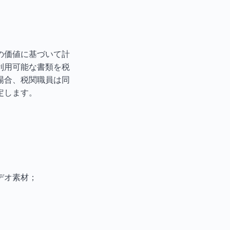
品の価値に基づいて計
利用可能な書類を税
場合、税関職員は同
定します。
デオ素材；
。