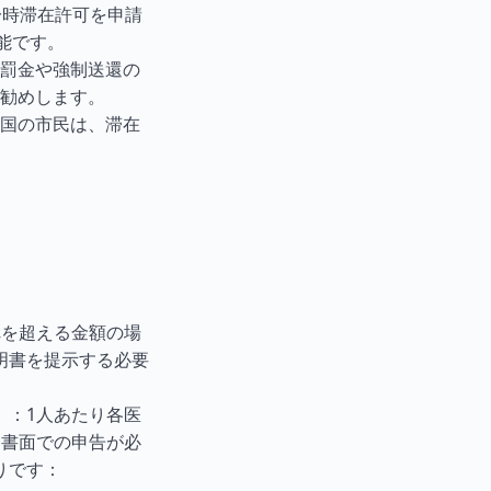
一時滞在許可を申請
能です。
罰金や強制送還の
勧めします。
国の市民は、滞在
れを超える金額の場
明書を提示する必要
）：1人あたり各医
、書面での申告が必
りです：