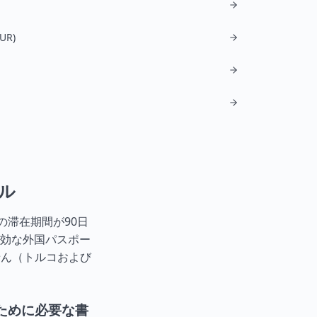
UR)
ル
の滞在期間が90日
効な外国パスポー
せん（
トルコ
および
ために必要な書