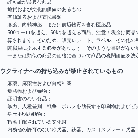
許可証が必要な商品
通貨および文化的価値のあるもの
有価証券および支払書類
麻薬、向精神薬、または前駆物質を含む医薬品
500ユーロを超え、50kgを超える商品。注意！税金は商
算されます。そのため、販売レシート、ラベル、その他の
関職員に提示する必要があります。そのような書類がない
一または類似の商品の価格に基づいて商品の税関価値を決
ウクライナへの持ち込みが禁止されているもの
麻薬、麻薬性および向精神薬；
爆発物および毒物；
証明書のない食品；
暴力、人種差別、戦争、ポルノを助長する印刷物およびビ
身元不明の動物；
指名手配されている文化財；
内務省の許可のない冷兵器、銃器、ガス（スプレー）兵器