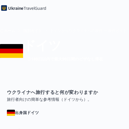
Ukraine
TravelGuard
ホーム
国別ガイド
ドイツからウクライナへの旅行 — 旅行ガイド
ドイツ
180日以内で最大90日間のビザなし滞在
ウクライナへ旅行すると何が変わりますか
旅行者向けの簡単な参考情報（ドイツから）。
ドイツ
出身国