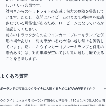
しいという合図です。
対向車からのヘッドライトの点滅：前方の危険を警告して
います。ただし、夜間はハイビームのままで対向車を眩惑
させている可能性があるため、ロービームになっているか
確認してください。
前方のトラックからの左ウインカー（ブレーキランプと併
用の場合あり）：対向車がいるため追い越し禁止を警告し
ています。逆に、右ウインカー（ブレーキランプと併用の
場合あり）は、対向車線が空いており追い越し可能である
ことを意味します。
よくある質問
+
ポーランドの市民はウクライナに入国するためにビザが必要ですか？
ウクライナに入国するポーランド市民のビザ要件：180日以内で最大90日間
のビザなし滞在。渡航前に、最寄りのウクライナ大使館または領事館で最新