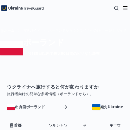
Ukraine
TravelGuard
ホーム
国別ガイド
ポーランドからウクライナへの旅行 — 旅行ガイド
ポーランド
180日以内で最大90日間のビザなし滞在
ウクライナへ旅行すると何が変わりますか
旅行者向けの簡単な参考情報（ポーランドから）。
ポーランド
Ukraine
出身国
宛先
首都
ワルシャワ
キーウ