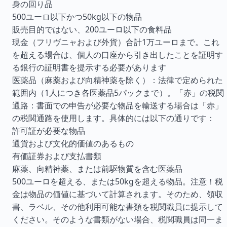
身の回り品
500ユーロ以下かつ50kg以下の物品
販売目的ではない、200ユーロ以下の食料品
現金（フリヴニャおよび外貨）合計1万ユーロまで。これ
を超える場合は、個人の口座から引き出したことを証明す
る銀行の証明書を提示する必要があります
医薬品（麻薬および向精神薬を除く）：法律で定められた
範囲内（1人につき各医薬品5パックまで）。「赤」の税関
通路：書面での申告が必要な物品を輸送する場合は「赤」
の税関通路を使用します。具体的には以下の通りです：
許可証が必要な物品
通貨および文化的価値のあるもの
有価証券および支払書類
麻薬、向精神薬、または前駆物質を含む医薬品
500ユーロを超える、または50kgを超える物品。注意！税
金は物品の価値に基づいて計算されます。そのため、領収
書、ラベル、その他利用可能な書類を税関職員に提示して
ください。そのような書類がない場合、税関職員は同一ま