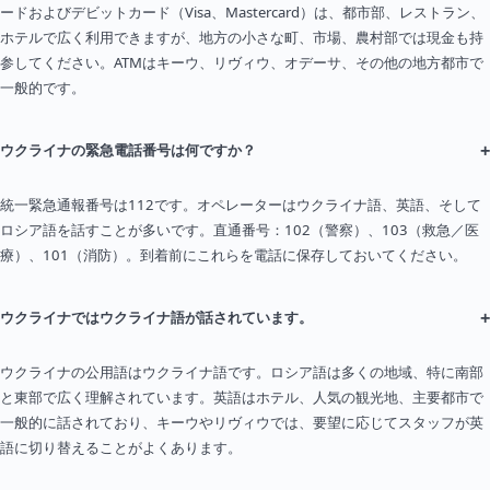
ードおよびデビットカード（Visa、Mastercard）は、都市部、レストラン、
ホテルで広く利用できますが、地方の小さな町、市場、農村部では現金も持
参してください。ATMはキーウ、リヴィウ、オデーサ、その他の地方都市で
一般的です。
+
ウクライナの緊急電話番号は何ですか？
統一緊急通報番号は112です。オペレーターはウクライナ語、英語、そして
ロシア語を話すことが多いです。直通番号：102（警察）、103（救急／医
療）、101（消防）。到着前にこれらを電話に保存しておいてください。
+
ウクライナではウクライナ語が話されています。
ウクライナの公用語はウクライナ語です。ロシア語は多くの地域、特に南部
と東部で広く理解されています。英語はホテル、人気の観光地、主要都市で
一般的に話されており、キーウやリヴィウでは、要望に応じてスタッフが英
語に切り替えることがよくあります。