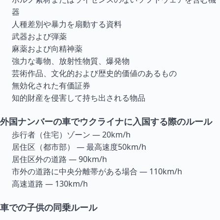
器
人種差別や暴力を扇動する資料
武器および弾薬
麻薬および向精神薬
強力な毒物、放射性物質、爆発物
芸術作品、文化的および歴史的価値のあるもの
無効化された有価証券
知的財産を侵害して持ち出される物品
外国ナンバーの車でウクライナに入国する際のルール
歩行者（住宅）ゾーン — 20km/h
居住区（都市部） — 最高速度50km/h
居住区外の道路 — 90km/h
市外の道路に中央分離帯がある場合 — 110km/h
高速道路 — 130km/h
車での子供の同乗ルール