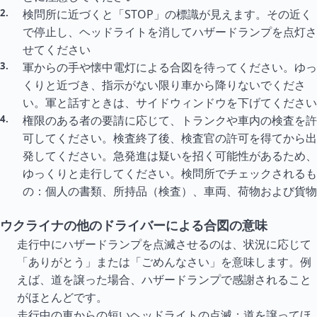
検問所に近づくと「STOP」の標識が見えます。その近く
で停止し、ヘッドライトを消してハザードランプを点灯さ
せてください
軍からの手や懐中電灯による合図を待ってください。ゆっ
くりと近づき、指示がない限り車から降りないでくださ
い。軍と話すときは、サイドウィンドウを下げてください
権限のある者の要請に応じて、トランクや車内の検査を許
可してください。検査終了後、検査官の許可を得てから出
発してください。急発進は疑いを招く可能性があるため、
ゆっくりと走行してください。検問所でチェックされるも
の：個人の書類、所持品（検査）、車両、荷物および貨物
ウクライナの他のドライバーによる合図の意味
走行中にハザードランプを点滅させるのは、状況に応じて
「ありがとう」または「ごめんなさい」を意味します。例
えば、道を譲った場合、ハザードランプで感謝されること
がほとんどです。
走行中の車からの短いヘッドライトの点滅：道を譲ってほ