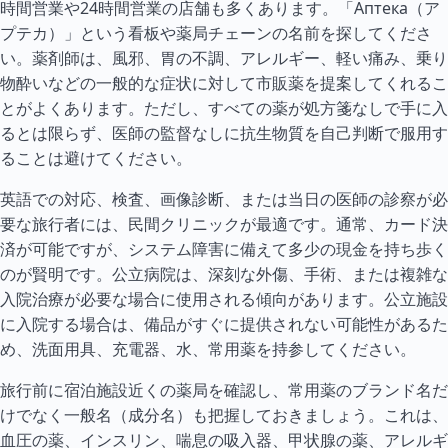
時間営業や24時間営業の店舗も多くあります。「Аптека（ア
プテカ）」という看板や薬局チェーンの名前を探してくださ
い。薬剤師は、風邪、胃の不調、アレルギー、軽い痛み、乗り
物酔いなどの一般的な症状に対して市販薬を提案してくれるこ
とがよくあります。ただし、すべての薬が処方箋なしで手に入
るとは限らず、医師の監督なしに抗生物質を自己判断で服用す
ることは避けてください。
英語での対応、検査、画像診断、または当日の医師の診察が必
要な旅行者には、民間クリニックが最適です。通常、カード決
済が可能ですが、システム障害に備えて多少の現金を持ち歩く
のが賢明です。公立病院は、深刻な外傷、手術、または複雑な
入院治療が必要な場合に使用される傾向があります。公立施設
に入院する場合は、備品がすぐに提供されない可能性があるた
め、洗面用具、充電器、水、常用薬を持参してください。
旅行前に宿泊施設近くの薬局を確認し、常用薬のブランド名だ
けでなく一般名（成分名）も把握しておきましょう。これは、
血圧の薬、インスリン、喘息の吸入器、甲状腺の薬、アレルギ