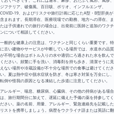
ておくべきです。これには通常、麻疹、おたふく風邪、風疹、
ジフテリア、破傷風、百日咳、ポリオ、インフルエンザ、
COVID-19、およびリスクや旅行計画に応じたA型・B型肝炎が
含まれます。長期滞在、医療現場での勤務、地方への滞在、ま
たは子供連れでの旅行の場合は、出発前に医師と追加のワクチ
ンについて相談してください。
一般的な健康上の注意は、ワクチンと同じくらい重要です。特
に古い建物やサービスが中断している場所では、水道水の品質
が不明な場合はボトル入りの水や適切にろ過された水を飲んで
ください。頻繁に手を洗い、消毒剤を持ち歩き、清潔そうに見
えない場所や冷蔵設備が不十分な場所での食事は避けてくださ
い。夏は熱中症や脱水症状を防ぎ、冬は寒さ対策を万全にし、
転倒や怪我の原因となる凍結した歩道に注意してください。
アレルギー、喘息、糖尿病、心臓病、その他の持病がある場合
は、旅行期間分に加えて、遅延に備えた予備の薬を持参してく
ださい。薬の名前、用量、アレルギー、緊急連絡先を記載した
リストを携帯しましょう。病歴をウクライナ語または英語に翻