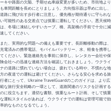
ーキや路面の欠陥、予期せぬ車線変更が多いため、市街地より
も車間距離を長めにとりましょう。方向指示器は早めに出し、
道路に飛び出す歩行者に注意し、優先権が期待通りに守られな
い可能性のある交差点では慎重に運転してください。悪天候時
は、冬場に凍結しやすいカーブ、橋、高架橋の手前で十分に減
速してください。
また、実用的な問題への備えも重要です。長距離移動の際は、
充電済みの携帯電話、モバイルバッテリー、水、軽食を携帯し
てください。緊急連絡先を事前に保存し、レンタカー会社や保
険会社への迅速な連絡方法を確認しておきましょう。ウクライ
ナの道路に慣れていない場合は、疲れている時や、不慣れな地
方の夜道での運転は避けてください。さらなる安心を求める旅
行者にとって、Ukraine TravelGuardのこのガイドは、より広
範な旅行安全戦略の一環として、道路関連のリスクを計画する
のに役立ちます。適切な書類、慎重なルート計画、そして慎重
な運転ス
タイ
ルがあれば、ウクライナでの運転は管理可能で効
率的なものとなるでしょう。