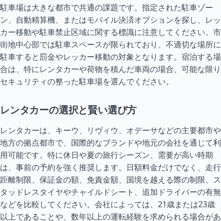
駐車場は大きな都市で共通の課題です。指定された駐車ゾー
ン、自動精算機、またはモバイル決済オプションを探し、レッ
カー移動や駐車禁止区域に関する標識に注意してください。市
街地中心部では駐車スペースが限られており、不適切な場所に
駐車すると罰金やレッカー移動の対象となります。宿泊する場
合は、特にレンタカーや荷物を積んだ車両の場合、可能な限り
セキュリティの整った駐車場を選んでください。
レンタカーの選択と賢い選び方
レンタカーは、キーウ、リヴィウ、オデーサなどの主要都市や
地方の拠点都市で、国際的なブランドや地元の会社を通じて利
用可能です。特に休日や夏の旅行シーズン、需要が高い時期
は、事前の予約を強く推奨します。日額料金だけでなく、走行
距離制限、保証金の額、免責金額、国境を越える際の制限、ス
タッドレス
タイ
ヤやチャイルドシート、追加ドライバーの有無
などを比較してください。会社によっては、21歳または23歳
以上であることや、数年以上の運転経験を求められる場合があ