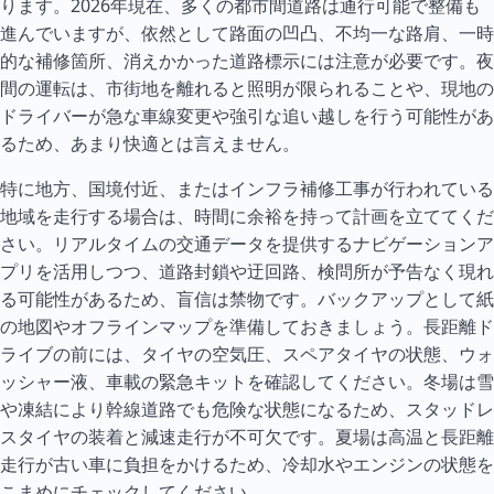
ります。2026年現在、多くの都市間道路は通行可能で整備も
進んでいますが、依然として路面の凹凸、不均一な路肩、一時
的な補修箇所、消えかかった道路標示には注意が必要です。夜
間の運転は、市街地を離れると照明が限られることや、現地の
ドライバーが急な車線変更や強引な追い越しを行う可能性があ
るため、あまり快適とは言えません。
特に地方、国境付近、またはインフラ補修工事が行われている
地域を走行する場合は、時間に余裕を持って計画を立ててくだ
さい。リアル
タイ
ムの交通データを提供するナビゲーションア
プリを活用しつつ、道路封鎖や迂回路、検問所が予告なく現れ
る可能性があるため、盲信は禁物です。バックアップとして紙
の地図やオフラインマップを準備しておきましょう。長距離ド
ライブの前には、タイヤの空気圧、スペアタイヤの状態、ウォ
ッシャー液、車載の緊急キットを確認してください。冬場は雪
や凍結により幹線道路でも危険な状態になるため、スタッドレ
スタイヤの装着と減速走行が不可欠です。夏場は高温と長距離
走行が古い車に負担をかけるため、冷却水やエンジンの状態を
こまめにチェックしてください。