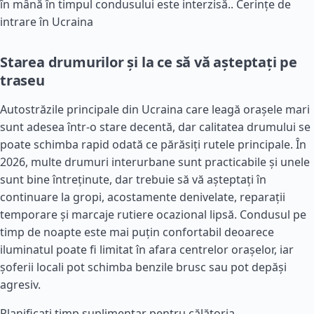
în mână în timpul condusului este interzisă..
Cerințe de
intrare în Ucraina
Starea drumurilor și la ce să vă așteptați pe
traseu
Autostrăzile principale din Ucraina care leagă orașele mari
sunt adesea într-o stare decentă, dar calitatea drumului se
poate schimba rapid odată ce părăsiți rutele principale. În
2026, multe drumuri interurbane sunt practicabile și unele
sunt bine întreținute, dar trebuie să vă așteptați în
continuare la gropi, acostamente denivelate, reparații
temporare și marcaje rutiere ocazional lipsă. Condusul pe
timp de noapte este mai puțin confortabil deoarece
iluminatul poate fi limitat în afara centrelor orașelor, iar
șoferii locali pot schimba benzile brusc sau pot depăși
agresiv.
Planificați timp suplimentar pentru călătoria