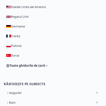
Statele Unite ale Americii
Regatul Unit
Germania
Franța
Polonia
Turcia
Toate ghidurile de țară
RĂSFOIEȘTE PE SUBIECTE
Asigurări
1
Bani
1