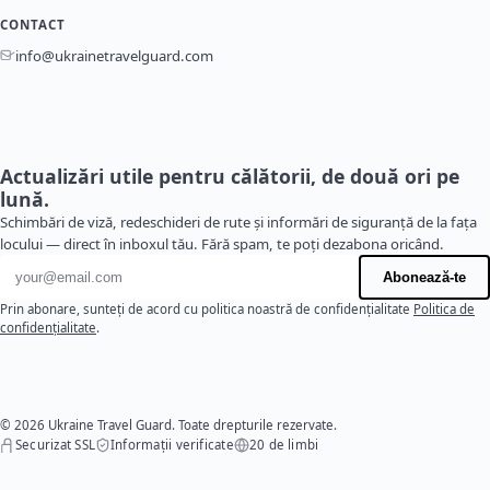
CONTACT
info@ukrainetravelguard.com
Actualizări utile pentru călătorii, de două ori pe
lună.
Schimbări de viză, redeschideri de rute și informări de siguranță de la fața
locului — direct în inboxul tău. Fără spam, te poți dezabona oricând.
Adresă de e-mail
Abonează-te
Prin abonare, sunteți de acord cu politica noastră de confidențialitate
Politica de
confidențialitate
.
© 2026 Ukraine Travel Guard. Toate drepturile rezervate.
Securizat SSL
Informații verificate
20 de limbi