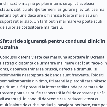
închiriază o mașină pe plan intern, se aplică aceleași
sfaturi: citiți cu atenție termenii asigurării și evitați cea mai
ieftină opțiune dacă are o franșiză foarte mare sau un
suport rutier slab. Un tarif puțin mai mare vă poate scuti
de surprize costisitoare mai târziu.
Sfaturi de siguranță pentru condusul zilnic în
Ucraina
Condusul defensiv este cea mai bună abordare în Ucraina.
Păstrați o distanță de urmărire mai mare decât ați face-o în
oraș, deoarece frânarea bruscă, defectele drumului și
schimbările neașteptate de bandă sunt frecvente. Folosiți
semnalizatoarele din timp, fiți atenți la pietonii care pășesc
pe drum și fiți precauți la intersecțiile unde prioritatea de
trecere poate să nu fie respectată la fel de constant pe cât
vă așteptați. În condiții de vreme rea, reduceți viteza cu
mult înainte de curbe, poduri și pasaje superioare, care pot