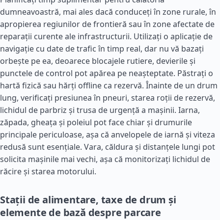
dumneavoastră, mai ales dacă conduceți în zone rurale, în
apropierea regiunilor de frontieră sau în zone afectate de
reparații curente ale infrastructurii. Utilizați o aplicație de
navigație cu date de trafic în timp real, dar nu vă bazați
orbește pe ea, deoarece blocajele rutiere, devierile și
punctele de control pot apărea pe neașteptate. Păstrați o
hartă fizică sau hărți offline ca rezervă. Înainte de un drum
lung, verificați presiunea în pneuri, starea roții de rezervă,
lichidul de parbriz și trusa de urgență a mașinii. Iarna,
zăpada, gheața și poleiul pot face chiar și drumurile
principale periculoase, așa că anvelopele de iarnă și viteza
redusă sunt esențiale. Vara, căldura și distanțele lungi pot
solicita mașinile mai vechi, așa că monitorizați lichidul de
răcire și starea motorului.
Stații de alimentare, taxe de drum și
elemente de bază despre parcare