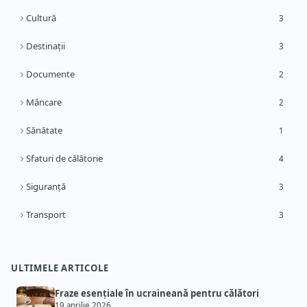
Cultură
3
Destinații
3
Documente
2
Mâncare
2
Sănătate
1
Sfaturi de călătorie
4
Siguranță
3
Transport
3
ULTIMELE ARTICOLE
Fraze esențiale în ucraineană pentru călători
19 aprilie 2026