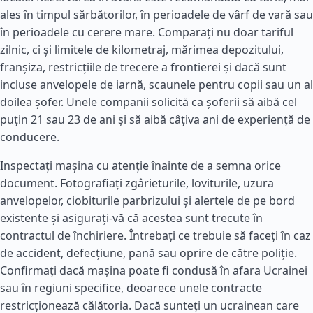
ales în timpul sărbătorilor, în perioadele de vârf de vară sau
în perioadele cu cerere mare. Comparați nu doar tariful
zilnic, ci și limitele de kilometraj, mărimea depozitului,
franșiza, restricțiile de trecere a frontierei și dacă sunt
incluse anvelopele de iarnă, scaunele pentru copii sau un al
doilea șofer. Unele companii solicită ca șoferii să aibă cel
puțin 21 sau 23 de ani și să aibă câțiva ani de experiență de
conducere.
Inspectați mașina cu atenție înainte de a semna orice
document. Fotografiați zgârieturile, loviturile, uzura
anvelopelor, ciobiturile parbrizului și alertele de pe bord
existente și asigurați-vă că acestea sunt trecute în
contractul de închiriere. Întrebați ce trebuie să faceți în caz
de accident, defecțiune, pană sau oprire de către poliție.
Confirmați dacă mașina poate fi condusă în afara Ucrainei
sau în regiuni specifice, deoarece unele contracte
restricționează călătoria. Dacă sunteți un ucrainean care