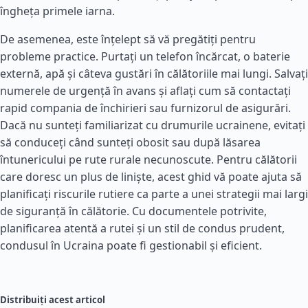
îngheța primele iarna.
De asemenea, este înțelept să vă pregătiți pentru
probleme practice. Purtați un telefon încărcat, o baterie
externă, apă și câteva gustări în călătoriile mai lungi. Salvați
numerele de urgență în avans și aflați cum să contactați
rapid compania de închirieri sau furnizorul de asigurări.
Dacă nu sunteți familiarizat cu drumurile ucrainene, evitați
să conduceți când sunteți obosit sau după lăsarea
întunericului pe rute rurale necunoscute. Pentru călătorii
care doresc un plus de liniște, acest ghid vă poate ajuta să
planificați riscurile rutiere ca parte a unei strategii mai largi
de siguranță în călătorie. Cu documentele potrivite,
planificarea atentă a rutei și un stil de condus prudent,
condusul în Ucraina poate fi gestionabil și eficient.
Distribuiți acest articol