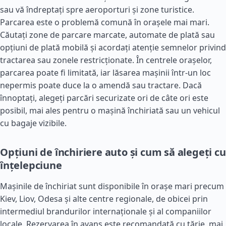
sau vă îndreptați spre aeroporturi și zone turistice.
Parcarea este o problemă comună în orașele mai mari.
Căutați zone de parcare marcate, automate de plată sau
opțiuni de plată mobilă și acordați atenție semnelor privind
tractarea sau zonele restricționate. În centrele orașelor,
parcarea poate fi limitată, iar lăsarea mașinii într-un loc
nepermis poate duce la o amendă sau tractare. Dacă
înnoptați, alegeți parcări securizate ori de câte ori este
posibil, mai ales pentru o mașină închiriată sau un vehicul
cu bagaje vizibile.
Opțiuni de închiriere auto și cum să alegeți cu
înțelepciune
Mașinile de închiriat sunt disponibile în orașe mari precum
Kiev, Liov, Odesa și alte centre regionale, de obicei prin
intermediul brandurilor internaționale și al companiilor
locale. Rezervarea în avans este recomandată cu tărie, mai