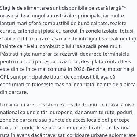
Stațiile de alimentare sunt disponibile pe scară largă în
orașe și de-a lungul autostrăzilor principale, iar multe
lanțuri mari oferă combustibil de bună calitate, toalete
curate, cafenele și plata cu cardul. În zonele izolate, totuși,
stațiile pot fi mai rare, așa că este inteligent să realimentați
înainte ca nivelul combustibilului să scadă prea mult.
Păstrați niște numerar ca rezervă, deoarece terminalele
pentru carduri pot eșua ocazional, deși plata contactless
este din ce în ce mai comună în 2026. Benzina, motorina și
GPL sunt principalele tipuri de combustibil, așa că
confirmați ce folosește mașina închiriată înainte de a pleca
din parcare.
Ucraina nu are un sistem extins de drumuri cu taxă la nivel
național ca unele țări europene, dar anumite rute, poduri,
zone de parcare sau puncte de acces locale pot percepe
taxe, iar condițiile se pot schimba. Verificați întotdeauna
ruta în avans dacă traversați coridoare urbane aglomerate