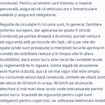
conduceți. Pentru ucrainenii care folosesc o mașină
personală, asigurați-vă că vehiculul are o înmatriculare
valabilă și asigurare obligatorie.
Regulile de circulație în Ucraina sunt, în general, familiare
șoferilor europeni, dar aplicarea lor poate fi strictă.
Conduceți pe partea dreaptă a drumului, purtați centura
de siguranță atât pe locurile din față, cât și pe cele din
spate (unde sunt prevăzute) și mențineți farurile aprinse în
condiții de vizibilitate redusă și în timpul zilei în afara
localităților, dacă acest lucru este cerut de condițiile locale
și reglementările în vigoare. Limita legală de alcoolemie
este foarte scăzută, așa că cel mai sigur sfat este simplu:
nu consumați alcool dacă conduceți. Limitele de viteză sunt
de obicei de 50 km/h în orașe, 90 km/h pe drumurile
deschise și mai mari doar acolo unde indicatoarele permit
acest lucru. Scaunele de siguranță pentru copii sunt
obligatorii pentru copiii mici, iar utilizarea telefonului mobil