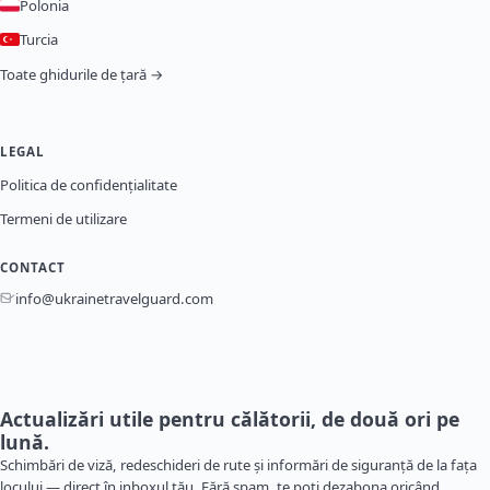
Polonia
Turcia
Toate ghidurile de țară →
LEGAL
Politica de confidențialitate
Termeni de utilizare
CONTACT
info@ukrainetravelguard.com
Actualizări utile pentru călătorii, de două ori pe
lună.
Schimbări de viză, redeschideri de rute și informări de siguranță de la fața
locului — direct în inboxul tău. Fără spam, te poți dezabona oricând.