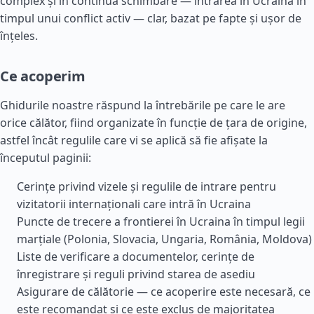
complex și în continuă schimbare — intrarea în Ucraina în
timpul unui conflict activ — clar, bazat pe fapte și ușor de
înțeles.
Ce acoperim
Ghidurile noastre răspund la întrebările pe care le are
orice călător, fiind organizate în funcție de țara de origine,
astfel încât regulile care vi se aplică să fie afișate la
începutul paginii:
Cerințe privind vizele și regulile de intrare pentru
vizitatorii internaționali care intră în Ucraina
Puncte de trecere a frontierei în Ucraina în timpul legii
marțiale (Polonia, Slovacia, Ungaria, România, Moldova)
Liste de verificare a documentelor, cerințe de
înregistrare și reguli privind starea de asediu
Asigurare de călătorie — ce acoperire este necesară, ce
este recomandat și ce este exclus de majoritatea