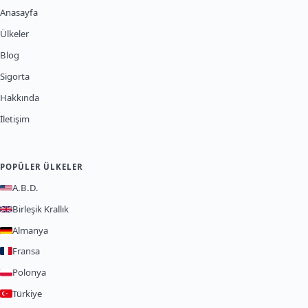
Anasayfa
Ülkeler
Blog
Sigorta
Hakkında
İletişim
POPÜLER ÜLKELER
A.B.D.
Birleşik Krallık
Almanya
Fransa
Polonya
Türkiye