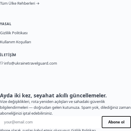
Tüm Ülke Rehberleri →
YASAL
Gizlilik Politikası
Kullanım Koşulları
İLETIŞIM
info@ukrainetravelguard.com
Ayda iki kez, seyahat akıllı güncellemeler.
Vize değişiklikleri, rota yeniden açılışları ve sahadaki güvenlik
bilgilendirmeleri — doğrudan gelen kutunuza. Spam yok, dilediğiniz zaman
aboneliğinizi iptal edebilirsiniz.
E-posta adresi
Abone ol
Abone olarak, şunları kabul etmiş olursunuz:
Gizlilik Politikası
.