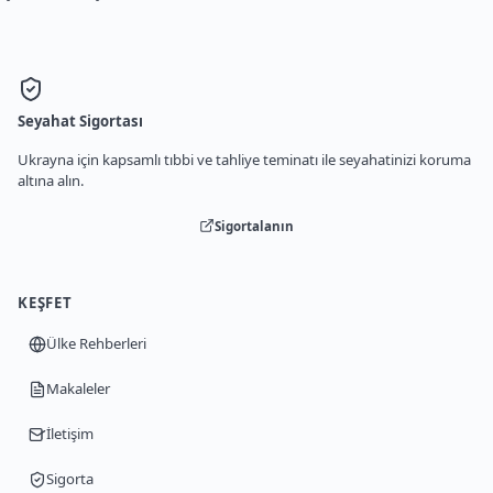
Seyahat Sigortası
Ukrayna için kapsamlı tıbbi ve tahliye teminatı ile seyahatinizi koruma
altına alın.
Sigortalanın
KEŞFET
Ülke Rehberleri
Makaleler
İletişim
Sigorta