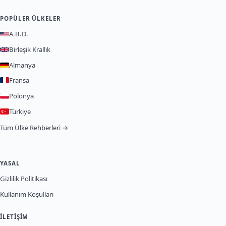
POPÜLER ÜLKELER
A.B.D.
Birleşik Krallık
Almanya
Fransa
Polonya
Türkiye
Tüm Ülke Rehberleri →
YASAL
Gizlilik Politikası
Kullanım Koşulları
İLETIŞIM