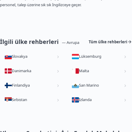
personel, talep üzerine sık sık İngilizceye geçer.
İlgili ülke rehberleri
Tüm ülke rehberleri
— Avrupa
Slovakya
Lüksemburg
Danimarka
Malta
Finlandiya
San Marino
Sırbistan
İzlanda