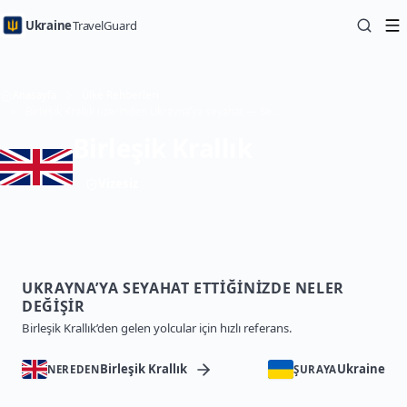
Ukraine
TravelGuard
Anasayfa
Ülke Rehberleri
Birleşik Krallık üzerinden Ukrayna’ya seyahat — Seyahat Rehberi
Birleşik Krallık
Vizesiz
UKRAYNA’YA SEYAHAT ETTIĞINIZDE NELER
DEĞIŞIR
Birleşik Krallık’den gelen yolcular için hızlı referans.
Birleşik Krallık
Ukraine
NEREDEN
ŞURAYA