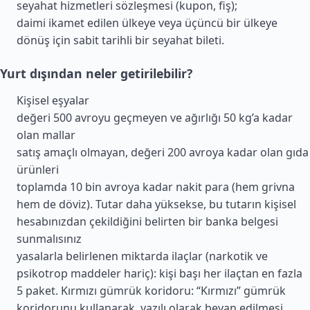
seyahat hizmetleri sözleşmesi (kupon, fiş);
daimi ikamet edilen ülkeye veya üçüncü bir ülkeye
dönüş için sabit tarihli bir seyahat bileti.
Yurt dışından neler getirilebilir?
Kişisel eşyalar
değeri 500 avroyu geçmeyen ve ağırlığı 50 kg’a kadar
olan mallar
satış amaçlı olmayan, değeri 200 avroya kadar olan gıda
ürünleri
toplamda 10 bin avroya kadar nakit para (hem grivna
hem de döviz). Tutar daha yüksekse, bu tutarın kişisel
hesabınızdan çekildiğini belirten bir banka belgesi
sunmalısınız
yasalarla belirlenen miktarda ilaçlar (narkotik ve
psikotrop maddeler hariç): kişi başı her ilaçtan en fazla
5 paket. Kırmızı gümrük koridoru: “Kırmızı” gümrük
koridorunu kullanarak, yazılı olarak beyan edilmesi