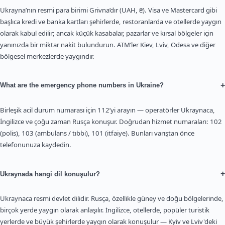
Ukrayna’nın resmi para birimi Grivna’dır (UAH, ₴). Visa ve Mastercard gibi
başlıca kredi ve banka kartları şehirlerde, restoranlarda ve otellerde yaygın
olarak kabul edilir; ancak küçük kasabalar, pazarlar ve kırsal bölgeler için
yanınızda bir miktar nakit bulundurun. ATM’ler Kiev, Lviv, Odesa ve diğer
bölgesel merkezlerde yaygındır.
+
What are the emergency phone numbers in Ukraine?
Birleşik acil durum numarası için 112’yi arayın — operatörler Ukraynaca,
İngilizce ve çoğu zaman Rusça konuşur. Doğrudan hizmet numaraları: 102
(polis), 103 (ambulans / tıbbi), 101 (itfaiye). Bunları varıştan önce
telefonunuza kaydedin.
+
Ukraynada hangi dil konuşulur?
Ukraynaca resmi devlet dilidir. Rusça, özellikle güney ve doğu bölgelerinde,
birçok yerde yaygın olarak anlaşılır. İngilizce, otellerde, popüler turistik
yerlerde ve büyük şehirlerde yaygın olarak konuşulur — Kyiv ve Lviv'deki