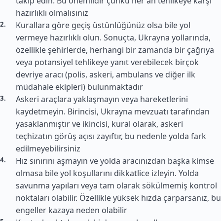
takip edin. Bu önemlidir çünkü her an tehlikeye karşı
hazırlıklı olmalısınız
Kurallara göre geçiş üstünlüğünüz olsa bile yol
vermeye hazırlıklı olun. Sonuçta, Ukrayna yollarında,
özellikle şehirlerde, herhangi bir zamanda bir çağrıya
veya potansiyel tehlikeye yanıt verebilecek birçok
devriye aracı (polis, askeri, ambulans ve diğer ilk
müdahale ekipleri) bulunmaktadır
Askeri araçlara yaklaşmayın veya hareketlerini
kaydetmeyin. Birincisi, Ukrayna mevzuatı tarafından
yasaklanmıştır ve ikincisi, kural olarak, askeri
teçhizatın görüş açısı zayıftır, bu nedenle yolda fark
edilmeyebilirsiniz
Hız sınırını aşmayın ve yolda aracınızdan başka kimse
olmasa bile yol koşullarını dikkatlice izleyin. Yolda
savunma yapıları veya tam olarak sökülmemiş kontrol
noktaları olabilir. Özellikle yüksek hızda çarparsanız, bu
engeller kazaya neden olabilir