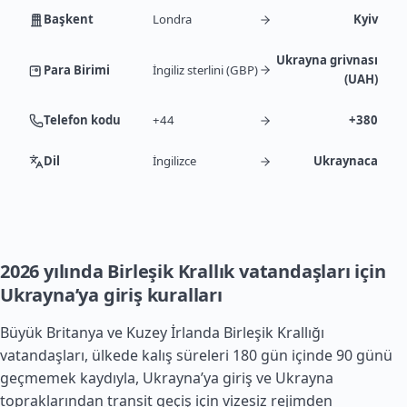
Başkent
Londra
Kyiv
Ukrayna grivnası
Para Birimi
İngiliz sterlini (GBP)
(UAH)
Telefon kodu
+44
+380
Dil
İngilizce
Ukraynaca
2026 yılında Birleşik Krallık vatandaşları için
Ukrayna’ya giriş kuralları
Büyük Britanya ve Kuzey
İrlanda
Birleşik Krallığı
vatandaşları, ülkede kalış süreleri 180 gün içinde 90 günü
geçmemek kaydıyla, Ukrayna’ya giriş ve Ukrayna
topraklarından transit geçiş için vizesiz rejimden