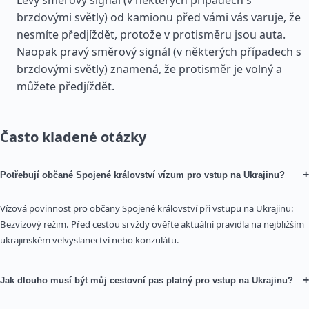
Levý směrový signál (v některých případech s
brzdovými světly) od kamionu před vámi vás varuje, že
nesmíte předjíždět, protože v protisměru jsou auta.
Naopak pravý směrový signál (v některých případech s
brzdovými světly) znamená, že protisměr je volný a
můžete předjíždět.
Často kladené otázky
+
Potřebují občané Spojené království vízum pro vstup na Ukrajinu?
Vízová povinnost pro občany Spojené království při vstupu na Ukrajinu:
Bezvízový režim. Před cestou si vždy ověřte aktuální pravidla na nejbližším
ukrajinském velvyslanectví nebo konzulátu.
+
Jak dlouho musí být můj cestovní pas platný pro vstup na Ukrajinu?