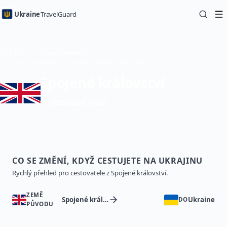
Ukraine
TravelGuard
Domů
Průvodci zeměmi
Cesta na Ukrajinu z Spojené království — Cestovní průvodce
Spojené království
Bezvízový režim
CO SE ZMĚNÍ, KDYŽ CESTUJETE NA UKRAJINU
Rychlý přehled pro cestovatele z Spojené království.
ZEMĚ
Spojené království
Ukraine
DO
PŮVODU