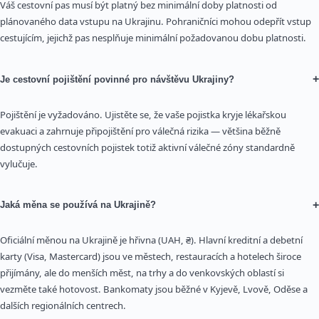
Váš cestovní pas musí být platný bez minimální doby platnosti od
plánovaného data vstupu na Ukrajinu. Pohraničníci mohou odepřít vstup
cestujícím, jejichž pas nesplňuje minimální požadovanou dobu platnosti.
+
Je cestovní pojištění povinné pro návštěvu Ukrajiny?
Pojištění je vyžadováno. Ujistěte se, že vaše pojistka kryje lékařskou
evakuaci a zahrnuje připojištění pro válečná rizika — většina běžně
dostupných cestovních pojistek totiž aktivní válečné zóny standardně
vylučuje.
+
Jaká měna se používá na Ukrajině?
Oficiální měnou na Ukrajině je hřivna (UAH, ₴). Hlavní kreditní a debetní
karty (Visa, Mastercard) jsou ve městech, restauracích a hotelech široce
přijímány, ale do menších měst, na trhy a do venkovských oblastí si
vezměte také hotovost. Bankomaty jsou běžné v Kyjevě, Lvově, Oděse a
dalších regionálních centrech.