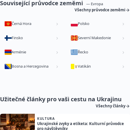
Související průvodce zeměmi
— Evropa
Všechny průvodce zeměmi
Černá Hora
Polsko
Finsko
Severní Makedonie
Arménie
Řecko
Bosna a Hercegovina
Vatikán
Užitečné články pro vaši cestu na Ukrajinu
Všechny články
KULTURA
Ukrajinské zvyky a etiketa: Kulturní průvodce
pro návštěvníky