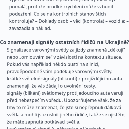
pomalá, protože prudké zrychlení může vzbudit
podezření. Co se na kontrolních stanovištích
kontroluje? – Doklady osob – věci (kontrola) – vozidla; –
zavazadla a náklad.
Co znamenají signály ostatních řidičů na Ukrajině?
Signalizace varovnými světly za jízdy znamená „děkuji“
nebo „omlouvám se“ v závislosti na kontextu situace.
Pokud vás například někdo pustí na silnici,
pravděpodobně vám poděkuje varovnými světly.
krátké světelné signály (bliknutí) z projíždějícího auta
znamenají, že vás žádají o uvolnění cesty.
signály (blikání) světlomety protijedoucího auta varují
před nebezpečím vpředu. Upozorňujeme však, že za
tmy to může znamenat, že jste si nepřepnuli dálková
světla a mohli jste oslnit jiného řidiče, takže se ujistěte,
že máte zapnutá potkávací světla.