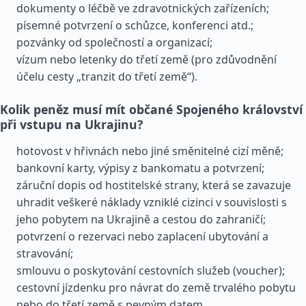
dokumenty o léčbě ve zdravotnických zařízeních;
písemné potvrzení o schůzce, konferenci atd.;
pozvánky od společností a organizací;
vízum nebo letenky do třetí země (pro zdůvodnění
účelu cesty „tranzit do třetí země“).
Kolik peněz musí mít občané Spojeného království
při vstupu na Ukrajinu?
hotovost v hřivnách nebo jiné směnitelné cizí měně;
bankovní karty, výpisy z bankomatu a potvrzení;
záruční dopis od hostitelské strany, která se zavazuje
uhradit veškeré náklady vzniklé cizinci v souvislosti s
jeho pobytem na Ukrajině a cestou do zahraničí;
potvrzení o rezervaci nebo zaplacení ubytování a
stravování;
smlouvu o poskytování cestovních služeb (voucher);
cestovní jízdenku pro návrat do země trvalého pobytu
nebo do třetí země s pevným datem.