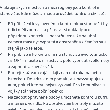
V ukrajinských městech a mezi regiony jsou kontrolní
stanoviště, kde může armáda provádět kontrolu civilistů.
Při přiblížení k vybavenému kontrolnímu stanovišti by
řidiči měli zpomalit a připravit si doklady pro
případnou kontrolu. Upozorňujeme, že palubní
kamera musí být vypnutá a odstraněná z čelního skla,
stejně jako telefon.
Při přiblížení ke kontrolnímu stanovišti uvidíte značku
„STOP“ – musíte u ní zastavit, poté vypnout světlomety
a zapnout varovná světla.
Počkejte, až vám vojáci dají znamení rukama nebo
baterkou. Dojeďte k nim pomalu, ale nevystupujte z
auta, pokud k tomu nejste vyzváni. Pro komunikaci s
vojáky stáhněte boční okénko.
Na žádost oprávněné osoby umožněte kontrolu kufru
a interiéru vozidla. Po absolvování kontroly můžete
vyjet až po povolení inspektora. Jízda by měla být