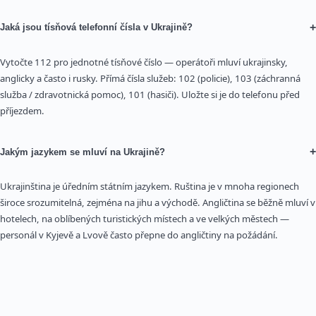
+
Jaká jsou tísňová telefonní čísla v Ukrajině?
Vytočte 112 pro jednotné tísňové číslo — operátoři mluví ukrajinsky,
anglicky a často i rusky. Přímá čísla služeb: 102 (policie), 103 (záchranná
služba / zdravotnická pomoc), 101 (hasiči). Uložte si je do telefonu před
příjezdem.
+
Jakým jazykem se mluví na Ukrajině?
Ukrajinština je úředním státním jazykem. Ruština je v mnoha regionech
široce srozumitelná, zejména na jihu a východě. Angličtina se běžně mluví v
hotelech, na oblíbených turistických místech a ve velkých městech —
personál v Kyjevě a Lvově často přepne do angličtiny na požádání.