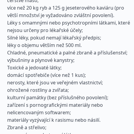
čerstvé maso;
více než 20 kg ryb a 125 g jeseterového kaviáru (pro
větší množství je vyžadováno zvláštní povolení).
Léky s omamnými nebo psychotropními látkami, které
nejsou určeny pro lékařské účely;
Silné léky, pokud nemají lékařský předpis;
léky o objemu větším než 500 ml.
Chladné, pneumatické a palné zbraně a příslušenství;
výbušniny a plynové kanystry;
Toxické a jedovaté látky;
domácí spotřebiče (více než 1 kus);
nerosty, které jsou ve veřejném vlastnictví;
ohrožené rostliny a zvířata;
kulturní památky (bez příslušného povolení);
zařízení s pornografickými materiály nebo
nelicencovaným softwarem;
materiály vyzývající k rasismu nebo násilí.
Zbraně a střelivo;