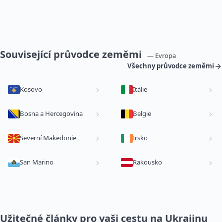
Související průvodce zeměmi
— Evropa
Všechny průvodce zeměmi
Kosovo
Itálie
Bosna a Hercegovina
Belgie
Severní Makedonie
Irsko
San Marino
Rakousko
Užitečné články pro vaši cestu na Ukrajinu