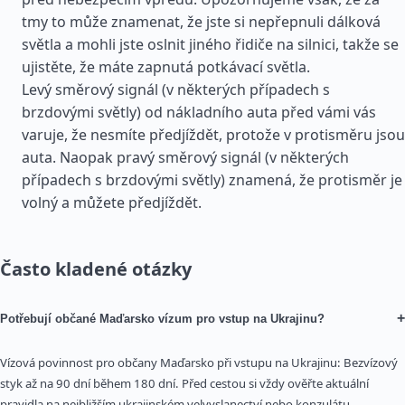
tmy to může znamenat, že jste si nepřepnuli dálková
světla a mohli jste oslnit jiného řidiče na silnici, takže se
ujistěte, že máte zapnutá potkávací světla.
Levý směrový signál (v některých případech s
brzdovými světly) od nákladního auta před vámi vás
varuje, že nesmíte předjíždět, protože v protisměru jsou
auta. Naopak pravý směrový signál (v některých
případech s brzdovými světly) znamená, že protisměr je
volný a můžete předjíždět.
Často kladené otázky
+
Potřebují občané Maďarsko vízum pro vstup na Ukrajinu?
Vízová povinnost pro občany Maďarsko při vstupu na Ukrajinu: Bezvízový
styk až na 90 dní během 180 dní. Před cestou si vždy ověřte aktuální
pravidla na nejbližším ukrajinském velvyslanectví nebo konzulátu.