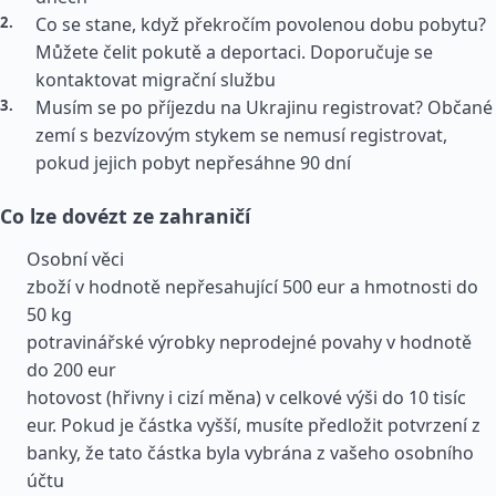
Co se stane, když překročím povolenou dobu pobytu?
Můžete čelit pokutě a deportaci. Doporučuje se
kontaktovat migrační službu
Musím se po příjezdu na Ukrajinu registrovat? Občané
zemí s bezvízovým stykem se nemusí registrovat,
pokud jejich pobyt nepřesáhne 90 dní
Co lze dovézt ze zahraničí
Osobní věci
zboží v hodnotě nepřesahující 500 eur a hmotnosti do
50 kg
potravinářské výrobky neprodejné povahy v hodnotě
do 200 eur
hotovost (hřivny i cizí měna) v celkové výši do 10 tisíc
eur. Pokud je částka vyšší, musíte předložit potvrzení z
banky, že tato částka byla vybrána z vašeho osobního
účtu