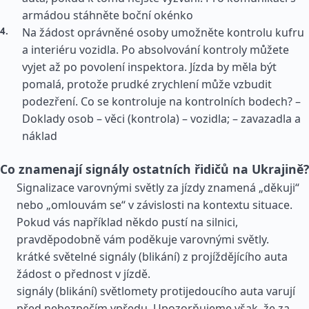
armádou stáhněte boční okénko
Na žádost oprávněné osoby umožněte kontrolu kufru
a interiéru vozidla. Po absolvování kontroly můžete
vyjet až po povolení inspektora. Jízda by měla být
pomalá, protože prudké zrychlení může vzbudit
podezření. Co se kontroluje na kontrolních bodech? –
Doklady osob – věci (kontrola) – vozidla; – zavazadla a
náklad
Co znamenají signály ostatních řidičů na Ukrajině?
Signalizace varovnými světly za jízdy znamená „děkuji“
nebo „omlouvám se“ v závislosti na kontextu situace.
Pokud vás například někdo pustí na silnici,
pravděpodobně vám poděkuje varovnými světly.
krátké světelné signály (blikání) z projíždějícího auta
žádost o přednost v jízdě.
signály (blikání) světlomety protijedoucího auta varují
před nebezpečím vpředu. Upozorňujeme však, že za