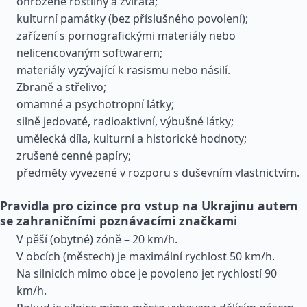
ohrožené rostliny a zvířata;
kulturní památky (bez příslušného povolení);
zařízení s pornografickými materiály nebo
nelicencovaným softwarem;
materiály vyzývající k rasismu nebo násilí.
Zbraně a střelivo;
omamné a psychotropní látky;
silně jedovaté, radioaktivní, výbušné látky;
umělecká díla, kulturní a historické hodnoty;
zrušené cenné papíry;
předměty vyvezené v rozporu s duševním vlastnictvím.
Pravidla pro cizince pro vstup na Ukrajinu autem
se zahraničními poznávacími značkami
V pěší (obytné) zóně – 20 km/h.
V obcích (městech) je maximální rychlost 50 km/h.
Na silnicích mimo obce je povoleno jet rychlostí 90
km/h.