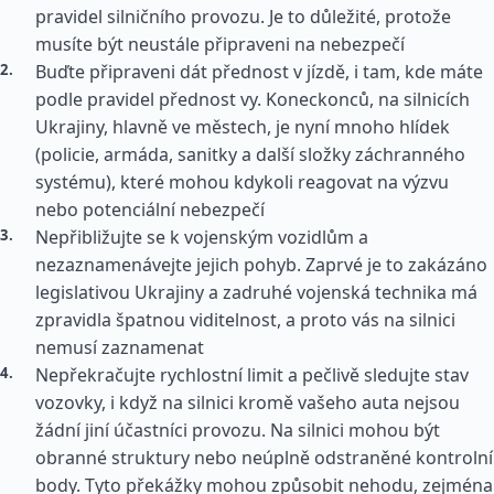
pravidel silničního provozu. Je to důležité, protože
musíte být neustále připraveni na nebezpečí
Buďte připraveni dát přednost v jízdě, i tam, kde máte
podle pravidel přednost vy. Koneckonců, na silnicích
Ukrajiny, hlavně ve městech, je nyní mnoho hlídek
(policie, armáda, sanitky a další složky záchranného
systému), které mohou kdykoli reagovat na výzvu
nebo potenciální nebezpečí
Nepřibližujte se k vojenským vozidlům a
nezaznamenávejte jejich pohyb. Zaprvé je to zakázáno
legislativou Ukrajiny a zadruhé vojenská technika má
zpravidla špatnou viditelnost, a proto vás na silnici
nemusí zaznamenat
Nepřekračujte rychlostní limit a pečlivě sledujte stav
vozovky, i když na silnici kromě vašeho auta nejsou
žádní jiní účastníci provozu. Na silnici mohou být
obranné struktury nebo neúplně odstraněné kontrolní
body. Tyto překážky mohou způsobit nehodu, zejména