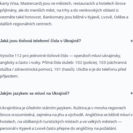
karty (Visa, Mastercard) jsou ve městech, restauracích a hotelech široce
přijímány, ale do menších měst, na trhy a do venkovských oblastí si
vezměte také hotovost. Bankomaty jsou běžné v Kyjevě, Lvově, Oděse a
dalších regionálních centrech.
+
Jaká jsou tísňová telefonní čísla v Ukrajině?
Vytočte 112 pro jednotné tísňové číslo — operátoři mluví ukrajinsky,
anglicky a často i rusky. Přímá čísla služeb: 102 (policie), 103 (záchranná
služba / zdravotnická pomoc), 101 (hasiči). Uložte si je do telefonu před
příjezdem.
+
Jakým jazykem se mluví na Ukrajině?
Ukrajinština je úředním státním jazykem. Ruština je v mnoha regionech
široce srozumitelná, zejména na jihu a východě. Angličtina se běžně mluví v
hotelech, na oblíbených turistických místech a ve velkých městech —
personál v Kyjevě a Lvově často přepne do angličtiny na požádání.