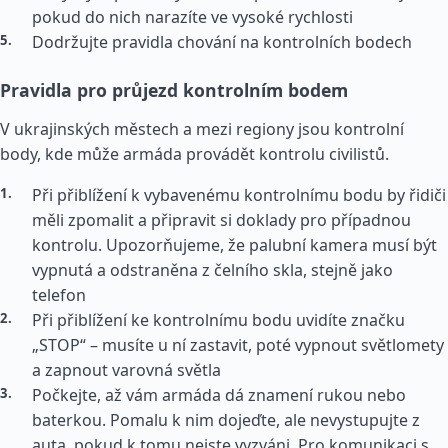
pokud do nich narazíte ve vysoké rychlosti
Dodržujte pravidla chování na kontrolních bodech
Pravidla pro průjezd kontrolním bodem
V ukrajinských městech a mezi regiony jsou kontrolní
body, kde může armáda provádět kontrolu civilistů.
Při přiblížení k vybavenému kontrolnímu bodu by řidiči
měli zpomalit a připravit si doklady pro případnou
kontrolu. Upozorňujeme, že palubní kamera musí být
vypnutá a odstraněna z čelního skla, stejně jako
telefon
Při přiblížení ke kontrolnímu bodu uvidíte značku
„STOP“ – musíte u ní zastavit, poté vypnout světlomety
a zapnout varovná světla
Počkejte, až vám armáda dá znamení rukou nebo
baterkou. Pomalu k nim dojeďte, ale nevystupujte z
auta, pokud k tomu nejste vyzváni. Pro komunikaci s