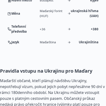
Hlavní město
Budapešť
Kyjev
Maďarský forint
ukrajinská hřivna
Měna
(HUF)
(UAH)
Telefonní
+36
+380
předvolba
Jazyk
Maďarština
Ukrajinština
Pravidla vstupu na Ukrajinu pro Maďary
Maďarští občané, kteří plánují návštěvu Ukrajiny,
nepotřebují vízum, pokud jejich pobyt nepřesáhne 90 dní v
rámci 180denního období. Na Ukrajinu můžete vstoupit
pouze s platným cestovním pasem. Občanský průkaz
nedává právo překročit hranice (výjimky platí pouze pro