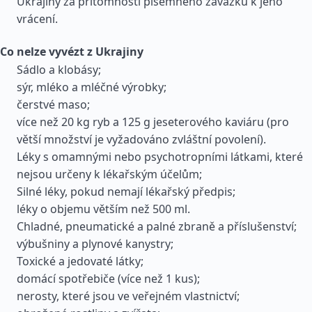
Ukrajiny za přítomnosti písemného závazku k jeho
vrácení.
Co nelze vyvézt z Ukrajiny
Sádlo a klobásy;
sýr, mléko a mléčné výrobky;
čerstvé maso;
více než 20 kg ryb a 125 g jeseterového kaviáru (pro
větší množství je vyžadováno zvláštní povolení).
Léky s omamnými nebo psychotropními látkami, které
nejsou určeny k lékařským účelům;
Silné léky, pokud nemají lékařský předpis;
léky o objemu větším než 500 ml.
Chladné, pneumatické a palné zbraně a příslušenství;
výbušniny a plynové kanystry;
Toxické a jedovaté látky;
domácí spotřebiče (více než 1 kus);
nerosty, které jsou ve veřejném vlastnictví;