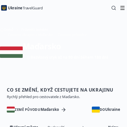
Ukraine
TravelGuard
Domů
Průvodci zeměmi
Cesta na Ukrajinu z Maďarsko — Cestovní průvodce
Maďarsko
Bezvízový styk až na 90 dní během 180 dní
CO SE ZMĚNÍ, KDYŽ CESTUJETE NA UKRAJINU
Rychlý přehled pro cestovatele z Maďarsko.
Maďarsko
Ukraine
ZEMĚ PŮVODU
DO