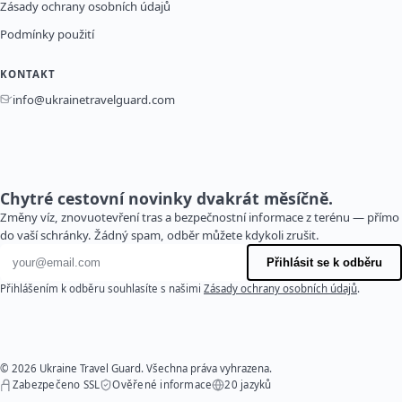
Zásady ochrany osobních údajů
Podmínky použití
KONTAKT
info@ukrainetravelguard.com
Chytré cestovní novinky dvakrát měsíčně.
Změny víz, znovuotevření tras a bezpečnostní informace z terénu — přímo
do vaší schránky. Žádný spam, odběr můžete kdykoli zrušit.
E-mailová adresa
Přihlásit se k odběru
Přihlášením k odběru souhlasíte s našimi
Zásady ochrany osobních údajů
.
© 2026 Ukraine Travel Guard. Všechna práva vyhrazena.
Zabezpečeno SSL
Ověřené informace
20 jazyků