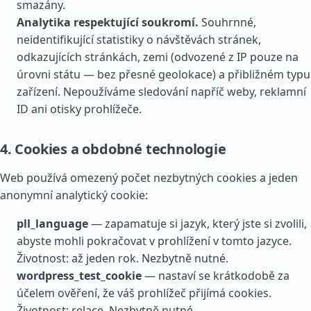
smazány.
Analytika respektující soukromí.
Souhrnné,
neidentifikující statistiky o návštěvách stránek,
odkazujících stránkách, zemi (odvozené z IP pouze na
úrovni státu — bez přesné geolokace) a přibližném typu
zařízení. Nepoužíváme sledování napříč weby, reklamní
ID ani otisky prohlížeče.
4. Cookies a obdobné technologie
Web používá omezený počet nezbytných cookies a jeden
anonymní analytický cookie:
pll_language
— zapamatuje si jazyk, který jste si zvolili,
abyste mohli pokračovat v prohlížení v tomto jazyce.
Životnost: až jeden rok. Nezbytně nutné.
wordpress_test_cookie
— nastaví se krátkodobě za
účelem ověření, že váš prohlížeč přijímá cookies.
Životnost: relace. Nezbytně nutné.