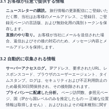
3.1 お客様が任意で提供する情報
ニュースレターの購読。
旅行情報の更新配信にご登録いた
だく際、当社はお客様のメールアドレス、ご登録日、ご登
録元ページの言語版、および無効化用の識別トークンを保
存します。
直接のやり取り。
お客様が当社にメールを送信された場
合、返信およびその後の対応のため、メッセージ内容とメ
ールアドレスを保持します。
3.2 自動的に収集される情報
サーバーアクセスログ。
IPアドレス、要求されたURL、レ
スポンスコード、ブラウザのユーザーエージェント、タイ
ムスタンプ。ログは、セキュリティおよび不正利用防止の
ため最長30日間保持され、その後削除されます。
プライバシーに配慮した分析。
ページ訪問数、参照元ペー
ジ、国（IPから国レベルのみを推定したもの — 正確な位置
情報は取得しません）、およびおおよその端末種別に関す