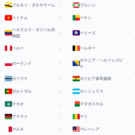
ブルネイ・ダルサラーム
ブルンジ
ベトナム
ベナン
ベネズエラ・ボリバル共
ベリーズ
和国
ペルー
ベルギー
ボスニア・ヘルツェゴビ
ポーランド
ナ
ボツワナ
ボリビア多民族国
ポルトガル
ホンジュラス
マカオ
マダガスカル
マラウイ
マリ
マルタ
マレーシア