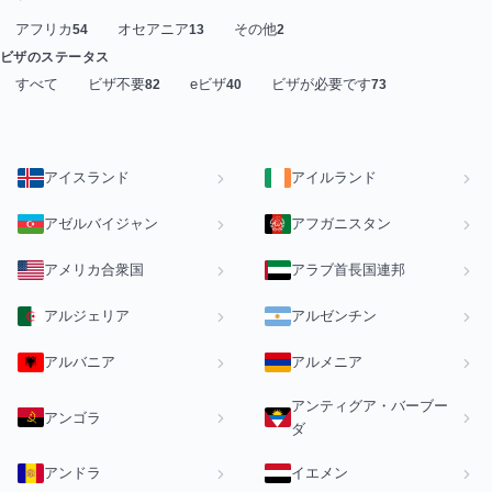
アフリカ
オセアニア
その他
54
13
2
ビザのステータス
すべて
ビザ不要
eビザ
ビザが必要です
82
40
73
アイスランド
アイルランド
アゼルバイジャン
アフガニスタン
アメリカ合衆国
アラブ首長国連邦
アルジェリア
アルゼンチン
アルバニア
アルメニア
アンティグア・バーブー
アンゴラ
ダ
アンドラ
イエメン