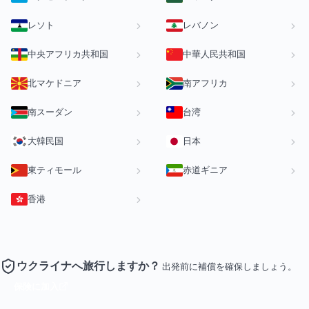
レソト
レバノン
中央アフリカ共和国
中華人民共和国
北マケドニア
南アフリカ
南スーダン
台湾
大韓民国
日本
東ティモール
赤道ギニア
香港
ウクライナへ旅行しますか？
出発前に補償を確保しましょう。
保険に加入