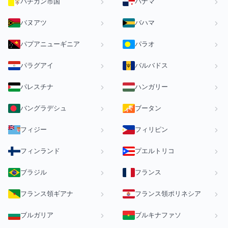
バチカン市国
パナマ
バヌアツ
バハマ
パプアニューギニア
パラオ
パラグアイ
バルバドス
パレスチナ
ハンガリー
バングラデシュ
ブータン
フィジー
フィリピン
フィンランド
プエルトリコ
ブラジル
フランス
フランス領ギアナ
フランス領ポリネシア
ブルガリア
ブルキナファソ