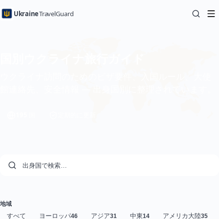
Ukraine
TravelGuard
国別ウクライナ旅行ガイド
ウクライナ訪問のためのビザ要件、入国ルール、大使
館連絡先、安全情報 — 出身国別に整理されています。
195
国
定期的に更新
国を絞り込む
地域
すべて
ヨーロッパ
アジア
中東
アメリカ大陸
46
31
14
35