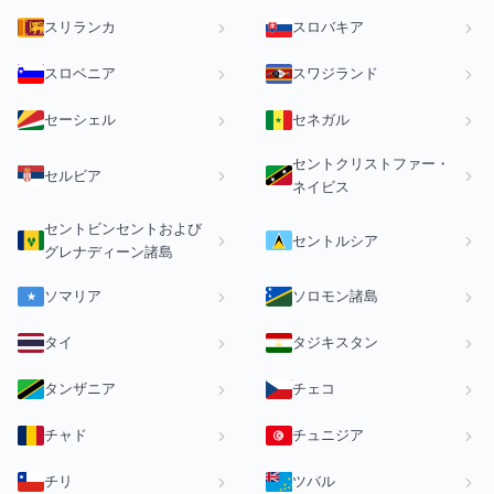
スリランカ
スロバキア
スロベニア
スワジランド
セーシェル
セネガル
セントクリストファー・
セルビア
ネイビス
セントビンセントおよび
セントルシア
グレナディーン諸島
ソマリア
ソロモン諸島
タイ
タジキスタン
タンザニア
チェコ
チャド
チュニジア
チリ
ツバル