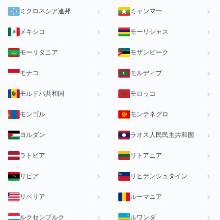
ミクロネシア連邦
ミャンマー
メキシコ
モーリシャス
モーリタニア
モザンビーク
モナコ
モルディブ
モルドバ共和国
モロッコ
モンゴル
モンテネグロ
ヨルダン
ラオス人民民主共和国
ラトビア
リトアニア
リビア
リヒテンシュタイン
リベリア
ルーマニア
ルクセンブルク
ルワンダ