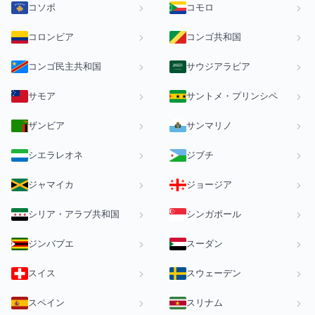
コソボ
コモロ
コロンビア
コンゴ共和国
コンゴ民主共和国
サウジアラビア
サモア
サントメ・プリンシペ
ザンビア
サンマリノ
シエラレオネ
ジブチ
ジャマイカ
ジョージア
シリア・アラブ共和国
シンガポール
ジンバブエ
スーダン
スイス
スウェーデン
スペイン
スリナム