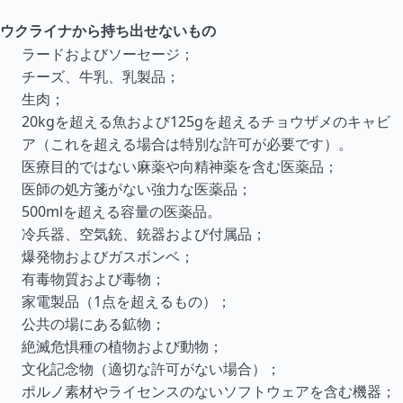
ウクライナから持ち出せないもの
ラードおよびソーセージ；
チーズ、牛乳、乳製品；
生肉；
20kgを超える魚および125gを超えるチョウザメのキャビ
ア（これを超える場合は特別な許可が必要です）。
医療目的ではない麻薬や向精神薬を含む医薬品；
医師の処方箋がない強力な医薬品；
500mlを超える容量の医薬品。
冷兵器、空気銃、銃器および付属品；
爆発物およびガスボンベ；
有毒物質および毒物；
家電製品（1点を超えるもの）；
公共の場にある鉱物；
絶滅危惧種の植物および動物；
文化記念物（適切な許可がない場合）；
ポルノ素材やライセンスのないソフトウェアを含む機器；