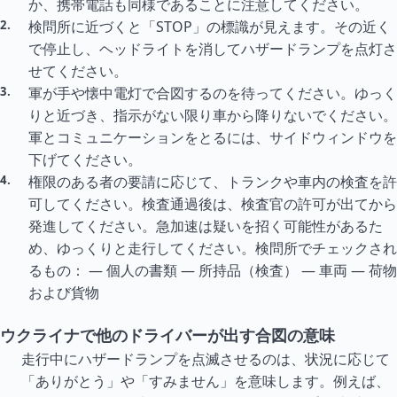
か、携帯電話も同様であることに注意してください。
検問所に近づくと「STOP」の標識が見えます。その近く
で停止し、ヘッドライトを消してハザードランプを点灯さ
せてください。
軍が手や懐中電灯で合図するのを待ってください。ゆっく
りと近づき、指示がない限り車から降りないでください。
軍とコミュニケーションをとるには、サイドウィンドウを
下げてください。
権限のある者の要請に応じて、トランクや車内の検査を許
可してください。検査通過後は、検査官の許可が出てから
発進してください。急加速は疑いを招く可能性があるた
め、ゆっくりと走行してください。検問所でチェックされ
るもの： — 個人の書類 — 所持品（検査） — 車両 — 荷物
および貨物
ウクライナで他のドライバーが出す合図の意味
走行中にハザードランプを点滅させるのは、状況に応じて
「ありがとう」や「すみません」を意味します。例えば、