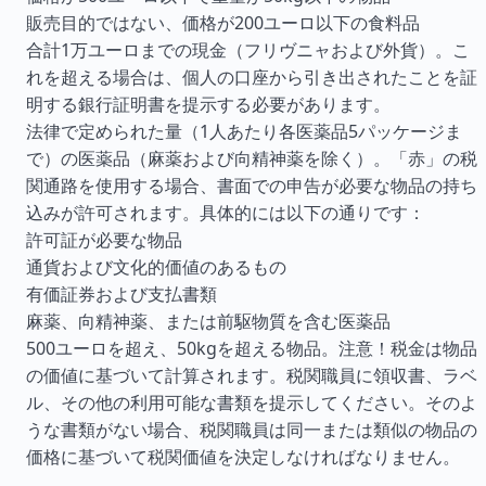
販売目的ではない、価格が200ユーロ以下の食料品
合計1万ユーロまでの現金（フリヴニャおよび外貨）。こ
れを超える場合は、個人の口座から引き出されたことを証
明する銀行証明書を提示する必要があります。
法律で定められた量（1人あたり各医薬品5パッケージま
で）の医薬品（麻薬および向精神薬を除く）。「赤」の税
関通路を使用する場合、書面での申告が必要な物品の持ち
込みが許可されます。具体的には以下の通りです：
許可証が必要な物品
通貨および文化的価値のあるもの
有価証券および支払書類
麻薬、向精神薬、または前駆物質を含む医薬品
500ユーロを超え、50kgを超える物品。注意！税金は物品
の価値に基づいて計算されます。税関職員に領収書、ラベ
ル、その他の利用可能な書類を提示してください。そのよ
うな書類がない場合、税関職員は同一または類似の物品の
価格に基づいて税関価値を決定しなければなりません。