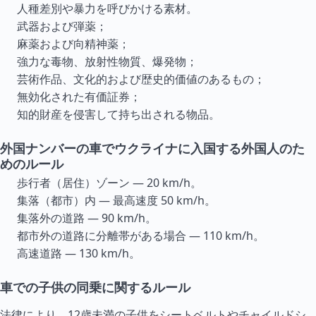
人種差別や暴力を呼びかける素材。
武器および弾薬；
麻薬および向精神薬；
強力な毒物、放射性物質、爆発物；
芸術作品、文化的および歴史的価値のあるもの；
無効化された有価証券；
知的財産を侵害して持ち出される物品。
外国ナンバーの車でウクライナに入国する外国人のた
めのルール
歩行者（居住）ゾーン — 20 km/h。
集落（都市）内 — 最高速度 50 km/h。
集落外の道路 — 90 km/h。
都市外の道路に分離帯がある場合 — 110 km/h。
高速道路 — 130 km/h。
車での子供の同乗に関するルール
法律により、12歳未満の子供をシートベルトやチャイルドシ