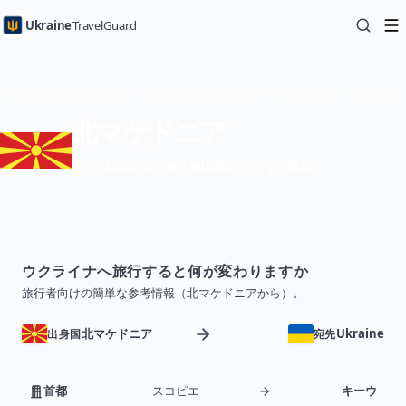
Ukraine
TravelGuard
ホーム
国別ガイド
北マケドニアからウクライナへの旅行 — 旅行ガイド
北マケドニア
180日以内で最大90日間のビザなし滞在
ウクライナへ旅行すると何が変わりますか
旅行者向けの簡単な参考情報（北マケドニアから）。
北マケドニア
Ukraine
出身国
宛先
首都
スコピエ
キーウ