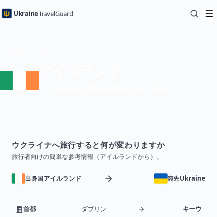
Ukraine
TravelGuard
ホーム
国別ガイド
アイルランドからウクライナへの旅行 — 旅行ガイド
アイルランド
180日以内で最大90日間のビザなし滞在
ウクライナへ旅行すると何が変わりますか
旅行者向けの簡単な参考情報（アイルランドから）。
アイルランド
Ukraine
出身国
宛先
首都
ダブリン
キーウ