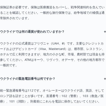
保険証券が必要です。保険は医療搬送をカバーし、戦争関連特約を含んでい
ることを確認してください。一般的な旅行保険では、紛争地域での補償は通
常除外されています。
+
ウクライナでは何の通貨が使われていますか？
ウクライナの公式通貨はフリヴニャ（UAH、₴）です。主要なクレジットカ
ードおよびデビットカード（Visa、Mastercard）は、都市部、レストラン、
ホテルで広く利用できますが、地方の小さな町、市場、農村部では現金も持
参してください。ATMはキーウ、リヴィウ、オデーサ、その他の地方都市で
一般的です。
+
ウクライナの緊急電話番号は何ですか？
統一緊急通報番号は112です。オペレーターはウクライナ語、英語、そして
ロシア語を話すことが多いです。直通番号：102（警察）、103（救急／医
療）、101（消防）。到着前にこれらを電話に保存しておいてください。