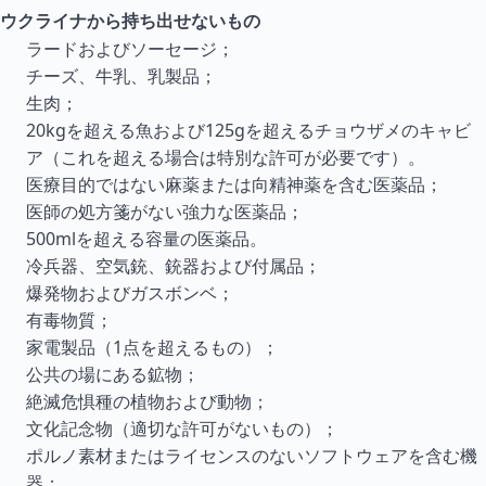
ウクライナから持ち出せないもの
ラードおよびソーセージ；
チーズ、牛乳、乳製品；
生肉；
20kgを超える魚および125gを超えるチョウザメのキャビ
ア（これを超える場合は特別な許可が必要です）。
医療目的ではない麻薬または向精神薬を含む医薬品；
医師の処方箋がない強力な医薬品；
500mlを超える容量の医薬品。
冷兵器、空気銃、銃器および付属品；
爆発物およびガスボンベ；
有毒物質；
家電製品（1点を超えるもの）；
公共の場にある鉱物；
絶滅危惧種の植物および動物；
文化記念物（適切な許可がないもの）；
ポルノ素材またはライセンスのないソフトウェアを含む機
器；