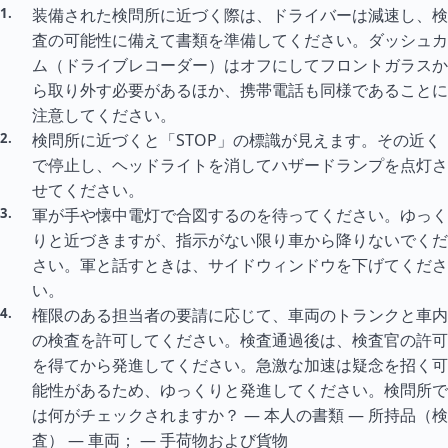
装備された検問所に近づく際は、ドライバーは減速し、検
査の可能性に備えて書類を準備してください。ダッシュカ
ム（ドライブレコーダー）はオフにしてフロントガラスか
ら取り外す必要があるほか、携帯電話も同様であることに
注意してください。
検問所に近づくと「STOP」の標識が見えます。その近く
で停止し、ヘッドライトを消してハザードランプを点灯さ
せてください。
軍が手や懐中電灯で合図するのを待ってください。ゆっく
りと近づきますが、指示がない限り車から降りないでくだ
さい。軍と話すときは、サイドウィンドウを下げてくださ
い。
権限のある担当者の要請に応じて、車両のトランクと車内
の検査を許可してください。検査通過後は、検査官の許可
を得てから発進してください。急激な加速は疑念を招く可
能性があるため、ゆっくりと発進してください。検問所で
は何がチェックされますか？ — 本人の書類 — 所持品（検
査） — 車両； — 手荷物および貨物