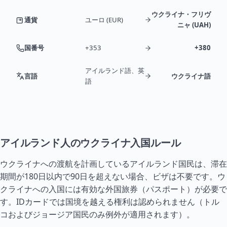
ウクライナ・フリヴ
通貨
ユーロ (EUR)
ニャ (UAH)
国番号
+353
+380
アイルランド語、英
言語
ウクライナ語
語
アイルランド人のウクライナ入国ルール
ウクライナへの渡航を計画しているアイルランド国民は、滞在
期間が180日以内で90日を超えない場合、ビザは不要です。ウ
クライナへの入国には有効な外国旅券（パスポート）が必要で
す。IDカードでは国境を越える権利は認められません（
トル
コ
および
ジョージア
国民のみ例外が適用されます）。