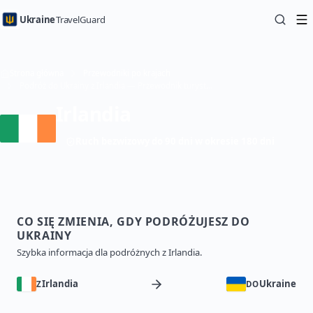
Ukraine
TravelGuard
Strona główna
Przewodniki po krajach
Podróż do Ukrainy z Irlandia — Przewodnik turystyczny
Irlandia
Ruch bezwizowy do 90 dni w okresie 180 dni
CO SIĘ ZMIENIA, GDY PODRÓŻUJESZ DO
UKRAINY
Szybka informacja dla podróżnych z Irlandia.
Irlandia
Ukraine
Z
DO