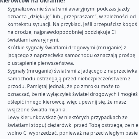
kierowców na Ukrainie?
Sygnalizowanie światłami awaryjnymi podczas jazdy
oznacza „dziękuję” lub „przepraszam”, w zależności od
kontekstu sytuacji. Na przykład, jeśli przepuścisz kogoś
na drodze, najprawdopodobniej podziękuje Ci
światłami awaryjnymi.
Krótkie sygnały światłami drogowymi (mruganie) z
jadącego z naprzeciwka samochodu oznaczają prośbę
o ustąpienie pierwszeństwa.
Sygnały (mruganie) światłami z jadącego z naprzeciwka
samochodu ostrzegają przed niebezpieczeństwem z
przodu. Pamiętaj jednak, że po zmroku może to
oznaczać, że nie wyłączyłeś świateł drogowych i mogłeś
oślepić innego kierowcę, więc upewnij się, że masz
włączone światła mijania.
Lewy kierunkowskaz (w niektórych przypadkach ze
światłami stopu) ciężarówki przed Tobą ostrzega, że nie
wolno Ci wyprzedzać, ponieważ na przeciwległym pasie