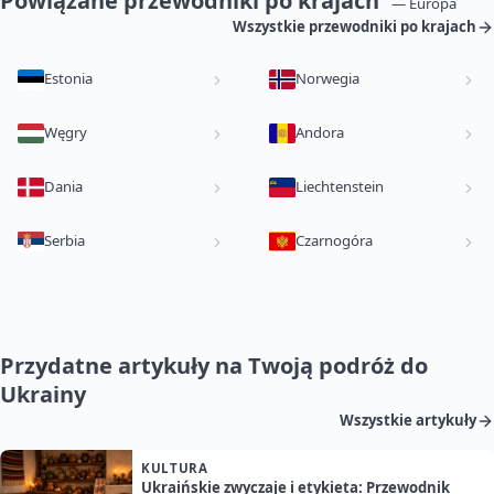
Powiązane przewodniki po krajach
— Europa
Wszystkie przewodniki po krajach
Estonia
Norwegia
Węgry
Andora
Dania
Liechtenstein
Serbia
Czarnogóra
Przydatne artykuły na Twoją podróż do
Ukrainy
Wszystkie artykuły
KULTURA
Ukraińskie zwyczaje i etykieta: Przewodnik