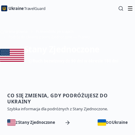
Ukraine
TravelGuard
Strona główna
Przewodniki po krajach
Podróż do Ukrainy z Stany Zjednoczone — Przewodnik turystyczny
Stany Zjednoczone
Ruch bezwizowy do 90 dni w okresie 180 dni
CO SIĘ ZMIENIA, GDY PODRÓŻUJESZ DO
UKRAINY
Szybka informacja dla podróżnych z Stany Zjednoczone.
Stany Zjednoczone
Ukraine
Z
DO