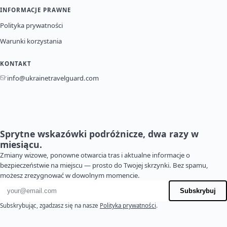
INFORMACJE PRAWNE
Polityka prywatności
Warunki korzystania
KONTAKT
info@ukrainetravelguard.com
Sprytne wskazówki podróżnicze, dwa razy w
miesiącu.
Zmiany wizowe, ponowne otwarcia tras i aktualne informacje o
bezpieczeństwie na miejscu — prosto do Twojej skrzynki. Bez spamu,
możesz zrezygnować w dowolnym momencie.
Adres e-mail
Subskrybuj
Subskrybując, zgadzasz się na nasze
Polityka prywatności
.