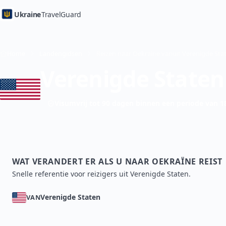
Ukraine
TravelGuard
Home
Landengidsen
Verenigde Staten
Visumvrij tot 90 dagen binnen een periode van 
WAT VERANDERT ER ALS U NAAR OEKRAÏNE REIST
Snelle referentie voor reizigers uit Verenigde Staten.
Verenigde Staten
VAN