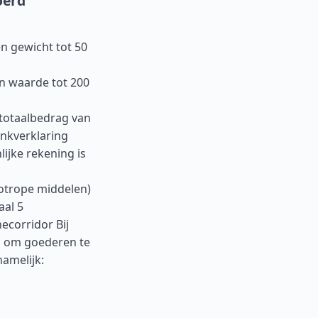
oerd
n gewicht tot 50
en waarde tot 200
 totaalbedrag van
ankverklaring
ijke rekening is
otrope middelen)
aal 5
ecorridor Bij
n om goederen te
amelijk: