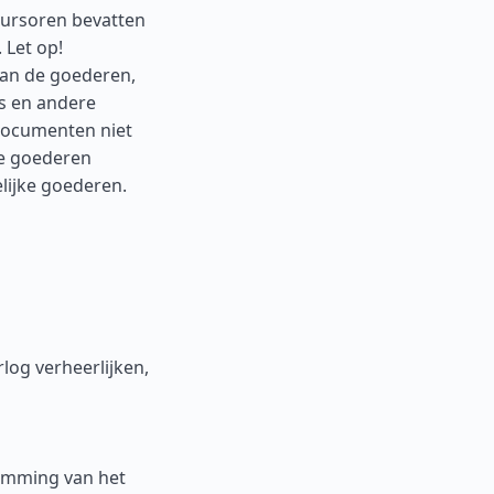
cursoren bevatten
 Let op!
van de goederen,
s en andere
documenten niet
e goederen
elijke goederen.
log verheerlijken,
temming van het