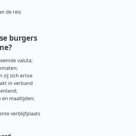
an de reis
se burgers
ïne?
reemde valuta;
tomaten;
 zij zich ertoe
aakt in verband
tenland;
 en maaltijden;
nte verblijfplaats