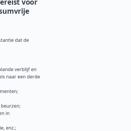
ereist voor
sumvrije
tantie dat de
lande verblijf en
eis naar een derde
ementen;
, beurzen;
n in
e, enz.;