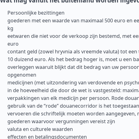
Wat mag vanuit het buitenland worden ingev
Persoonlijke bezittingen
goederen met een waarde van maximaal 500 euro en ee
kg
eetwaren die niet voor de verkoop zijn bestemd, met e
euro
contant geld (zowel hryvnia als vreemde valuta) tot een
10 duizend euro. Als het bedrag hoger is, moet u een b
overleggen waaruit blijkt dat dit bedrag van uw persoonl
opgenomen
medicijnen (met uitzondering van verdovende en psych
in de hoeveelheid die door de wet is vastgesteld: maxim
verpakkingen van elk medicijn per persoon. Rode douan
gebruik van de “rode” douanecorridor is het toegestaa
vervoeren die schriftelijk moeten worden aangegeven, n
goederen waarvoor vergunningen vereist zijn
valuta en culturele waarden
effecten en betalingsdocumenten