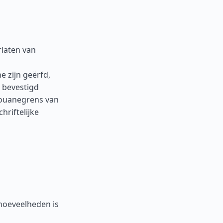
laten van
e zijn geërfd,
s bevestigd
 douanegrens van
riftelijke
 hoeveelheden is