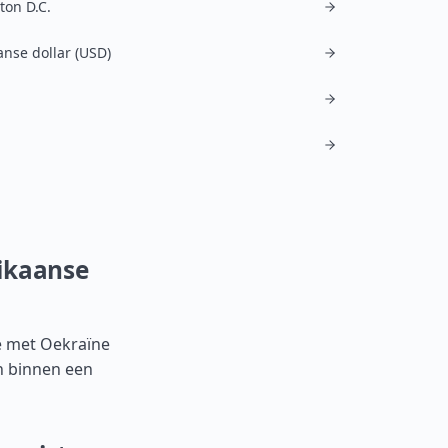
on D.C.
nse dollar (USD)
rikaanse
e met Oekraïne
en binnen een