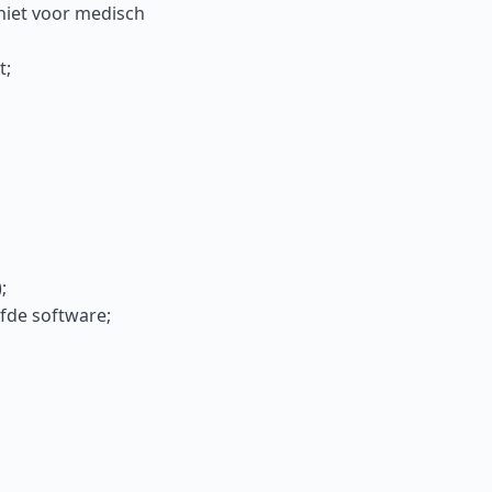
niet voor medisch
t;
;
fde software;