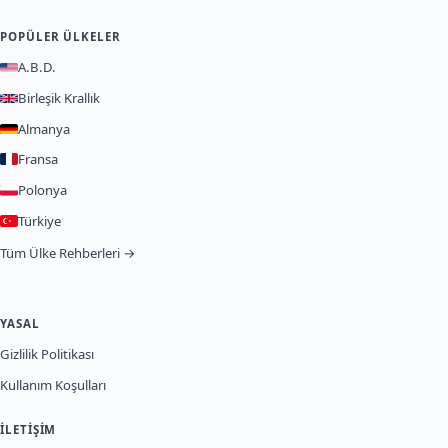
POPÜLER ÜLKELER
A.B.D.
Birleşik Krallık
Almanya
Fransa
Polonya
Türkiye
Tüm Ülke Rehberleri →
YASAL
Gizlilik Politikası
Kullanım Koşulları
İLETIŞIM