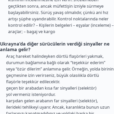
geçtikten sonra, ancak müfettişin izniyle sürmeye
başlayabilirsiniz. Sürüş yavaş olmalıdır, çünkü ani hız
artışı şüphe uyandırabilir. Kontrol noktalarında neler
kontrol edilir? – Kişilerin belgeleri – eşyalar (inceleme) –
araçlar; – bagaj ve kargo
Ukrayna’da diğer sürücülerin verdiği sinyaller ne
anlama gelir?
Araç hareket halindeyken dörtlü flaşörleri yakmak,
durumun bağlamına bağlı olarak “teşekkür ederim”
veya “özür dilerim” anlamına gelir. Örneğin, yolda birinin
geçmesine izin verirseniz, büyük olasılıkla dörtlü
flaşörle teşekkür edilecektir.
geçen bir arabadan kısa far sinyalleri (selektör)
yol vermeniz isteniyordur.
karşıdan gelen arabanın far sinyalleri (selektör),
ilerideki tehlikeyi uyarır. Ancak, karanlıkta bunun uzun
farlarınızı kapatmadığınız ve yoldaki başka bir