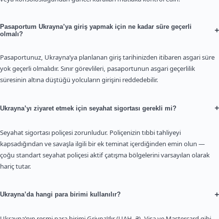
Pasaportum Ukrayna’ya giriş yapmak için ne kadar süre geçerli
+
olmalı?
Pasaportunuz, Ukrayna’ya planlanan giriş tarihinizden itibaren asgari süre
yok geçerli olmalıdır. Sınır görevlileri, pasaportunun asgari geçerlilik
süresinin altına düştüğü yolcuların girişini reddedebilir.
+
Ukrayna’yı ziyaret etmek için seyahat sigortası gerekli mi?
Seyahat sigortası poliçesi zorunludur. Poliçenizin tıbbi tahliyeyi
kapsadığından ve savaşla ilgili bir ek teminat içerdiğinden emin olun —
çoğu standart seyahat poliçesi aktif çatışma bölgelerini varsayılan olarak
hariç tutar.
+
Ukrayna’da hangi para birimi kullanılır?
Ukrayna’nın resmi para birimi Grivna’dır (UAH, ₴). Visa ve Mastercard gibi