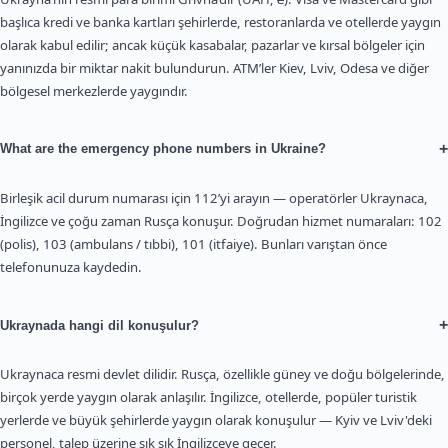
başlıca kredi ve banka kartları şehirlerde, restoranlarda ve otellerde yaygın
olarak kabul edilir; ancak küçük kasabalar, pazarlar ve kırsal bölgeler için
yanınızda bir miktar nakit bulundurun. ATM’ler Kiev, Lviv, Odesa ve diğer
bölgesel merkezlerde yaygındır.
+
What are the emergency phone numbers in Ukraine?
Birleşik acil durum numarası için 112’yi arayın — operatörler Ukraynaca,
İngilizce ve çoğu zaman Rusça konuşur. Doğrudan hizmet numaraları: 102
(polis), 103 (ambulans / tıbbi), 101 (itfaiye). Bunları varıştan önce
telefonunuza kaydedin.
+
Ukraynada hangi dil konuşulur?
Ukraynaca resmi devlet dilidir. Rusça, özellikle güney ve doğu bölgelerinde,
birçok yerde yaygın olarak anlaşılır. İngilizce, otellerde, popüler turistik
yerlerde ve büyük şehirlerde yaygın olarak konuşulur — Kyiv ve Lviv'deki
personel, talep üzerine sık sık İngilizceye geçer.