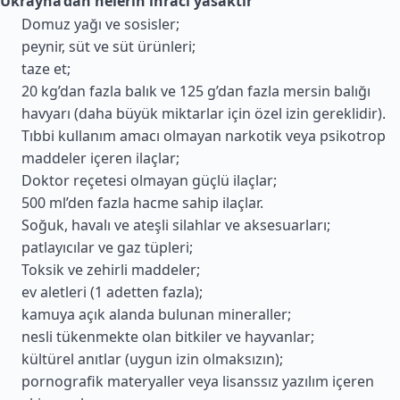
Ukrayna’dan nelerin ihracı yasaktır
Domuz yağı ve sosisler;
peynir, süt ve süt ürünleri;
taze et;
20 kg’dan fazla balık ve 125 g’dan fazla mersin balığı
havyarı (daha büyük miktarlar için özel izin gereklidir).
Tıbbi kullanım amacı olmayan narkotik veya psikotrop
maddeler içeren ilaçlar;
Doktor reçetesi olmayan güçlü ilaçlar;
500 ml’den fazla hacme sahip ilaçlar.
Soğuk, havalı ve ateşli silahlar ve aksesuarları;
patlayıcılar ve gaz tüpleri;
Toksik ve zehirli maddeler;
ev aletleri (1 adetten fazla);
kamuya açık alanda bulunan mineraller;
nesli tükenmekte olan bitkiler ve hayvanlar;
kültürel anıtlar (uygun izin olmaksızın);
pornografik materyaller veya lisanssız yazılım içeren