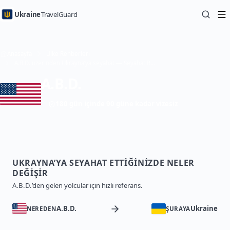
Ukraine
TravelGuard
Anasayfa
Ülke Rehberleri
A.B.D. üzerinden Ukrayna’ya seyahat — Seyahat Rehberi
A.B.D.
180 gün içinde 90 güne kadar vizesiz
UKRAYNA’YA SEYAHAT ETTIĞINIZDE NELER
DEĞIŞIR
A.B.D.’den gelen yolcular için hızlı referans.
A.B.D.
Ukraine
NEREDEN
ŞURAYA