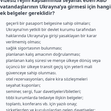
Vizesiz rejim kapsamında seyahat eden ABD
vatandaşlarının Ukrayna’ya girmesi için hangi
ek belgeler gereklidir?
geçerli bir pasaport belgesine sahip olmaları;
Ukrayna’nın yetkili bir devlet kurumu tarafından
haklarında Ukrayna’ya girişi yasaklayan bir karar
verilmemiş olması;
sağlık sigortasının bulunması;
planlanan kalış amacının doğrulanması;
planlanan kalış süresi ve menşe ülkeye dönüş veya
üçüncü bir ülkeye transit geçiş için yeterli mali
güvenceye sahip olunması.
otel rezervasyonları, daire kira sözleşmeleri
seyahat kuponları;
seminer, sergi, fuar davetiyeleri/biletleri;
tıbbi kurumlarda tedaviye ilişkin belgeler;
toplantı, konferans vb. için yazılı onay;
şirketlerden ve kuruluşlardan gelen davetiyeler;