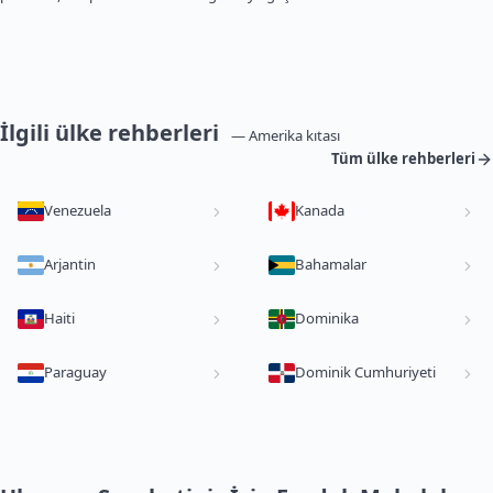
İlgili ülke rehberleri
— Amerika kıtası
Tüm ülke rehberleri
Venezuela
Kanada
Arjantin
Bahamalar
Haiti
Dominika
Paraguay
Dominik Cumhuriyeti