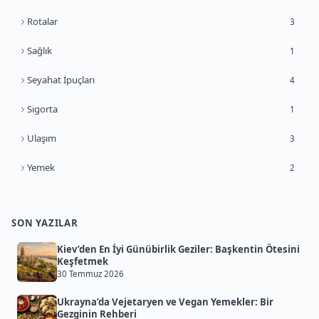
Rotalar
3
Sağlık
1
Seyahat İpuçları
4
Sigorta
1
Ulaşım
3
Yemek
2
SON YAZILAR
Kiev’den En İyi Günübirlik Geziler: Başkentin Ötesini
Keşfetmek
30 Temmuz 2026
Ukrayna’da Vejetaryen ve Vegan Yemekler: Bir
Gezginin Rehberi