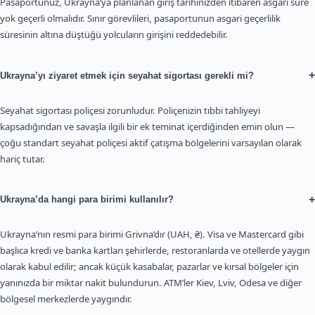
Pasaportunuz, Ukrayna’ya planlanan giriş tarihinizden itibaren asgari süre
yok geçerli olmalıdır. Sınır görevlileri, pasaportunun asgari geçerlilik
süresinin altına düştüğü yolcuların girişini reddedebilir.
+
Ukrayna’yı ziyaret etmek için seyahat sigortası gerekli mi?
Seyahat sigortası poliçesi zorunludur. Poliçenizin tıbbi tahliyeyi
kapsadığından ve savaşla ilgili bir ek teminat içerdiğinden emin olun —
çoğu standart seyahat poliçesi aktif çatışma bölgelerini varsayılan olarak
hariç tutar.
+
Ukrayna’da hangi para birimi kullanılır?
Ukrayna’nın resmi para birimi Grivna’dır (UAH, ₴). Visa ve Mastercard gibi
başlıca kredi ve banka kartları şehirlerde, restoranlarda ve otellerde yaygın
olarak kabul edilir; ancak küçük kasabalar, pazarlar ve kırsal bölgeler için
yanınızda bir miktar nakit bulundurun. ATM’ler Kiev, Lviv, Odesa ve diğer
bölgesel merkezlerde yaygındır.