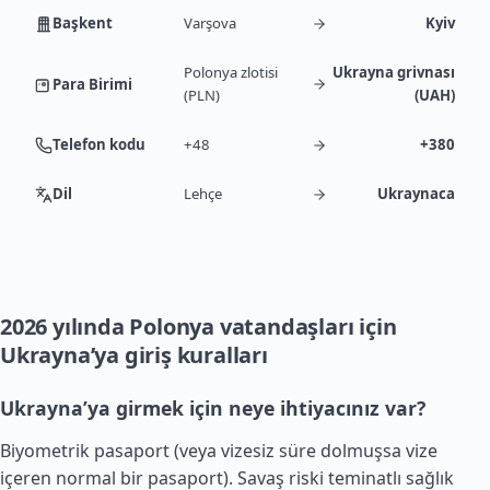
Başkent
Varşova
Kyiv
Polonya zlotisi
Ukrayna grivnası
Para Birimi
(PLN)
(UAH)
Telefon kodu
+48
+380
Dil
Lehçe
Ukraynaca
2026 yılında Polonya vatandaşları için
Ukrayna’ya giriş kuralları
Ukrayna’ya girmek için neye ihtiyacınız var?
Biyometrik pasaport (veya vizesiz süre dolmuşsa vize
içeren normal bir pasaport). Savaş riski teminatlı sağlık