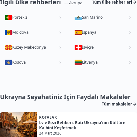
İlgili ülke rehberleri
Tüm ülke rehberleri
— Avrupa
Portekiz
San Marino
Moldova
İspanya
Kuzey Makedonya
İsviçre
Kosova
Litvanya
Ukrayna Seyahatiniz İçin Faydalı Makaleler
Tüm makaleler
ROTALAR
Lviv Gezi Rehberi: Batı Ukrayna’nın Kültürel
Kalbini Keşfetmek
24 Mart 2026