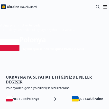
Ukraine
TravelGuard
Anasayfa
Ülke Rehberleri
Polonya üzerinden Ukrayna’ya seyahat — Seyahat Rehberi
Polonya
180 gün içinde 90 güne kadar vizesiz
UKRAYNA’YA SEYAHAT ETTIĞINIZDE NELER
DEĞIŞIR
Polonya’den gelen yolcular için hızlı referans.
Polonya
Ukraine
NEREDEN
ŞURAYA