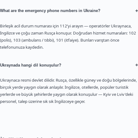
+
What are the emergency phone numbers in Ukraine?
Birleşik acil durum numarası için 112’yi arayın — operatörler Ukraynaca,
İngilizce ve çoğu zaman Rusça konuşur. Doğrudan hizmet numaraları: 102
(polis), 103 (ambulans / tıbbi), 101 (itfaiye). Bunları varıştan önce
telefonunuza kaydedin.
+
Ukraynada hangi dil konuşulur?
Ukraynaca resmi devlet dilidir. Rusça, özellikle güney ve doğu bölgelerinde,
birçok yerde yaygın olarak anlaşılır. İngilizce, otellerde, popüler turistik
yerlerde ve büyük şehirlerde yaygın olarak konuşulur — Kyiv ve Lviv'deki
personel, talep üzerine sık sık İngilizceye geçer.