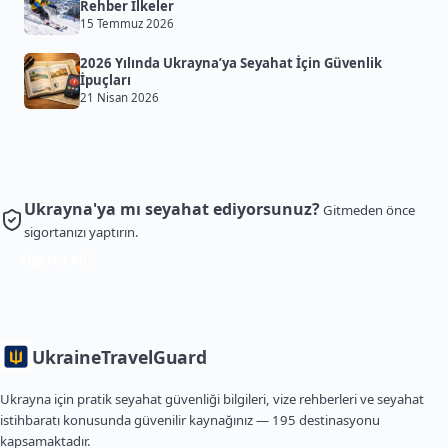
Rehber İlkeler
15 Temmuz 2026
2026 Yılında Ukrayna’ya Seyahat İçin Güvenlik
İpuçları
21 Nisan 2026
Ukrayna'ya mı seyahat ediyorsunuz?
Gitmeden önce
sigortanızı yaptırın.
Sigorta Al
Ukraine
TravelGuard
Ukrayna için pratik seyahat güvenliği bilgileri, vize rehberleri ve seyahat
istihbaratı konusunda güvenilir kaynağınız — 195 destinasyonu
kapsamaktadır.