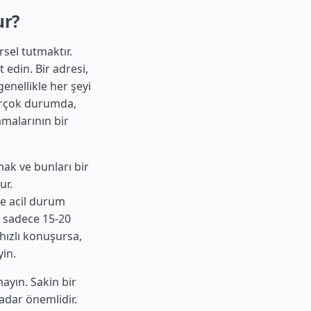
ur?
örsel tutmaktır.
 edin. Bir adresi,
genellikle her şeyi
Birçok durumda,
amalarının bir
ak ve bunları bir
ur.
ve acil durum
; sadece 15-20
 hızlı konuşursa,
in.
ayın. Sakin bir
kadar önemlidir.