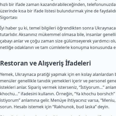
hızlı bir ifade zaman kazandırabileceğinden, telefonunuzda
üzerinde kısa bir ifade listesi bulundurmak yine de faydalıdı
Sigortası
İyi haber şu ki, temel bilgileri öğrendikten sonra Ukraynaca
tutarlıdır. Aksanınız mükemmel olmasa bile, insanlar genelli
çabayı anlar ve çoğu zaman size gülümseyerek yardımcı olur
netliğe odaklanın ve tam cümlelerle konuşma konusunda e
Restoran ve Alışveriş İfadeleri
Yemek, Ukraynaca pratiği yapmak için en kolay alanlardan b
menüler genellikle tanıdık yemekleri içerir ve personel genel
istekleri anlar. Sipariş vermek isterseniz, “İstiyorum…” anla
khochu…” ifadesini kullanın. Örneğin, “Ya khochu borshch
istiyorum” anlamına gelir. Menüye ihtiyacınız varsa, “Meniu,
sorun. Hesabı istemek için “Rakhunok, bud laska” deyin.