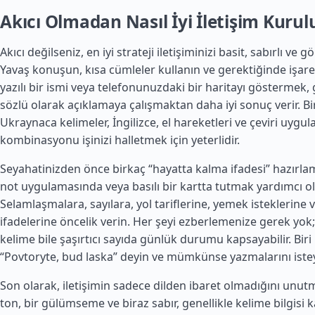
Akıcı Olmadan Nasıl İyi İletişim Kurul
Akıcı değilseniz, en iyi strateji iletişiminizi basit, sabırlı ve g
Yavaş konuşun, kısa cümleler kullanın ve gerektiğinde işaret
yazılı bir ismi veya telefonunuzdaki bir haritayı göstermek, 
sözlü olarak açıklamaya çalışmaktan daha iyi sonuç verir. 
Ukraynaca kelimeler, İngilizce, el hareketleri ve çeviri uygul
kombinasyonu işinizi halletmek için yeterlidir.
Seyahatinizden önce birkaç “hayatta kalma ifadesi” hazırlam
not uygulamasında veya basılı bir kartta tutmak yardımcı ol
Selamlaşmalara, sayılara, yol tariflerine, yemek isteklerine 
ifadelerine öncelik verin. Her şeyi ezberlemenize gerek yok
kelime bile şaşırtıcı sayıda günlük durumu kapsayabilir. Biri
“Povtoryte, bud laska” deyin ve mümkünse yazmalarını istey
Son olarak, iletişimin sadece dilden ibaret olmadığını unutm
ton, bir gülümseme ve biraz sabır, genellikle kelime bilgisi 