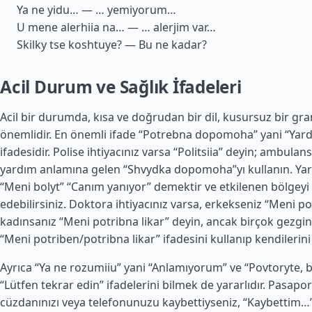
Ya ne yidu… — … yemiyorum…
U mene alerhiia na… — … alerjim var…
Skilky tse koshtuye? — Bu ne kadar?
Acil Durum ve Sağlık İfadeleri
Acil bir durumda, kısa ve doğrudan bir dil, kusursuz bir g
önemlidir. En önemli ifade “Potrebna dopomoha” yani “Yard
ifadesidir. Polise ihtiyacınız varsa “Politsiia” deyin; ambulans 
yardım anlamına gelen “Shvydka dopomoha”yı kullanın. Yar
“Meni bolyt” “Canım yanıyor” demektir ve etkilenen bölgeyi 
edebilirsiniz. Doktora ihtiyacınız varsa, erkekseniz “Meni po
kadınsanız “Meni potribna likar” deyin, ancak birçok gezgi
“Meni potriben/potribna likar” ifadesini kullanıp kendilerini 
Ayrıca “Ya ne rozumiiu” yani “Anlamıyorum” ve “Povtoryte, b
“Lütfen tekrar edin” ifadelerini bilmek de yararlıdır. Pasapo
cüzdanınızı veya telefonunuzu kaybettiyseniz, “Kaybettim…