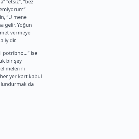
” “etsiz”, “bez
 yemiyorum”
ğin, “U mene
a gelir. Yoğun
izmet vermeye
 iyidir.
i potribno…” ise
ük bir şey
elimelerini
 her yer kart kabul
bulundurmak da