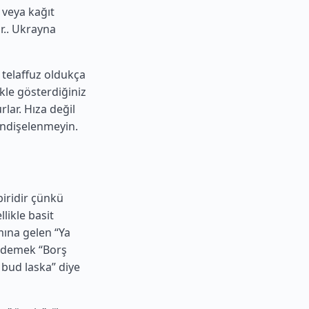
 veya kağıt
r..
Ukrayna
 telaffuz oldukça
kle gösterdiğiniz
lar. Hıza değil
ndişelenmeyin.
iridir çünkü
likle basit
mına gelen “Ya
” demek “Borş
 bud laska” diye