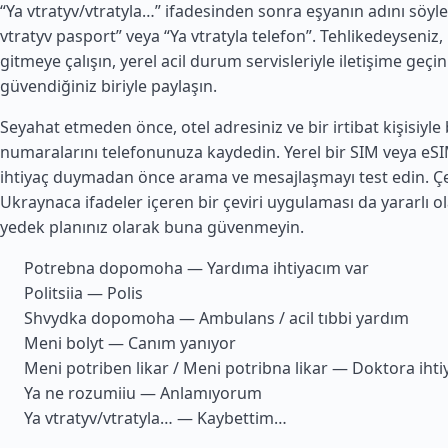
“Ya vtratyv/vtratyla…” ifadesinden sonra eşyanın adını söyle
vtratyv pasport” veya “Ya vtratyla telefon”. Tehlikedeyseniz, 
gitmeye çalışın, yerel acil durum servisleriyle iletişime ge
güvendiğiniz biriyle paylaşın.
Seyahat etmeden önce, otel adresiniz ve bir irtibat kişisiyle 
numaralarını telefonunuza kaydedin. Yerel bir SIM veya eSI
ihtiyaç duymadan önce arama ve mesajlaşmayı test edin. Ç
Ukraynaca ifadeler içeren bir çeviri uygulaması da yararlı ola
yedek planınız olarak buna güvenmeyin.
Potrebna dopomoha — Yardıma ihtiyacım var
Politsiia — Polis
Shvydka dopomoha — Ambulans / acil tıbbi yardım
Meni bolyt — Canım yanıyor
Meni potriben likar / Meni potribna likar — Doktora ihti
Ya ne rozumiiu — Anlamıyorum
Ya vtratyv/vtratyla… — Kaybettim…