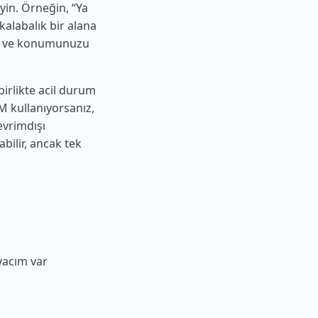
yin. Örneğin, “Ya
kalabalık bir alana
çin ve konumunuzu
birlikte acil durum
M kullanıyorsanız,
evrimdışı
bilir, ancak tek
yacım var