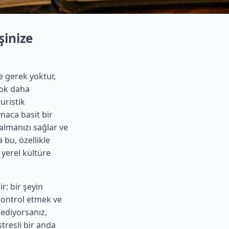
şinize
 gerek yoktur,
çok daha
uristik
ynaca basit bir
almanızı sağlar ve
 bu, özellikle
yerel kültüre
r: bir şeyin
kontrol etmek ve
 ediyorsanız,
tresli bir anda