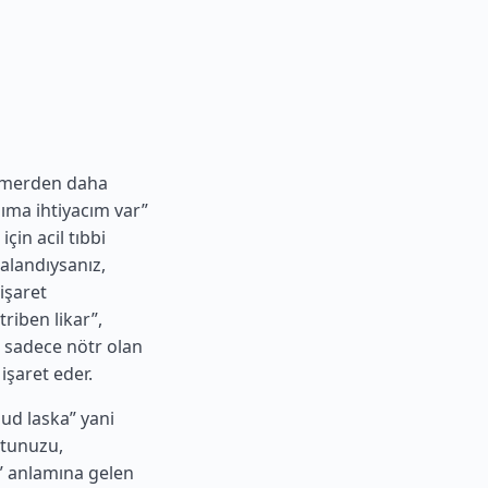
ramerden daha
ıma ihtiyacım var”
için acil tıbbi
alandıysanız,
işaret
triben likar”,
n sadece nötr olan
işaret eder.
ud laska” yani
rtunuzu,
” anlamına gelen