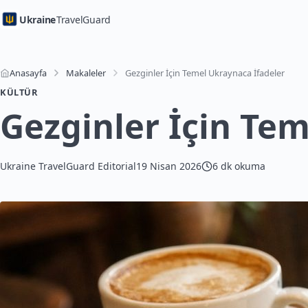
Ukraine
TravelGuard
Anasayfa
Makaleler
Gezginler İçin Temel Ukraynaca İfadeler
KÜLTÜR
Gezginler İçin Te
Ukraine TravelGuard Editorial
19 Nisan 2026
6 dk okuma