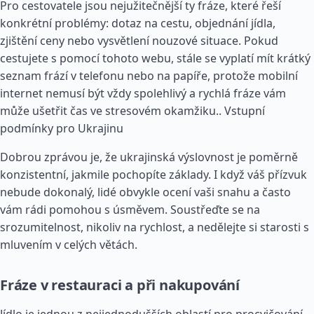
Pro cestovatele jsou nejužitečnější ty fráze, které řeší
konkrétní problémy: dotaz na cestu, objednání jídla,
zjištění ceny nebo vysvětlení nouzové situace. Pokud
cestujete s pomocí tohoto webu, stále se vyplatí mít krátký
seznam frází v telefonu nebo na papíře, protože mobilní
internet nemusí být vždy spolehlivý a rychlá fráze vám
může ušetřit čas ve stresovém okamžiku..
Vstupní
podmínky pro Ukrajinu
Dobrou zprávou je, že ukrajinská výslovnost je poměrně
konzistentní, jakmile pochopíte základy. I když váš přízvuk
nebude dokonalý, lidé obvykle ocení vaši snahu a často
vám rádi pomohou s úsměvem. Soustřeďte se na
srozumitelnost, nikoliv na rychlost, a nedělejte si starosti s
mluvením v celých větách.
Fráze v restauraci a při nakupování