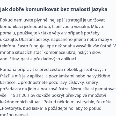
Jak dobře komunikovat bez znalosti jazyka
Pokud nemluvíte plynně, nejlepší strategií je udržovat
komunikaci jednoduchou, trpělivou a vizuální. Mluvte
pomalu, používejte krátké věty a v případě potřeby
ukazujte. Ukázání adresy, napsaného jména nebo mapy v
telefonu často funguje lépe než snaha vysvětlit vše ústně. V
mnoha situacích stačí kombinace ukrajinských slov,
angličtiny, gest a překladových aplikací.
Pomáhá připravit si před cestou několik „přežitkových
frází“ a mít je v aplikaci s poznámkami nebo na vytištěné
kartičce. Upřednostněte pozdravy, číslovky, směry,
požadavky na jídlo a nouzové fráze. Nemusíte si pamatovat
vše; i 15 až 20 slov dokáže pokrýt překvapivé množství
každodenních situací. Pokud někdo mluví rychle, řekněte
„Povtoryte, bud laska“ a požádejte ho, aby to pokud
možno napsal.