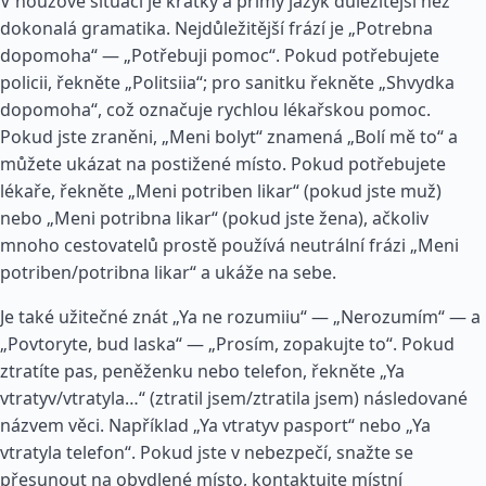
V nouzové situaci je krátký a přímý jazyk důležitější než
dokonalá gramatika. Nejdůležitější frází je „Potrebna
dopomoha“ — „Potřebuji pomoc“. Pokud potřebujete
policii, řekněte „Politsiia“; pro sanitku řekněte „Shvydka
dopomoha“, což označuje rychlou lékařskou pomoc.
Pokud jste zraněni, „Meni bolyt“ znamená „Bolí mě to“ a
můžete ukázat na postižené místo. Pokud potřebujete
lékaře, řekněte „Meni potriben likar“ (pokud jste muž)
nebo „Meni potribna likar“ (pokud jste žena), ačkoliv
mnoho cestovatelů prostě používá neutrální frázi „Meni
potriben/potribna likar“ a ukáže na sebe.
Je také užitečné znát „Ya ne rozumiiu“ — „Nerozumím“ — a
„Povtoryte, bud laska“ — „Prosím, zopakujte to“. Pokud
ztratíte pas, peněženku nebo telefon, řekněte „Ya
vtratyv/vtratyla…“ (ztratil jsem/ztratila jsem) následované
názvem věci. Například „Ya vtratyv pasport“ nebo „Ya
vtratyla telefon“. Pokud jste v nebezpečí, snažte se
přesunout na obydlené místo, kontaktujte místní