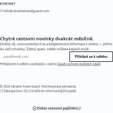
KONTAKT
info@ukrainetravelguard.com
Chytré cestovní novinky dvakrát měsíčně.
Změny víz, znovuotevření tras a bezpečnostní informace z terénu — přímo
do vaší schránky. Žádný spam, odběr můžete kdykoli zrušit.
E-mailová adresa
Přihlásit se k odběru
Přihlášením k odběru souhlasíte s našimi
Zásady ochrany osobních údajů
.
© 2026 Ukraine Travel Guard. Všechna práva vyhrazena.
Zabezpečeno SSL
Ověřené informace
20 jazyků
Získat cestovní pojištění