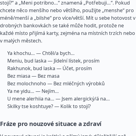
stojí?“ a „Meni potribno…“ znamená „Potřebuji…“. Pokud
chcete něco menšího nebo většího, použijte „menshe“ pro
méně/menší a „bilshe“ pro více/větší. Mít u sebe hotovost v
drobných bankovkách se také může hodit, protože ne
každé místo přijímá karty, zejména na místních trzích nebo
v malých městech.
Ya khochu… — Chtěl/a bych…
Meniu, bud laska — Jídelní lístek, prosím
Rakhunok, bud laska — Účet, prosím
Bez miasa — Bez masa
Bez molochnoho — Bez mléčných výrobků
Ya ne yidu… — Nejím…
U mene alerhiia na… — Jsem alergický/á na…
Skilky tse koshtuye? — Kolik to stojí?
Fráze pro nouzové situace a zdraví