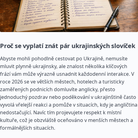
Proč se vyplatí znát pár ukrajinských slovíček
Abyste mohli pohodlně cestovat po Ukrajině, nemusíte
mluvit plynně ukrajinsky, ale znalost několika klíčových
frází vám může výrazně usnadnit každodenní interakce. V
roce 2026 se ve větších městech, hotelech a turisticky
zaměřených podnicích domluvíte anglicky, přesto
jednoduchý pozdrav nebo poděkování v ukrajinštině často
vyvolá vřelejší reakci a pomůže v situacích, kdy je angličtina
nedostačující. Navíc tím projevujete respekt k místní
kultuře, což je obzvláště oceňováno v menších městech a
formálnějších situacích.