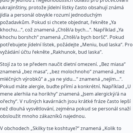
Jídlo je jednou z nejjednodušších oblastí pro procvičování
ukrajinštiny, protože jídelní lístky často obsahují známá
jídla a personál obvykle rozumí jednoduchým
požadavkům. Pokud si chcete objednat, řekněte „Ya
khochu…“, což znamená „Chtěl/a bych…“. Například „Ya
khochu borshch“ znamená „Chtěl/a bych boršč“. Pokud
potřebujete jídelní lístek, požádejte „Meniu, bud laska“. Pro
vyžádání účtu řekněte „Rakhunok, bud laska“.
Stojí za to se předem naučit dietní omezení. „Bez miasa“
znamená „bez masa“, „bez molochnoho“ znamená „bez
mléčných výrobků“ a „ya ne yidu…“ znamená „nejím…“.
Pokud máte alergie, buďte přímí a konkrétní. Například „U
mene alerhiia na horikhy“ znamená „Jsem alergický/á na
ořechy“. V rušných kavárnách jsou krátké fráze často lepší
než dlouhá vysvětlování, zejména pokud se personál snaží
obsloužit mnoho zákazníků najednou.
V obchodech „Skilky tse koshtuye?“ znamená „Kolik to