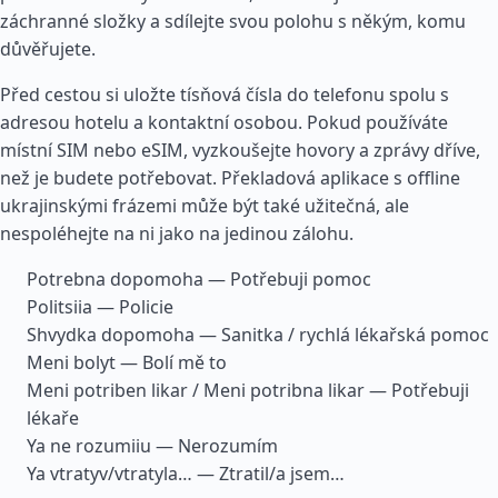
záchranné složky a sdílejte svou polohu s někým, komu
důvěřujete.
Před cestou si uložte tísňová čísla do telefonu spolu s
adresou hotelu a kontaktní osobou. Pokud používáte
místní SIM nebo eSIM, vyzkoušejte hovory a zprávy dříve,
než je budete potřebovat. Překladová aplikace s offline
ukrajinskými frázemi může být také užitečná, ale
nespoléhejte na ni jako na jedinou zálohu.
Potrebna dopomoha — Potřebuji pomoc
Politsiia — Policie
Shvydka dopomoha — Sanitka / rychlá lékařská pomoc
Meni bolyt — Bolí mě to
Meni potriben likar / Meni potribna likar — Potřebuji
lékaře
Ya ne rozumiiu — Nerozumím
Ya vtratyv/vtratyla… — Ztratil/a jsem…