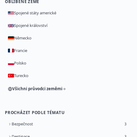
OBLÍBENÉ ZEMĚ
Spojené státy americké
Spojené království
Německo
Francie
Polsko
Turecko
Všichni průvodci zeměmi
PROCHÁZET PODLE TÉMATU
Bezpečnost
3
Destinace
3