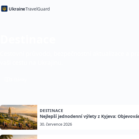
Ukraine
TravelGuard
Destinace
Cestovní průvodci, bezpečnostní aktualizace a pra
vaši cestu na Ukrajinu.
3
články
DESTINACE
Nejlepší jednodenní výlety z Kyjeva: Objevová
30. července 2026