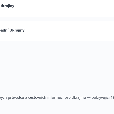
Ukrajiny
padní Ukrajiny
ých průvodců a cestovních informací pro Ukrajinu — pokrývající 19