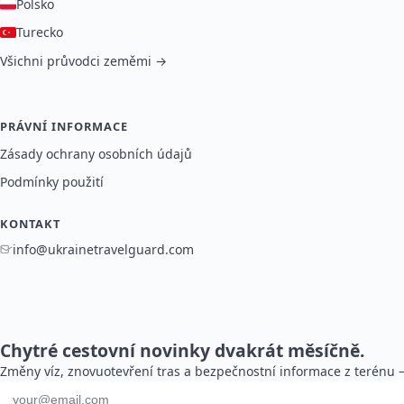
Polsko
Turecko
Všichni průvodci zeměmi →
PRÁVNÍ INFORMACE
Zásady ochrany osobních údajů
Podmínky použití
KONTAKT
info@ukrainetravelguard.com
Chytré cestovní novinky dvakrát měsíčně.
Změny víz, znovuotevření tras a bezpečnostní informace z terénu 
E-mailová adresa