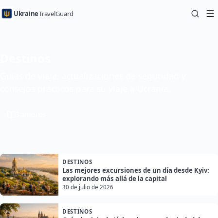
Ukraine
TravelGuard
Destinos
Guías de viaje, actualizaciones de seguridad y
consejos prácticos para su viaje a Ucrania.
3
artículos
DESTINOS
Las mejores excursiones de un día desde Kyiv:
explorando más allá de la capital
30 de julio de 2026
DESTINOS