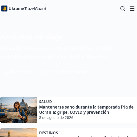
Ukraine
TravelGuard
Artículos de viaje
Guías de viaje, actualizaciones de seguridad y
consejos prácticos para su viaje a Ucrania.
24
artículos
Actualizado regularmente
SALUD
Mantenerse sano durante la temporada fría de
Ucrania: gripe, COVID y prevención
8 de agosto de 2026
DESTINOS