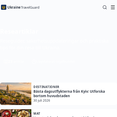
Ukraine
TravelGuard
Researtiklar
Reseguider, säkerhetsuppdateringar och praktiska
tips för din resa till Ukraina.
23
artiklar
Uppdateras regelbundet
DESTINATIONER
Bästa dagsutflykterna från Kyiv: Utforska
bortom huvudstaden
30 juli 2026
MAT