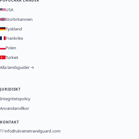
POPULÄRA LÄNDER
USA
Storbritannien
Tyskland
Frankrike
Polen
Turkiet
Alla landsguider →
JURIDISKT
Integritetspolicy
Användarvillkor
KONTAKT
info@ukrainetravelguard.com