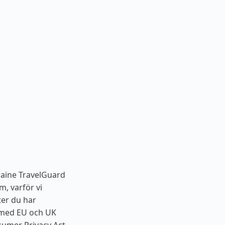
raine TravelGuard
m, varför vi
ter du har
 med EU och UK