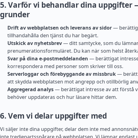
5. Varför vi behandlar dina uppgifter 
grunder
Drift av webbplatsen och leverans av sidor
— berättiga
tillhandahålla den tjänst du har begärt.
Utskick av nyhetsbrev
— ditt samtycke, som du lämnar 
prenumerationsformuläret. Du kan när som helst återkal
Svar på dina e-postmeddelanden
— berättigat intresse
korrespondera med personer som skriver till oss.
Serverloggar och förebyggande av missbruk
— berätti
att skydda webbplatsen mot angrepp och otillbörlig an
Aggregerad analys
— berättigat intresse av att förstå 
behöver uppdateras och hur läsare hittar dem.
6. Vem vi delar uppgifter med
Vi säljer inte dina uppgifter, delar dem inte med annonsnätv
inte tredjepartsspårare på webbplatsen. Vi lämnar endast 