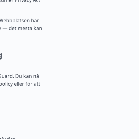
sumer Privacy Act
. Webbplatsen har
e — det mesta kan
g
Guard. Du kan nå
licy eller för att