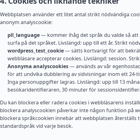
4. Cookies och liknande tekniker
Webbplatsen använder ett litet antal strikt nödvändiga co
anonym analyscookie:
pll_language
— kommer ihåg det språk du valde så att d
surfa på det språket. Livslängd: upp till ett år. Strikt nöd
wordpress_test_cookie
— sätts kortvarigt för att bekräf
webbläsare accepterar cookies. Livslängd: session. Stri
Anonyma analyscookies
— används av vår egenhostad
för att undvika dubblering av sidvisningar inom ett 24-
Inga personuppgifter lagras. Livslängd: upp till 13 måna
besökaridentifieraren, 30 minuter för sessionsidentifier
Du kan blockera eller radera cookies i webbläsarens inställn
blockera analyscookien påverkar inte någon funktion på w
blockera språkcookien innebär att webbplatsen återställs til
standardspråk vid varje besök.