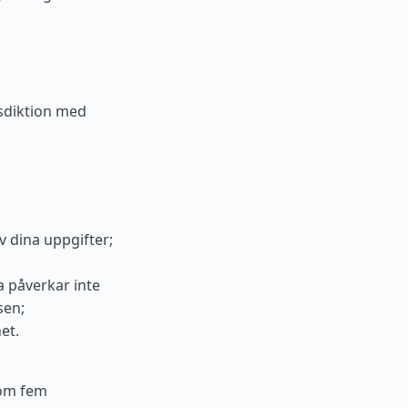
isdiktion med
v dina uppgifter;
a påverkar inte
sen;
et.
nom fem