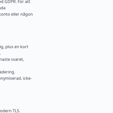
ed GDPR. För att
nda
konto eller någon
ig, plus en kort
.
naste svaret,
adering.
nymiserad, icke-
odern TLS.