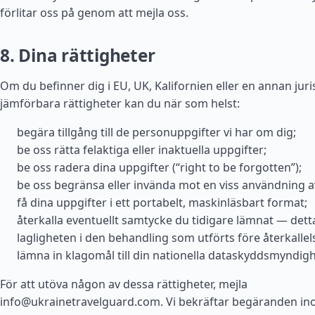
förlitar oss på genom att mejla oss.
8. Dina rättigheter
Om du befinner dig i EU, UK, Kalifornien eller en annan jur
jämförbara rättigheter kan du när som helst:
begära tillgång till de personuppgifter vi har om dig;
be oss rätta felaktiga eller inaktuella uppgifter;
be oss radera dina uppgifter (“right to be forgotten”);
be oss begränsa eller invända mot en viss användning a
få dina uppgifter i ett portabelt, maskinläsbart format;
återkalla eventuellt samtycke du tidigare lämnat — dett
lagligheten i den behandling som utförts före återkallel
lämna in klagomål till din nationella dataskyddsmyndigh
För att utöva någon av dessa rättigheter, mejla
info@ukrainetravelguard.com
. Vi bekräftar begäranden i