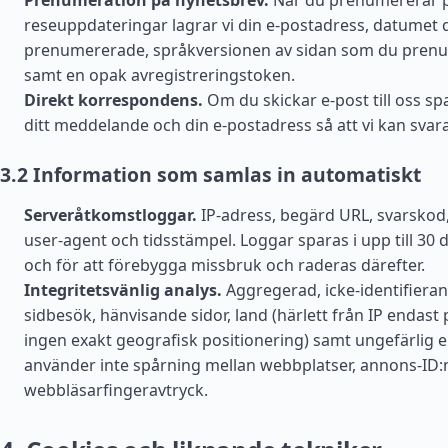
Prenumeration på nyhetsbrev.
När du prenumererar p
reseuppdateringar lagrar vi din e-postadress, datumet 
prenumererade, språkversionen av sidan som du pren
samt en opak avregistreringstoken.
Direkt korrespondens.
Om du skickar e-post till oss spa
ditt meddelande och din e-postadress så att vi kan svara
3.2 Information som samlas in automatiskt
Serveråtkomstloggar.
IP-adress, begärd URL, svarskod
user-agent och tidsstämpel. Loggar sparas i upp till 30 
och för att förebygga missbruk och raderas därefter.
Integritetsvänlig analys.
Aggregerad, icke-identifieran
sidbesök, hänvisande sidor, land (härlett från IP endast
ingen exakt geografisk positionering) samt ungefärlig e
använder inte spårning mellan webbplatser, annons-ID:n
webbläsarfingeravtryck.