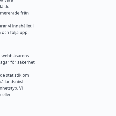
å våra
då du
umererade från
rar vi innehållet i
 och följa upp.
, webbläsarens
dagar för säkerhet
de statistik om
 på landsnivå —
nhetstyp. Vi
 eller