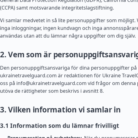
General Data Protection Regulation (GDPR), California Con
(CCPA) samt motsvarande integritetslagstiftning.
Vi samlar medvetet in så lite personuppgifter som möjligt
inga inloggningar, ingen kundvagn och inga annonsspårar
användas utan att du lämnar några uppgifter om dig själv.
2. Vem som är personuppgiftsansvari
Den personuppgiftsansvariga för dina personuppgifter på
ukrainetravelguard.com är redaktionen för Ukraine Travel
oss på
info@ukrainetravelguard.com
vid frågor om denna po
utöva de rättigheter som beskrivs i avsnitt 8.
3. Vilken information vi samlar in
3.1 Information som du lämnar frivilligt