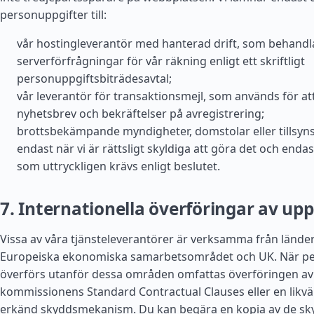
personuppgifter till:
vår hostingleverantör med hanterad drift, som behandl
serverförfrågningar för vår räkning enligt ett skriftligt
personuppgiftsbiträdesavtal;
vår leverantör för transaktionsmejl, som används för at
nyhetsbrev och bekräftelser på avregistrering;
brottsbekämpande myndigheter, domstolar eller tillsy
endast när vi är rättsligt skyldiga att göra det och enda
som uttryckligen krävs enligt beslutet.
7. Internationella överföringar av upp
Vissa av våra tjänsteleverantörer är verksamma från lände
Europeiska ekonomiska samarbetsområdet och UK. När pe
överförs utanför dessa områden omfattas överföringen av
kommissionens Standard Contractual Clauses eller en likvär
erkänd skyddsmekanism. Du kan begära en kopia av de sk