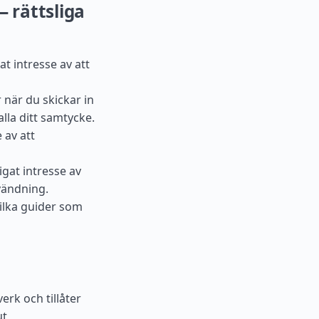
— rättsliga
t intresse av att
när du skickar in
la ditt samtycke.
 av att
gat intresse av
vändning.
vilka guider som
erk och tillåter
ut