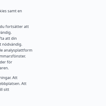
okies samt en
u fortsätter att
vändig.
ta att din
kt nödvändig.
e analysplattform
timmarsfönster.
der för
aren.
ingar. Att
ebbplatsen. Att
l sitt