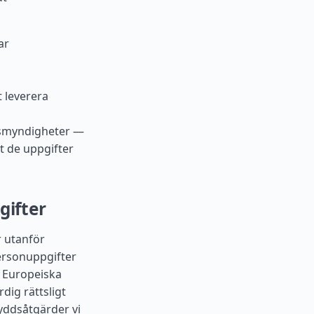
ar
t leverera
nsmyndigheter —
st de uppgifter
gifter
r utanför
rsonuppgifter
 Europeiska
dig rättsligt
yddsåtgärder vi