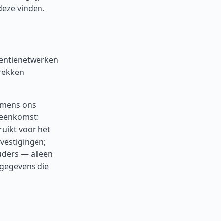
deze vinden.
tentienetwerken
trekken
amens ons
reenkomst;
ruikt voor het
vestigingen;
uders — alleen
e gegevens die