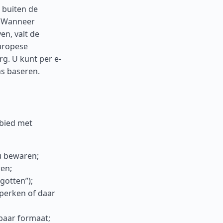
 buiten de
. Wanneer
n, valt de
uropese
g. U kunt per e-
s baseren.
ebied met
u bewaren;
ren;
gotten”);
perken of daar
baar formaat;