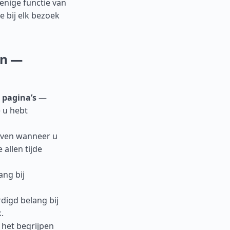
enige functie van
e bij elk bezoek
en —
 pagina’s
—
e u hebt
ven wanneer u
 allen tijde
ng bij
igd belang bij
.
 het begrijpen