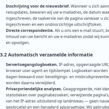
Inschrijving voor de nieuwsbrief.
Wanneer u zich aanm
reisupdates, bewaren wij uw e-mailadres, de datum waa
ingeschreven, de taalversie van de pagina vanwaar u zi
ingeschreven en een ondoorzichtige uitschrijftoken.
Directe correspondentie.
Als u ons een e-mail stuurt, 
inhoud van uw bericht en uw e-mailadres zodat wij ku
en opvolgen.
3.2 Automatisch verzamelde informatie
Servertoegangslogboeken.
IP-adres, opgevraagde URL
browser user-agent en tijdstempel. Logboeken worden
dagen bewaard voor beveiligings- en misbruikpreventi
worden daarna verwijderd.
Privacyvriendelijke analyses.
Geaggregeerde, niet-iden
statistieken over paginabezoeken, verwijzende pagina’s,
van het IP-adres uitsluitend op landniveau — geen nau
geolocatie) en een benaderd apparaattype. Wij gebruike