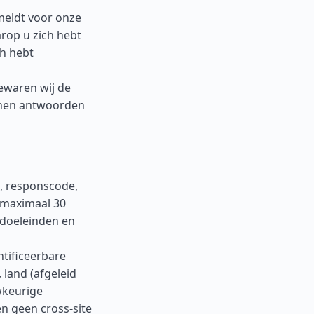
eldt voor onze
rop u zich hebt
ch hebt
bewaren wij de
nnen antwoorden
, responscode,
 maximaal 30
edoeleinden en
tificeerbare
 land (afgeleid
wkeurige
n geen cross-site