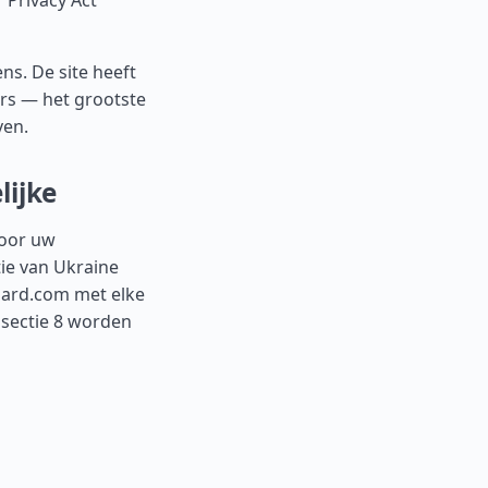
 Privacy Act
s. De site heeft
rs — het grootste
ven.
lijke
voor uw
ie van Ukraine
uard.com
met elke
n sectie 8 worden