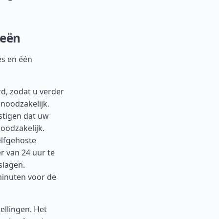
ieën
es en één
d, zodat u verder
 noodzakelijk.
estigen dat uw
noodzakelijk.
lfgehoste
 van 24 uur te
slagen.
minuten voor de
ellingen. Het