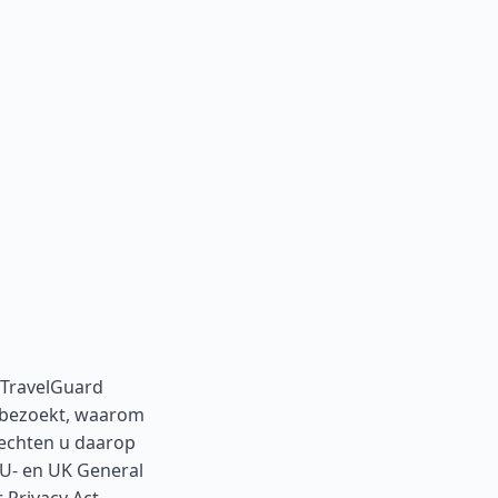
 TravelGuard
m bezoekt, waarom
rechten u daarop
EU- en UK General