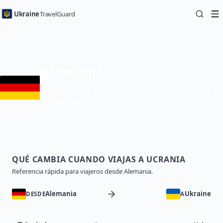
Ukraine
TravelGuard
Inicio
Guías de país
Viajar a Ucrania desde Alemania — Guía de viaje
Alemania
Sin visado hasta 90 días dentro de un período de
180 días
QUÉ CAMBIA CUANDO VIAJAS A UCRANIA
Referencia rápida para viajeros desde Alemania.
Alemania
Ukraine
DESDE
A