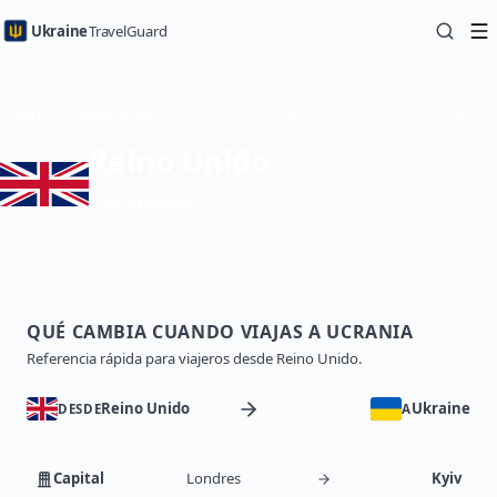
Ukraine
TravelGuard
Inicio
Guías de país
Viajar a Ucrania desde Reino Unido — Guía de viaje
Reino Unido
Sin visado
QUÉ CAMBIA CUANDO VIAJAS A UCRANIA
Referencia rápida para viajeros desde Reino Unido.
Reino Unido
Ukraine
DESDE
A
Capital
Londres
Kyiv