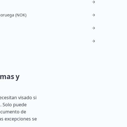
noruega (NOK)
rmas y
cesitan visado si
s. Solo puede
documento de
las excepciones se
.