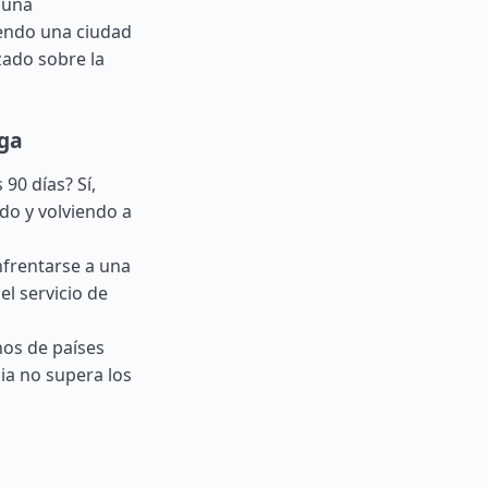
s una
iendo una ciudad
zado sobre la
ega
90 días? Sí,
do y volviendo a
frentarse a una
el servicio de
nos de países
ia no supera los