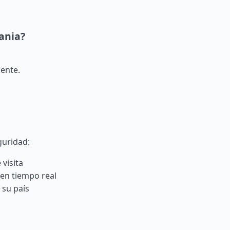
ania?
iente.
guridad:
visita
 en tiempo real
 su país