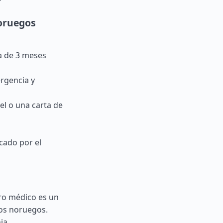
oruegos
a de 3 meses
rgencia y
el o una carta de
icado por el
uro médico es un
los noruegos.
ia