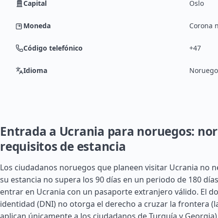
Capital
Oslo
Moneda
Corona 
Código telefónico
+47
Idioma
Noruego
Entrada a Ucrania para noruegos: no
requisitos de estancia
Los ciudadanos noruegos que planeen visitar Ucrania no ne
su estancia no supera los 90 días en un periodo de 180 día
entrar en Ucrania con un pasaporte extranjero válido. El 
identidad (DNI) no otorga el derecho a cruzar la frontera (
aplican únicamente a los ciudadanos de
Turquía
y
Georgia
)