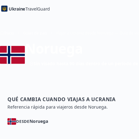
Ukraine
TravelGuard
Inicio
Guías de país
Viajar a Ucrania desde Noruega — Guía de via
Noruega
Sin visado hasta 90 días dentro de un período de
QUÉ CAMBIA CUANDO VIAJAS A UCRANIA
Referencia rápida para viajeros desde Noruega.
Noruega
DESDE