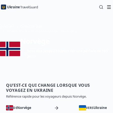
Ukraine
TravelGuard
Accueil
Guides par pays
Voyager en Ukraine depuis Norvège — Guide de voyage
Norvège
Sans visa jusqu’à 90 jours sur une période de 180
jours
QU’EST-CE QUI CHANGE LORSQUE VOUS
VOYAGEZ EN UKRAINE
Référence rapide pour les voyageurs depuis Norvège.
Norvège
Ukraine
DE
VERS