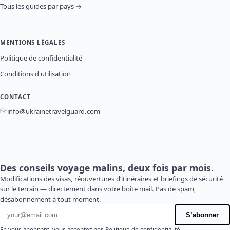
Tous les guides par pays →
MENTIONS LÉGALES
Politique de confidentialité
Conditions d'utilisation
CONTACT
info@ukrainetravelguard.com
Des conseils voyage malins, deux fois par mois.
Modifications des visas, réouvertures d’itinéraires et briefings de sécurité
sur le terrain — directement dans votre boîte mail. Pas de spam,
désabonnement à tout moment.
Adresse e-mail
S’abonner
En vous abonnant, vous acceptez nos
Politique de confidentialité
.