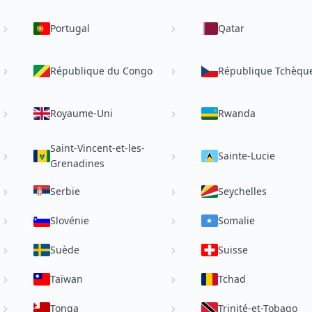
Portugal
Qatar
République du Congo
République Tchèqu
Royaume-Uni
Rwanda
Saint-Vincent-et-les-
Sainte-Lucie
Grenadines
Serbie
Seychelles
Slovénie
Somalie
Suède
Suisse
Taïwan
Tchad
Tonga
Trinité-et-Tobago