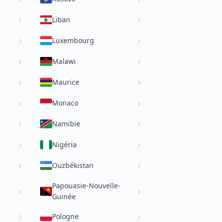
Liban
Luxembourg
Malawi
Maurice
Monaco
Namibie
Nigéria
Ouzbékistan
Papouasie-Nouvelle-
Guinée
Pologne