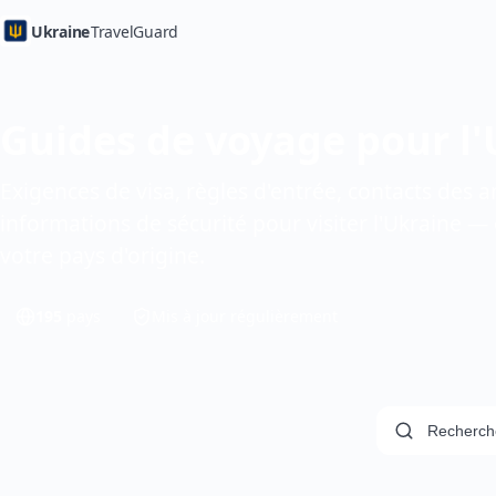
Ukraine
TravelGuard
Guides de voyage pour l'
Exigences de visa, règles d'entrée, contacts des
informations de sécurité pour visiter l'Ukraine —
votre pays d'origine.
195
pays
Mis à jour régulièrement
Filtrer les pays