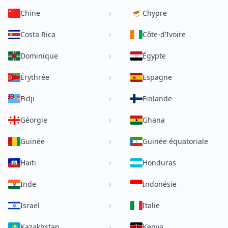
Chine
Chypre
Costa Rica
Côte-d'Ivoire
Dominique
Égypte
Érythrée
Espagne
Fidji
Finlande
Géorgie
Ghana
Guinée
Guinée équatoriale
Haïti
Honduras
Inde
Indonésie
Israël
Italie
Kazakhstan
Kenya