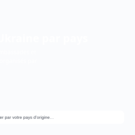
Ukraine par pays
 ambassades et
 organisés par