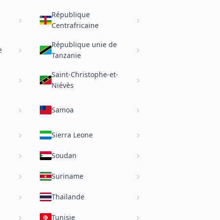
République
Centrafricaine
République unie de
e
Tanzanie
Saint-Christophe-et-
Niévès
Samoa
Sierra Leone
Soudan
Suriname
Thaïlande
Tunisie