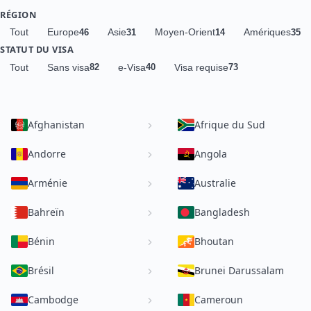
RÉGION
Tout
Europe
Asie
Moyen-Orient
Amériques
46
31
14
35
STATUT DU VISA
Tout
Sans visa
e-Visa
Visa requise
82
40
73
Afghanistan
Afrique du Sud
Andorre
Angola
Arménie
Australie
Bahreïn
Bangladesh
Bénin
Bhoutan
Brésil
Brunei Darussalam
Cambodge
Cameroun