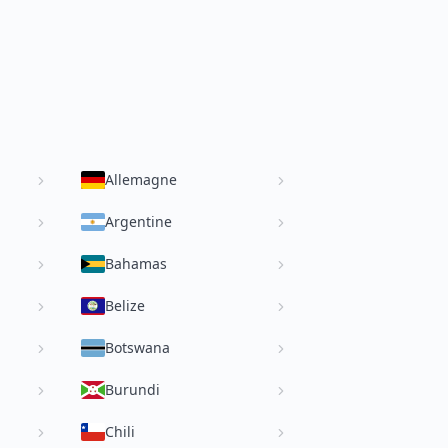
Allemagne
Argentine
Bahamas
Belize
Botswana
Burundi
Chili