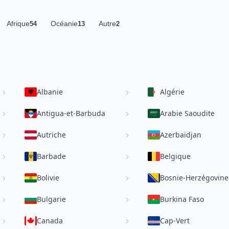
Afrique
Océanie
Autre
54
13
2
Albanie
Algérie
Antigua-et-Barbuda
Arabie Saoudite
Autriche
Azerbaïdjan
Barbade
Belgique
Bolivie
Bosnie-Herzégovine
Bulgarie
Burkina Faso
Canada
Cap-Vert