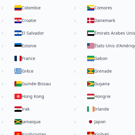
Colombie
Comores
Croatie
Danemark
El Salvador
Émirats Arabes Uni
Estonie
États-Unis d'Amériq
France
Gabon
Grèce
Grenade
Guinée-Bissau
Guyana
Hong Kong
Hongrie
Irak
Irlande
Jamaïque
Japon
Kirghizistan
Kiribati