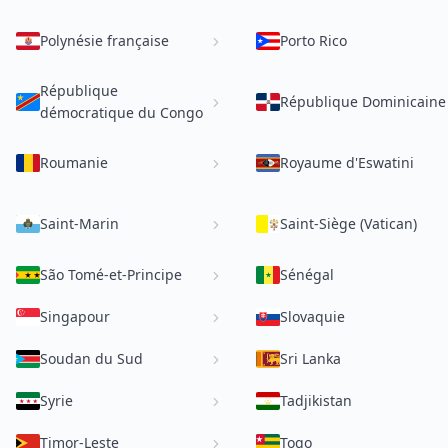
Polynésie française
Porto Rico
République
République Dominicaine
démocratique du Congo
Roumanie
Royaume d'Eswatini
Saint-Marin
Saint-Siège (Vatican)
São Tomé-et-Principe
Sénégal
Singapour
Slovaquie
Soudan du Sud
Sri Lanka
Syrie
Tadjikistan
Timor-Leste
Togo