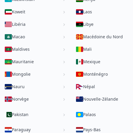
Koweït
Laos
Libéria
Libye
Macao
Macédoine du Nord
Maldives
Mali
Mauritanie
Mexique
Mongolie
Monténégro
Nauru
Népal
Norvège
Nouvelle-Zélande
Pakistan
Palaos
Paraguay
Pays-Bas