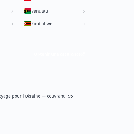
Vanuatu
Zimbabwe
Obtenir une assurance
voyage pour l'Ukraine — couvrant 195