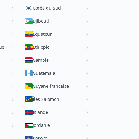
Corée du Sud
Djibouti
s
Équateur
ue
Éthiopie
Gambie
Guatemala
Guyane française
Îles Salomon
Islande
Jordanie
Kosovo