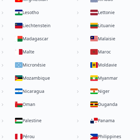
Lesotho
Lettonie
Liechtenstein
Lituanie
Madagascar
Malaisie
Malte
Maroc
Micronésie
Moldavie
Mozambique
Myanmar
Nicaragua
Niger
Oman
Ouganda
Palestine
Panama
Pérou
Philippines