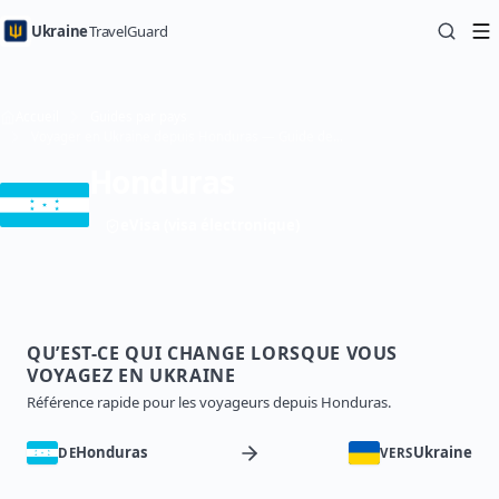
Ukraine
TravelGuard
Accueil
Guides par pays
Voyager en Ukraine depuis Honduras — Guide de voyage
Honduras
eVisa (visa électronique)
QU’EST-CE QUI CHANGE LORSQUE VOUS
VOYAGEZ EN UKRAINE
Référence rapide pour les voyageurs depuis Honduras.
Honduras
Ukraine
DE
VERS