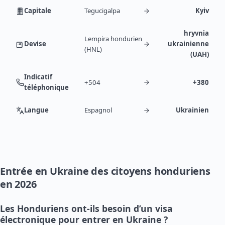
Capitale
Tegucigalpa
Kyiv
hryvnia
Lempira hondurien
Devise
ukrainienne
(HNL)
(UAH)
Indicatif
+504
+380
téléphonique
Langue
Espagnol
Ukrainien
Entrée en Ukraine des citoyens honduriens
en 2026
Les Honduriens ont-ils besoin d’un visa
électronique pour entrer en Ukraine ?