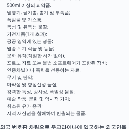
500ml 이상의 의약품.
냉병기, 공기총, 총기 및 부속품;
폭발물 및 가스통;
독성 및 유독성 물질;
가전제품(1개 초과);
공공 영역에 있는 광물;
멸종 위기 식물 및 동물;
문화 유적(적절한 허가 없이);
포르노 자료 또는 불법 소프트웨어가 포함된 장비;
인종차별이나 폭력을 선동하는 자료.
무기 및 탄약;
마약성 및 향정신성 물질;
강력한 독성, 방사성, 폭발성 물질;
예술 작품, 문화 및 역사적 가치;
취소된 유가 증권;
지적 재산권을 침해하여 반출되는 물품.
외국 번호판 차량으로 우크라이나에 입국하는 외국인을