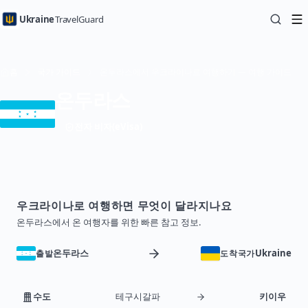
Ukraine
TravelGuard
홈
국가 가이드
온두라스에서 우크라이나로 여행하기 — 여행 가이드
온두라스
전자 비자(eVisa)
우크라이나로 여행하면 무엇이 달라지나요
온두라스에서 온 여행자를 위한 빠른 참고 정보.
온두라스
Ukraine
출발
도착국가
수도
테구시갈파
키이우