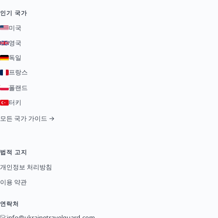
인기 국가
미국
영국
독일
프랑스
폴랜드
터키
모든 국가 가이드 →
법적 고지
개인정보 처리방침
이용 약관
연락처
info@ukrainetravelguard.com