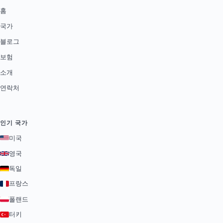
홈
국가
블로그
보험
소개
연락처
인기 국가
미국
영국
독일
프랑스
폴랜드
터키