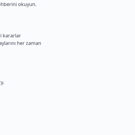
ehberini
okuyun.
i kararlar
taylarını her zaman
y.