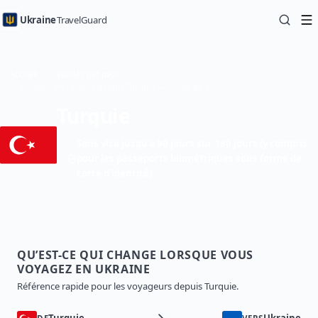
Ukraine
TravelGuard
Accueil
Guides par pays
Voyager en Ukraine depuis Turquie — Guide de voyage
Turquie
Sans visa jusqu'à 90 jours sur 180 jours (y compris
pour les passeports biométriques sous forme de
carte d'identité)
QU’EST-CE QUI CHANGE LORSQUE VOUS
VOYAGEZ EN UKRAINE
Référence rapide pour les voyageurs depuis Turquie.