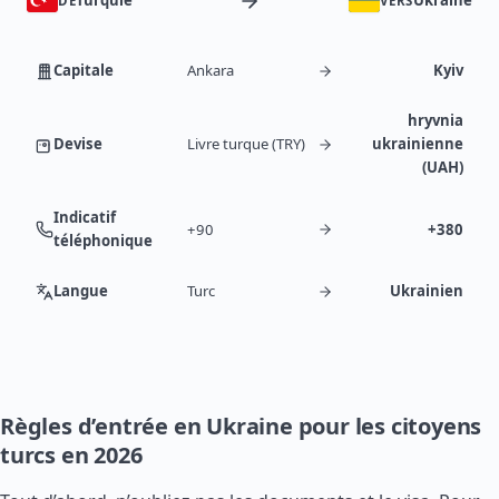
Turquie
Ukraine
DE
VERS
Capitale
Ankara
Kyiv
hryvnia
Devise
Livre turque (TRY)
ukrainienne
(UAH)
Indicatif
+90
+380
téléphonique
Langue
Turc
Ukrainien
Règles d’entrée en Ukraine pour les citoyens
turcs en 2026