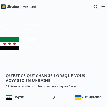
Ukraine
TravelGuard
Accueil
Guides par pays
Voyager en Ukraine depuis Syrie — Guide de voyage
Syrie
Visa requise
QU’EST-CE QUI CHANGE LORSQUE VOUS
VOYAGEZ EN UKRAINE
Référence rapide pour les voyageurs depuis Syrie.
Syrie
Ukraine
DE
VERS