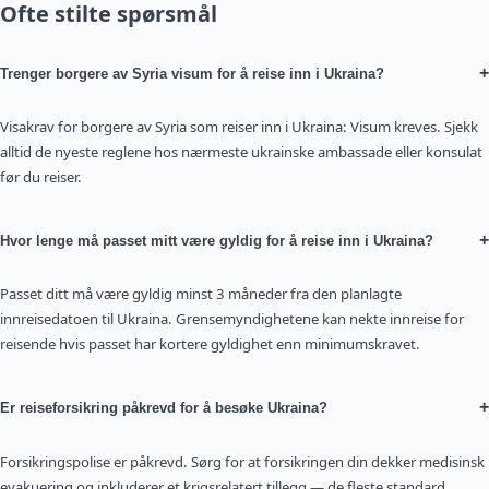
Ofte stilte spørsmål
+
Trenger borgere av Syria visum for å reise inn i Ukraina?
Visakrav for borgere av Syria som reiser inn i Ukraina: Visum kreves. Sjekk
alltid de nyeste reglene hos nærmeste ukrainske ambassade eller konsulat
før du reiser.
+
Hvor lenge må passet mitt være gyldig for å reise inn i Ukraina?
Passet ditt må være gyldig minst 3 måneder fra den planlagte
innreisedatoen til Ukraina. Grensemyndighetene kan nekte innreise for
reisende hvis passet har kortere gyldighet enn minimumskravet.
+
Er reiseforsikring påkrevd for å besøke Ukraina?
Forsikringspolise er påkrevd. Sørg for at forsikringen din dekker medisinsk
evakuering og inkluderer et krigsrelatert tillegg — de fleste standard