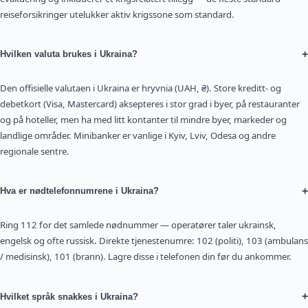
reiseforsikringer utelukker aktiv krigssone som standard.
+
Hvilken valuta brukes i Ukraina?
Den offisielle valutaen i Ukraina er hryvnia (UAH, ₴). Store kreditt- og
debetkort (Visa, Mastercard) aksepteres i stor grad i byer, på restauranter
og på hoteller, men ha med litt kontanter til mindre byer, markeder og
landlige områder. Minibanker er vanlige i Kyiv, Lviv, Odesa og andre
regionale sentre.
+
Hva er nødtelefonnumrene i Ukraina?
Ring 112 for det samlede nødnummer — operatører taler ukrainsk,
engelsk og ofte russisk. Direkte tjenestenumre: 102 (politi), 103 (ambulans
/ medisinsk), 101 (brann). Lagre disse i telefonen din før du ankommer.
+
Hvilket språk snakkes i Ukraina?