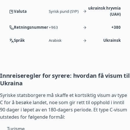
ukrainsk hryvnia
Valuta
Syrisk pund (SYP)
(UAH)
Retningsnummer
+963
+380
Språk
Arabisk
Ukrainsk
Innreiseregler for syrere: hvordan få visum til
Ukraina
Syriske statsborgere må skaffe et kortsiktig visum av type
C for å besøke landet, noe som gir rett til opphold i inntil
90 dager i løpet av en 180-dagers periode. Et type C-visum
utstedes for følgende formål:
Turisme