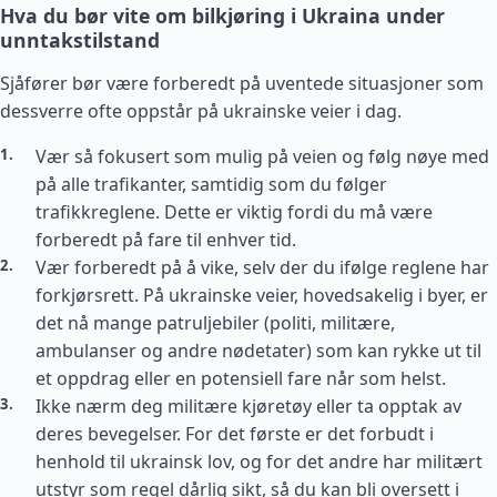
Hva du bør vite om bilkjøring i Ukraina under
unntakstilstand
Sjåfører bør være forberedt på uventede situasjoner som
dessverre ofte oppstår på ukrainske veier i dag.
Vær så fokusert som mulig på veien og følg nøye med
på alle trafikanter, samtidig som du følger
trafikkreglene. Dette er viktig fordi du må være
forberedt på fare til enhver tid.
Vær forberedt på å vike, selv der du ifølge reglene har
forkjørsrett. På ukrainske veier, hovedsakelig i byer, er
det nå mange patruljebiler (politi, militære,
ambulanser og andre nødetater) som kan rykke ut til
et oppdrag eller en potensiell fare når som helst.
Ikke nærm deg militære kjøretøy eller ta opptak av
deres bevegelser. For det første er det forbudt i
henhold til ukrainsk lov, og for det andre har militært
utstyr som regel dårlig sikt, så du kan bli oversett i