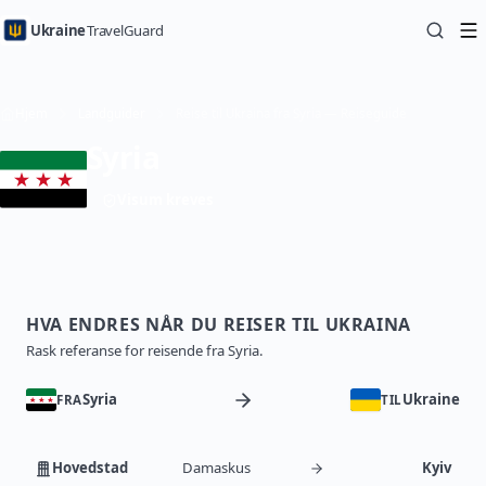
Ukraine
TravelGuard
Hjem
Landguider
Reise til Ukraina fra Syria — Reiseguide
Syria
Visum kreves
HVA ENDRES NÅR DU REISER TIL UKRAINA
Rask referanse for reisende fra Syria.
Syria
Ukraine
FRA
TIL
Hovedstad
Damaskus
Kyiv