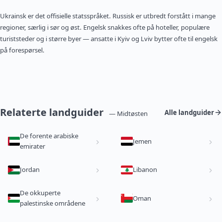
Ukrainsk er det offisielle statsspråket. Russisk er utbredt forstått i mange
regioner, særlig i sør og øst. Engelsk snakkes ofte på hoteller, populære
turiststeder og i større byer — ansatte i Kyiv og Lviv bytter ofte til engelsk
på forespørsel.
Relaterte landguider
Alle landguider
— Midtøsten
De forente arabiske
Jemen
emirater
Jordan
Libanon
De okkuperte
Oman
palestinske områdene