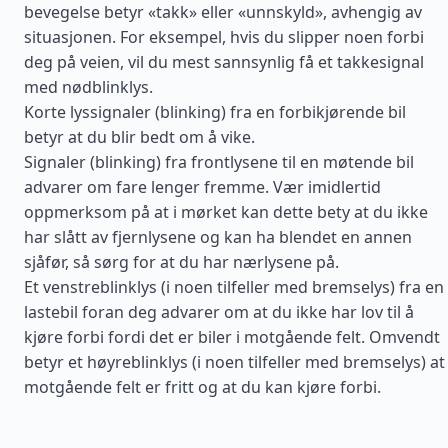
bevegelse betyr «takk» eller «unnskyld», avhengig av
situasjonen. For eksempel, hvis du slipper noen forbi
deg på veien, vil du mest sannsynlig få et takkesignal
med nødblinklys.
Korte lyssignaler (blinking) fra en forbikjørende bil
betyr at du blir bedt om å vike.
Signaler (blinking) fra frontlysene til en møtende bil
advarer om fare lenger fremme. Vær imidlertid
oppmerksom på at i mørket kan dette bety at du ikke
har slått av fjernlysene og kan ha blendet en annen
sjåfør, så sørg for at du har nærlysene på.
Et venstreblinklys (i noen tilfeller med bremselys) fra en
lastebil foran deg advarer om at du ikke har lov til å
kjøre forbi fordi det er biler i motgående felt. Omvendt
betyr et høyreblinklys (i noen tilfeller med bremselys) at
motgående felt er fritt og at du kan kjøre forbi.