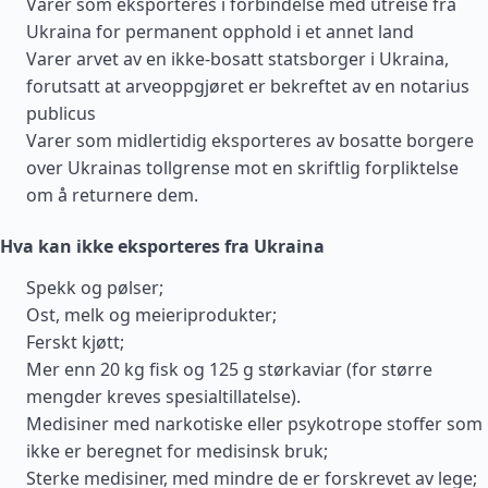
Varer som eksporteres i forbindelse med utreise fra
Ukraina for permanent opphold i et annet land
Varer arvet av en ikke-bosatt statsborger i Ukraina,
forutsatt at arveoppgjøret er bekreftet av en notarius
publicus
Varer som midlertidig eksporteres av bosatte borgere
over Ukrainas tollgrense mot en skriftlig forpliktelse
om å returnere dem.
Hva kan ikke eksporteres fra Ukraina
Spekk og pølser;
Ost, melk og meieriprodukter;
Ferskt kjøtt;
Mer enn 20 kg fisk og 125 g størkaviar (for større
mengder kreves spesialtillatelse).
Medisiner med narkotiske eller psykotrope stoffer som
ikke er beregnet for medisinsk bruk;
Sterke medisiner, med mindre de er forskrevet av lege;