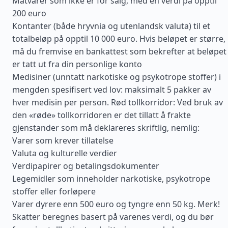
Matvarer som ikke er for salg, med en verdi på opptil
200 euro
Kontanter (både hryvnia og utenlandsk valuta) til et
totalbeløp på opptil 10 000 euro. Hvis beløpet er større,
må du fremvise en bankattest som bekrefter at beløpet
er tatt ut fra din personlige konto
Medisiner (unntatt narkotiske og psykotrope stoffer) i
mengden spesifisert ved lov: maksimalt 5 pakker av
hver medisin per person. Rød tollkorridor: Ved bruk av
den «røde» tollkorridoren er det tillatt å frakte
gjenstander som må deklareres skriftlig, nemlig:
Varer som krever tillatelse
Valuta og kulturelle verdier
Verdipapirer og betalingsdokumenter
Legemidler som inneholder narkotiske, psykotrope
stoffer eller forløpere
Varer dyrere enn 500 euro og tyngre enn 50 kg. Merk!
Skatter beregnes basert på varenes verdi, og du bør