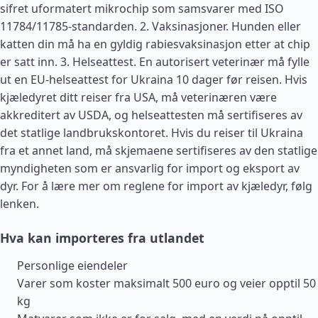
sifret uformatert mikrochip som samsvarer med ISO
11784/11785-standarden. 2. Vaksinasjoner. Hunden eller
katten din må ha en gyldig rabiesvaksinasjon etter at chip
er satt inn. 3. Helseattest. En autorisert veterinær må fylle
ut en EU-helseattest for Ukraina 10 dager før reisen. Hvis
kjæledyret ditt reiser fra
USA
, må veterinæren være
akkreditert av USDA, og helseattesten må sertifiseres av
det statlige landbrukskontoret. Hvis du reiser til Ukraina
fra et annet land, må skjemaene sertifiseres av den statlige
myndigheten som er ansvarlig for import og eksport av
dyr. For å lære mer om reglene for import av kjæledyr, følg
lenken.
Hva kan importeres fra utlandet
Personlige eiendeler
Varer som koster maksimalt 500 euro og veier opptil 50
kg