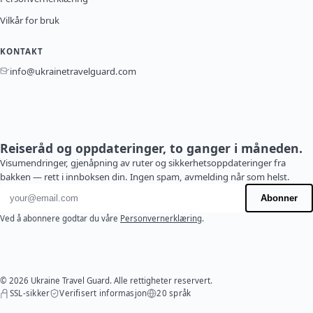
Vilkår for bruk
KONTAKT
info@ukrainetravelguard.com
Reiseråd og oppdateringer, to ganger i måneden.
Visumendringer, gjenåpning av ruter og sikkerhetsoppdateringer fra
bakken — rett i innboksen din. Ingen spam, avmelding når som helst.
E-postadresse
Abonner
Ved å abonnere godtar du våre
Personvernerklæring
.
© 2026 Ukraine Travel Guard. Alle rettigheter reservert.
SSL-sikker
Verifisert informasjon
20 språk