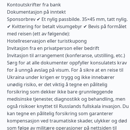
Kontoutskrifter fra bank
Dokumentasjon på inntekt
Sponsorbrev ✔ Et nylig passbilde. 35×45 mm, tatt nylig.
✔ Kvittering for betalt visumgebyr ✔ Bevis på formålet
med reisen (ett av følgende):
Hotellreservasjon eller turistkupong
Invitasjon fra en privatperson eller bedrift
Invitasjon til arrangement (konferanse, utstilling, etc.)
Sørg for at alle dokumenter oppfyller konsulatets krav
for å unngå avslag på visum. For å sikre at en reise til
Ukraina under krigen er trygg og ikke innebærer
unødig risiko, er det viktig å tegne en pålitelig
forsikring som dekker ikke bare grunnleggende
medisinske tjenester, diagnostikk og behandling, men
også risikoer knyttet til Russlands fullskala invasjon. Du
kan tegne en pålitelig forsikring som garanterer
kompensasjon ved traumatiske skader, ulykker og død
som følge av militære operasjoner på nettsiden til