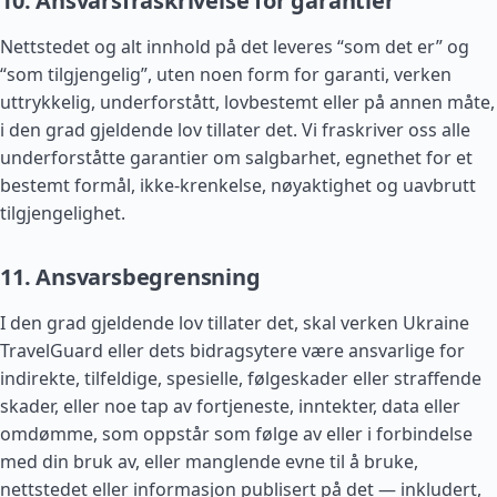
10. Ansvarsfraskrivelse for garantier
Nettstedet og alt innhold på det leveres “som det er” og
“som tilgjengelig”, uten noen form for garanti, verken
uttrykkelig, underforstått, lovbestemt eller på annen måte,
i den grad gjeldende lov tillater det. Vi fraskriver oss alle
underforståtte garantier om salgbarhet, egnethet for et
bestemt formål, ikke-krenkelse, nøyaktighet og uavbrutt
tilgjengelighet.
11. Ansvarsbegrensning
I den grad gjeldende lov tillater det, skal verken Ukraine
TravelGuard eller dets bidragsytere være ansvarlige for
indirekte, tilfeldige, spesielle, følgeskader eller straffende
skader, eller noe tap av fortjeneste, inntekter, data eller
omdømme, som oppstår som følge av eller i forbindelse
med din bruk av, eller manglende evne til å bruke,
nettstedet eller informasjon publisert på det — inkludert,