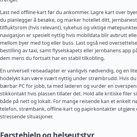
Last ned offline-kart før du ankommer. Lagre kart over by
du planlegger å besøke, og marker hotellet ditt, jernbanest
tilfluktsrom (hvis relevant), sykehus og viktige møtepunkter.
navigasjon er spesielt nyttig hvis mobildata blir avbrutt elle
mellom byer med tog eller buss. Last også ned oversettels
bestilling av taxi, samt flyselskapets eller jernbanens app p
dem mens du fortsatt har en stabil tilkobling.
En universell reiseadapter er vanligvis nødvendig, og en lit
hodelykt kan være svært nyttig under strømbrudd. Hvis du
bærbar PC for jobb, ta med laderen og vurder en overspen
stikkontakt hvis plassen tillater det. Hold alle kritiske filer
både på nett og lokalt. For mange reisende kan et enkelt 
telefon, strømbank, offline-kart og papirkontakter utgjøre en
stressende situasjoner.
Førstehjelp og helseutstyr