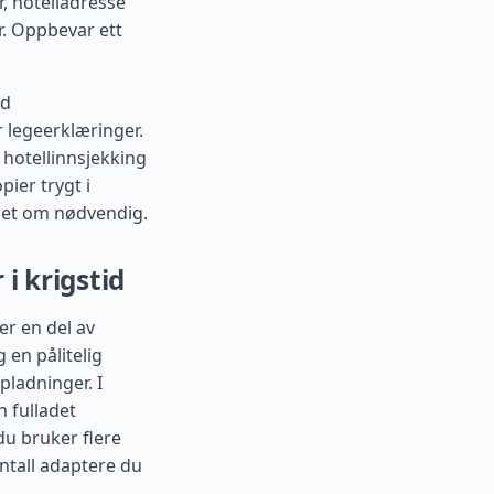
, hotelladresse
r. Oppbevar ett
ed
 legeerklæringer.
hotellinnsjekking
pier trygt i
nhet om nødvendig.
i krigstid
er en del av
 en pålitelig
pladninger. I
n fulladet
du bruker flere
ntall adaptere du