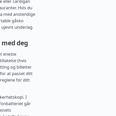
e eller cardigan
auranter. Hvis du
 ta med anstendige
rtable gåsko
ujevnt underlag.
a med deg
et eneste
llatelse (hvis
ting og billetter
for at passet ditt
reglene for ditt
kerhetskopi. I
efonbatteriet går
assets