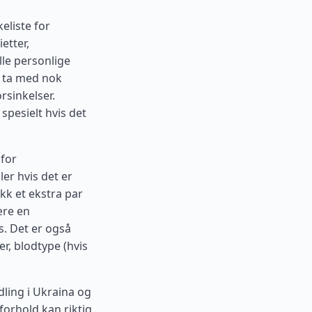
eliste for
etter,
lle personlige
, ta med nok
rsinkelser.
spesielt hvis det
 for
r hvis det er
akk et ekstra par
ære en
s. Det er også
er, blodtype (hvis
dling i Ukraina og
forhold kan riktig