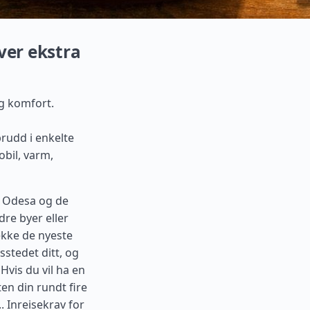
ver ekstra
g komfort.
brudd i enkelte
bil, varm,
v, Odesa og de
re byer eller
ekke de nyeste
sstedet ditt, og
Hvis du vil ha en
en din rundt fire
..
Inreisekrav for