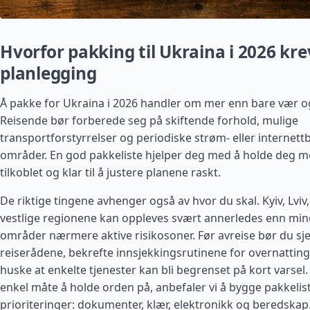
Hvorfor pakking til Ukraina i 2026 kre
planlegging
Å pakke for Ukraina i 2026 handler om mer enn bare vær o
Reisende bør forberede seg på skiftende forhold, mulige
transportforstyrrelser og periodiske strøm- eller internett
områder. En god pakkeliste hjelper deg med å holde deg mo
tilkoblet og klar til å justere planene raskt.
De riktige tingene avhenger også av hvor du skal. Kyiv, Lvi
vestlige regionene kan oppleves svært annerledes enn mind
områder nærmere aktive risikosoner. Før avreise bør du sj
reiserådene, bekrefte innsjekkingsrutinene for overnatting
huske at enkelte tjenester kan bli begrenset på kort varsel. 
enkel måte å holde orden på, anbefaler vi å bygge pakkelist
prioriteringer: dokumenter, klær, elektronikk og beredskap