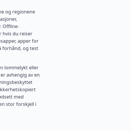
ene og regionene
asjoner,
 Offline-
r hvis du reiser
esapper, apper for
å forhånd, og test
en lommelykt eller
 er avhengig av en
ningsbeskyttet
 sikkerhetskopiert
nødsett med
 stor forskjell i