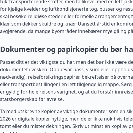
fukttransporterende stoffer, men ta likevel med en lett jakk
for kjølige kvelder og luftkondisjonerte tog, busser og rest
skal besøke religiøse steder eller formelle arrangementer,
klær som dekker skuldre og knær. Uansett årstid er komfo
avgjørende, da mange byområder innebærer mye gåing på 
Dokumenter og papirkopier du bør h
Passet ditt er det viktigste du har, men det bør ikke være d
dokumentet i vesken. Oppbevar pass, visum eller oppholdsti
nødvendig), reiseforsikringspapirer, bekreftelser på overnat
eller transportbestillinger i en lett tilgjengelig mappe. Sørg 
er gyldig for hele reisens varighet, og at du forstår innreise
statsborgerskap før avreise.
Ta med utskrevne kopier av viktige dokumenter som en sik
2026 er digitale kopier nyttige, men de er ikke nok hvis tel
tomt eller du mister dekningen. Skriv ut minst én kopi av p