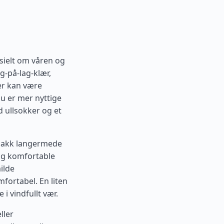
esielt om våren og
g-på-lag-klær,
yer kan være
au er mer nyttige
 ullsokker og et
 Pakk langermede
 og komfortable
ilde
fortabel. En liten
i vindfullt vær.
ller