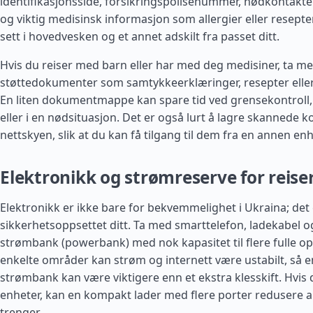
identifikasjonsside, forsikringspolisenummer, nødkontakter
og viktig medisinsk informasjon som allergier eller resepte
sett i hovedvesken og et annet adskilt fra passet ditt.
Hvis du reiser med barn eller har med deg medisiner, ta m
støttedokumenter som samtykkeerklæringer, resepter eller
En liten dokumentmappe kan spare tid ved grensekontroll, 
eller i en nødsituasjon. Det er også lurt å lagre skannede ko
nettskyen, slik at du kan få tilgang til dem fra en annen e
Elektronikk og strømreserve for reiser 
Elektronikk er ikke bare for bekvemmelighet i Ukraina; det 
sikkerhetsoppsettet ditt. Ta med smarttelefon, ladekabel og
strømbank (powerbank) med nok kapasitet til flere fulle op
enkelte områder kan strøm og internett være ustabilt, så e
strømbank kan være viktigere enn et ekstra klesskift. Hvis 
enheter, kan en kompakt lader med flere porter redusere a
trenger.