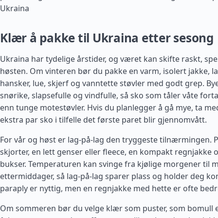
Ukraina
Klær å pakke til Ukraina etter sesong
Ukraina har tydelige årstider, og været kan skifte raskt, sp
høsten. Om vinteren bør du pakke en varm, isolert jakke, la
hansker, lue, skjerf og vanntette støvler med godt grep. B
snørike, slapsefulle og vindfulle, så sko som tåler våte fort
enn tunge motestøvler. Hvis du planlegger å gå mye, ta med
ekstra par sko i tilfelle det første paret blir gjennomvått.
For vår og høst er lag-på-lag den tryggeste tilnærmingen.
skjorter, en lett genser eller fleece, en kompakt regnjakke
bukser. Temperaturen kan svinge fra kjølige morgener til m
ettermiddager, så lag-på-lag sparer plass og holder deg kom
paraply er nyttig, men en regnjakke med hette er ofte bedre 
Om sommeren bør du velge klær som puster, som bomull e