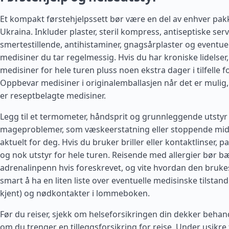
Et kompakt førstehjelpssett bør være en del av enhver pakk
Ukraina. Inkluder plaster, steril kompress, antiseptiske servi
smertestillende, antihistaminer, gnagsårplaster og eventue
medisiner du tar regelmessig. Hvis du har kroniske lidelser
medisiner for hele turen pluss noen ekstra dager i tilfelle fo
Oppbevar medisiner i originalemballasjen når det er mulig, 
er reseptbelagte medisiner.
Legg til et termometer, håndsprit og grunnleggende utstyr
mageproblemer, som væskeerstatning eller stoppende midle
aktuelt for deg. Hvis du bruker briller eller kontaktlinser, p
og nok utstyr for hele turen. Reisende med allergier bør b
adrenalinpenn hvis foreskrevet, og vite hvordan den bruke
smart å ha en liten liste over eventuelle medisinske tilstand
kjent) og nødkontakter i lommeboken.
Før du reiser, sjekk om helseforsikringen din dekker behan
om du trenger en tilleggsforsikring for reise. Under usikre 