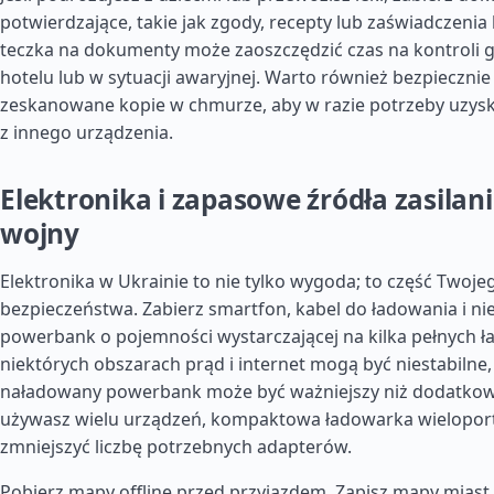
potwierdzające, takie jak zgody, recepty lub zaświadczenia 
teczka na dokumenty może zaoszczędzić czas na kontroli g
hotelu lub w sytuacji awaryjnej. Warto również bezpieczn
zeskanowane kopie w chmurze, aby w razie potrzeby uzysk
z innego urządzenia.
Elektronika i zapasowe źródła zasilani
wojny
Elektronika w Ukrainie to nie tylko wygoda; to część Twoj
bezpieczeństwa. Zabierz smartfon, kabel do ładowania i n
powerbank o pojemności wystarczającej na kilka pełnych 
niektórych obszarach prąd i internet mogą być niestabilne,
naładowany powerbank może być ważniejszy niż dodatkowe 
używasz wielu urządzeń, kompaktowa ładowarka wielopo
zmniejszyć liczbę potrzebnych adapterów.
Pobierz mapy offline przed przyjazdem. Zapisz mapy miast 