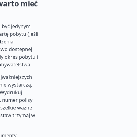
warto mieć
n być jedynym
rtę pobytu (jeśli
dzenia
atwo dostępnej
ły okres pobytu i
obywatelstwa.
ajważniejszych
ie wystarczą,
. Wydrukuj
, numer polisy
wszelkie ważne
zestaw trzymaj w
okumenty