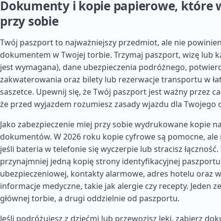
Dokumenty i kopie papierowe, które 
przy sobie
Twój paszport to najważniejszy przedmiot, ale nie powinie
dokumentem w Twojej torbie. Trzymaj paszport, wizę lub ka
jest wymagana), dane ubezpieczenia podróżnego, potwier
zakwaterowania oraz bilety lub rezerwacje transportu w ł
saszetce. Upewnij się, że Twój paszport jest ważny przez ca
że przed wyjazdem rozumiesz zasady wjazdu dla Twojego 
Jako zabezpieczenie miej przy sobie wydrukowane kopie n
dokumentów. W 2026 roku kopie cyfrowe są pomocne, ale n
jeśli bateria w telefonie się wyczerpie lub stracisz łączność
przynajmniej jedną kopię strony identyfikacyjnej paszportu
ubezpieczeniowej, kontakty alarmowe, adres hotelu oraz 
informacje medyczne, takie jak alergie czy recepty. Jeden 
głównej torbie, a drugi oddzielnie od paszportu.
Jeśli podróżujesz z dziećmi lub przewozisz leki, zabierz d