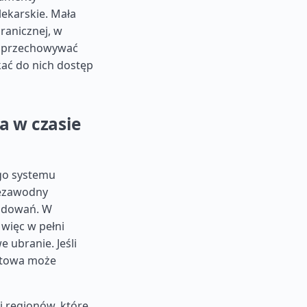
lekarskie. Mała
ranicznej, w
ie przechowywać
ać do nich dostęp
a w czasie
ego systemu
iezawodny
ładowań. W
 więc w pełni
ubranie. Jeśli
rtowa może
i regionów, które