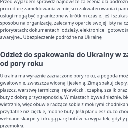
Przed wyjazdem sprawdź najnowsze zalecenia dla podróżn
procedurę zameldowania w miejscu zakwaterowania i pamię
usługi mogą być ograniczone w krótkim czasie. Jeśli szuka
sposobu na organizację, zalecamy oparcie swojej listy na c
priorytetach: dokumentach, odzieży, elektronice i gotowośc
awaryjne..
Ubezpieczenie podróżne na Ukrainę
Odzież do spakowania do Ukrainy w z
od pory roku
Ukraina ma wyraźnie zaznaczone pory roku, a pogoda moż
gwałtownie, zwłaszcza wiosną i jesienią. Zimą spakuj ciepły
płaszcz, warstwę termiczną, rękawiczki, czapkę, szalik or
buty z dobrą przyczepnością. W miastach bywa śnieżnie, bło
wietrznie, więc obuwie radzące sobie z mokrymi chodnikami
przydatne niż ciężkie, modne buty. Jeśli planujesz dużo chod
wełniane skarpety i drugą parę butów na wypadek, gdyby 
przemokła.