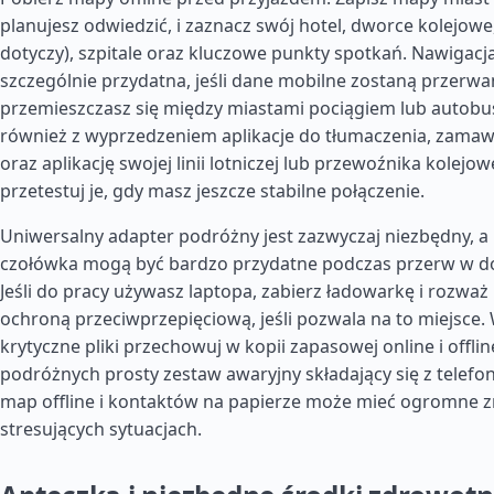
planujesz odwiedzić, i zaznacz swój hotel, dworce kolejowe,
dotyczy), szpitale oraz kluczowe punkty spotkań. Nawigacja 
szczególnie przydatna, jeśli dane mobilne zostaną przerwan
przemieszczasz się między miastami pociągiem lub autobu
również z wyprzedzeniem aplikacje do tłumaczenia, zamaw
oraz aplikację swojej linii lotniczej lub przewoźnika kolejo
przetestuj je, gdy masz jeszcze stabilne połączenie.
Uniwersalny adapter podróżny jest zazwyczaj niezbędny, a 
czołówka mogą być bardzo przydatne podczas przerw w d
Jeśli do pracy używasz laptopa, zabierz ładowarkę i rozważ l
ochroną przeciwprzepięciową, jeśli pozwala na to miejsce.
krytyczne pliki przechowuj w kopii zapasowej online i offlin
podróżnych prosty zestaw awaryjny składający się z telef
map offline i kontaktów na papierze może mieć ogromne 
stresujących sytuacjach.