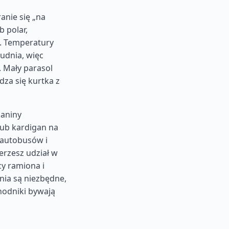
anie się „na
b polar,
. Temperatury
udnia, więc
 Mały parasol
dza się kurtka z
kaniny
lub kardigan na
 autobusów i
ierzesz udział w
cy ramiona i
nia są niezbędne,
hodniki bywają