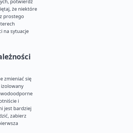
ych, potwierdź
taj, że niektóre
sz prostego
zterech
i na sytuacje
ależności
e zmieniać się
, izolowany
az wodoodporne
tniście i
 jest bardziej
zić, zabierz
pierwsza