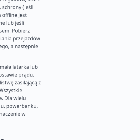
 schrony (jeśli
offline jest
e lub jeśli
sem. Pobierz
iania przejazdów
wego, a następnie
mała latarka lub
ostawie prądu.
istwę zasilającą z
 Wszystkie
e. Dla wielu
onu, powerbanku,
znaczenie w