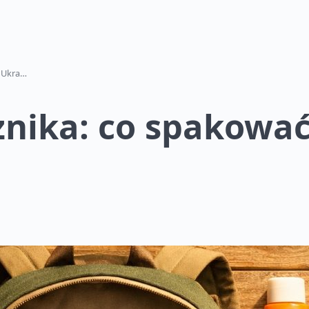
Niezbędnik podróżnika: co spakować do Ukrainy w 2026 roku
nika: co spakować