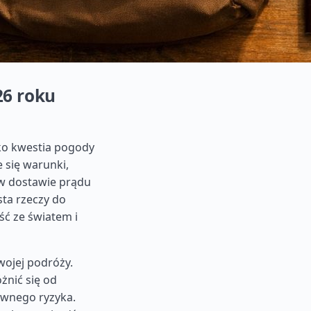
26 roku
lko kwestia pogody
 się warunki,
 w dostawie prądu
sta rzeczy do
ć ze światem i
ojej podróży.
żnić się od
ywnego ryzyka.