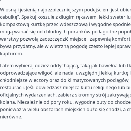
Wiosną i jesienią najbezpieczniejszym podejściem jest ubier
cebulkę”. Spakuj koszule z długim rękawem, lekki sweter lu
kompaktową kurtkę przeciwdeszczową i wygodne spodnie
mogą wahać się od chłodnych poranków po łagodne popoł
warstwy pozwolą zaoszczędzić miejsce i zapewnią komfort.
bywa przydatny, ale w wietrzną pogodę często lepiej spraw
kapturem.
Latem wybieraj odzież oddychającą, taką jak bawełna lub t
odprowadzające wilgoć, ale nadal uwzględnij lekką kurtkę 
chłodniejsze wieczory oraz do klimatyzowanych pociągów,
restauracji. Jeśli odwiedzasz miejsca kultu religijnego lub b
oficjalnych wydarzeniach, zabierz skromny strój zakrywają
kolana. Niezależnie od pory roku, wygodne buty do chodze
ponieważ w wielu obszarach miejskich dużo się chodzi, a c
nierówne.