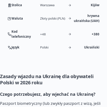
Stolica
Warszawa
Kijów
hrywna
Waluta
Złoty polski (PLN)
ukraińska (UAH)
Kod
+48
+380
telefoniczny
Język
Polski
Ukraiński
Zasady wjazdu na Ukrainę dla obywateli
Polski w 2026 roku
Czego potrzebujesz, aby wjechać na Ukrainę?
Paszport biometryczny (lub zwykły paszport z wizą, jeśli