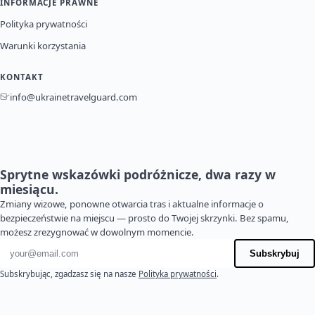
INFORMACJE PRAWNE
Polityka prywatności
Warunki korzystania
KONTAKT
info@ukrainetravelguard.com
Sprytne wskazówki podróżnicze, dwa razy w
miesiącu.
Zmiany wizowe, ponowne otwarcia tras i aktualne informacje o
bezpieczeństwie na miejscu — prosto do Twojej skrzynki. Bez spamu,
możesz zrezygnować w dowolnym momencie.
Adres e-mail
Subskrybuj
Subskrybując, zgadzasz się na nasze
Polityka prywatności
.