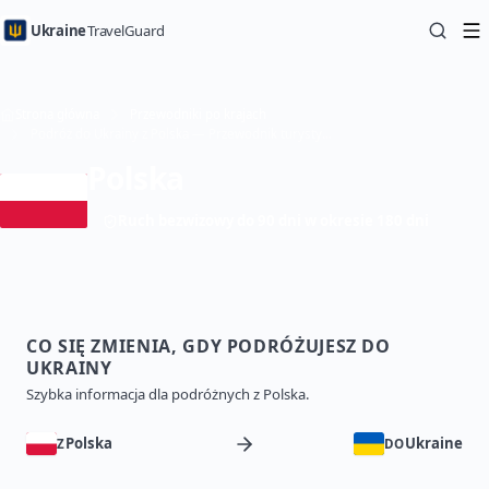
Ukraine
TravelGuard
Strona główna
Przewodniki po krajach
Podróż do Ukrainy z Polska — Przewodnik turystyczny
Polska
Ruch bezwizowy do 90 dni w okresie 180 dni
CO SIĘ ZMIENIA, GDY PODRÓŻUJESZ DO
UKRAINY
Szybka informacja dla podróżnych z Polska.
Polska
Ukraine
Z
DO